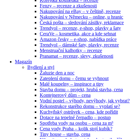
Korejská kosmetika – recenze
Fenzy – recenze a zkušenosti
Nakupování na eBay – v češtině, recenze
Nakupování v Německu – online, u hranic
Česká pošta – sledování zásilky, reklamace
Trendyol – recenze, e-shop, plavky a šaty
CeraVe – kosmetika, akce a kde sehnat
Amazon česky – e-shop, nabídka práce
Trendyol – dámské šaty, plavky, recenze
Menstruační kalhotky – recenze
Pranamat – recenze, slevy, zkušenosti
Magazín
Bydlení a styl
Žaluzie den a noc
Zateplení domu – čemu se vyhnout
Malé koupelny – inspirace a tipy
Stavba domu – projekt, hrubá stavba, cena
Kontejnerový dům – cena
Vodní postel – výhody, nevýhody, jak vybrat?
Rekonstrukce starého domu – vyplatí se?
Kuchyňský ostrůvek – cena, kde pořídit
Dotace na tepelné čerpadlo – postup
Spotřeba vody na osobu – cena za m³
Cena vody Praha – kolik stojí kubík?
Tiny house – stavba, cena