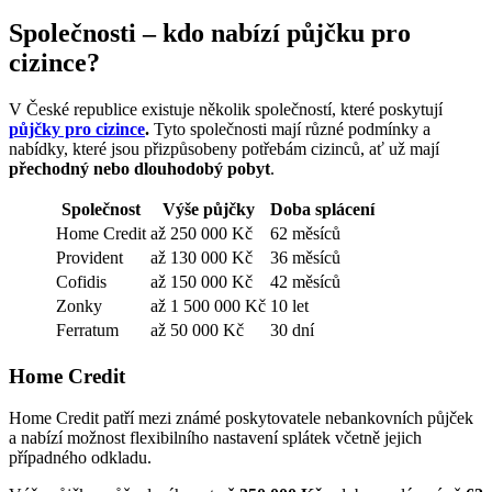
Společnosti – kdo nabízí půjčku pro
cizince?
V České republice existuje několik společností, které poskytují
půjčky pro cizince
.
Tyto společnosti mají různé podmínky a
nabídky, které jsou přizpůsobeny potřebám cizinců, ať už mají
přechodný nebo dlouhodobý pobyt
.
Společnost
Výše půjčky
Doba splácení
Home Credit
až 250 000 Kč
62 měsíců
Provident
až 130 000 Kč
36 měsíců
Cofidis
až 150 000 Kč
42 měsíců
Zonky
až 1 500 000 Kč
10 let
Ferratum
až 50 000 Kč
30 dní
Home Credit
Home Credit patří mezi známé poskytovatele nebankovních půjček
a nabízí možnost flexibilního nastavení splátek včetně jejich
případného odkladu.