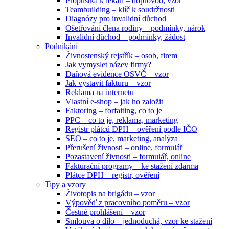
Propustka k lékaři – doprovod, vzor
Teambuilding – klíč k soudržnosti
Diagnózy pro invalidní důchod
Ošetřování člena rodiny – podmínky, nárok
Invalidní důchod – podmínky, žádost
Podnikání
Živnostenský rejstřík – osob, firem
Jak vymyslet název firmy?
Daňová evidence OSVČ – vzor
Jak vystavit fakturu – vzor
Reklama na internetu
Vlastní e-shop – jak ho založit
Faktoring – forfaiting, co to je
PPC – co to je, reklama, marketing
Registr plátců DPH – ověření podle IČO
SEO – co to je, marketing, analýza
Přerušení živnosti – online, formulář
Pozastavení živnosti – formulář, online
Fakturační programy – ke stažení zdarma
Plátce DPH – registr, ověření
Tipy a vzory
Životopis na brigádu – vzor
Výpověď z pracovního poměru – vzor
Čestné prohlášení – vzor
Smlouva o dílo – jednoduchá, vzor ke stažení