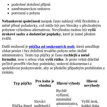
podrobné doložení příjmů
zaměstnaneckou smlouvu
potvrzení o pobytu
Nebankovní společnosti
naopak často nabízejí větší flexibilitu a
méně přísné požadavky, což může být pro Slováky s přechodným
pobytem výhodnou alternativou. Nevýhodou mohou být
vyšší
úrokové sazby a dodatečné poplatky
, které je nutné předem
zvážit.
Další možností je
půjčka od soukromých osob
, která umožňuje
získat peníze i bez doložení trvalého pobytu nebo složité
administrativy. Tento typ půjčky je často
rychlejší a méně
formální
, nese s sebou však
vyšší riziko
. Je proto velmi důležité
pečlivě prověřit všechny podmínky, smluvní dokumentaci a
spolehlivost poskytovatele, aby se předešlo případným problémům a
ztrátám.
Pro koho je
Hlavní
Typ půjčky
Hlavní výhody
vhodná
nevýhody
Rychlé
vyřízení,
minimální
Slováci
Vyšší úrok,
administrativa,
Půjčka ihned
potřebující
krátká doba