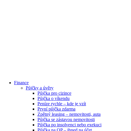
Finance
Půjčky a úvěry
Půjčka pro cizince
Půjčka o víkendu
Peníze rychle – kde je vzít
První půjčka zdarma
Zpětný leasing – nemovitosti, auta
Půjčka se zástavou nemovitosti
Půjčka po insolvenci nebo exekuci
Půjčka na OP – ihned na účet