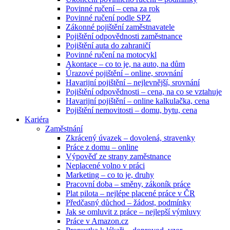
Povinné ručení – cena za rok
Povinné ručení podle SPZ
Zákonné pojištění zaměstnavatele
Pojištění odpovědnosti zaměstnance
Pojištění auta do zahraničí
Povinné ručení na motocykl
Akontace – co to je, na auto, na dům
Úrazové pojištění – online, srovnání
Havarijní pojištění – nejlevnější, srovnání
Pojištění odpovědnosti – cena, na co se vztahuje
Havarijní pojištění – online kalkulačka, cena
Pojištění nemovitosti – domu, bytu, cena
Kariéra
Zaměstnání
Zkrácený úvazek – dovolená, stravenky
Práce z domu – online
Výpověď ze strany zaměstnance
Neplacené volno v práci
Marketing – co to je, druhy
Pracovní doba – směny, zákoník práce
Plat pilota – nejlépe placené práce v ČR
Předčasný důchod – žádost, podmínky
Jak se omluvit z práce – nejlepší výmluvy
Práce v Amazon.cz