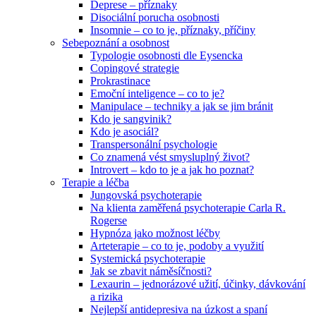
Deprese – příznaky
Disociální porucha osobnosti
Insomnie – co to je, příznaky, příčiny
Sebepoznání a osobnost
Typologie osobnosti dle Eysencka
Copingové strategie
Prokrastinace
Emoční inteligence – co to je?
Manipulace – techniky a jak se jim bránit
Kdo je sangvinik?
Kdo je asociál?
Transpersonální psychologie
Co znamená vést smysluplný život?
Introvert – kdo to je a jak ho poznat?
Terapie a léčba
Jungovská psychoterapie
Na klienta zaměřená psychoterapie Carla R.
Rogerse
Hypnóza jako možnost léčby
Arteterapie – co to je, podoby a využití
Systemická psychoterapie
Jak se zbavit náměsíčnosti?
Lexaurin – jednorázové užití, účinky, dávkování
a rizika
Nejlepší antidepresiva na úzkost a spaní