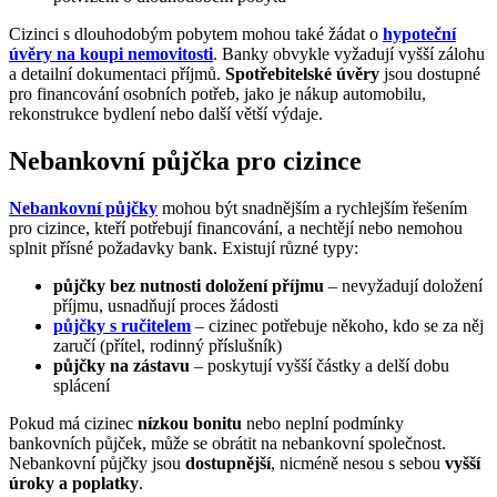
Cizinci s dlouhodobým pobytem mohou také žádat o
hypoteční
úvěry
na koupi nemovitosti
. Banky obvykle vyžadují vyšší zálohu
a detailní dokumentaci příjmů.
Spotřebitelské úvěry
jsou dostupné
pro financování osobních potřeb, jako je nákup automobilu,
rekonstrukce bydlení nebo další větší výdaje.
Nebankovní půjčka pro cizince
Nebankovní půjčky
mohou být snadnějším a rychlejším řešením
pro cizince, kteří potřebují financování, a nechtějí nebo nemohou
splnit přísné požadavky bank. Existují různé typy:
půjčky bez nutnosti doložení příjmu
– nevyžadují doložení
příjmu, usnadňují proces žádosti
půjčky s ručitelem
– cizinec potřebuje někoho, kdo se za něj
zaručí (přítel, rodinný příslušník)
půjčky na zástavu
– poskytují vyšší částky a delší dobu
splácení
Pokud má cizinec
nízkou bonitu
nebo neplní podmínky
bankovních půjček, může se obrátit na nebankovní společnost.
Nebankovní půjčky jsou
dostupnější
, nicméně nesou s sebou
vyšší
úroky a poplatky
.