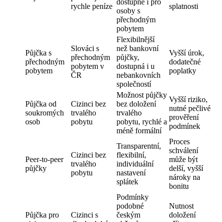
dostupné i pro
rychle peníze
splatnosti
osoby s
přechodným
pobytem
Flexibilnější
Slováci s
než bankovní
Půjčka s
Vyšší úrok,
přechodným
půjčky,
přechodným
dodatečné
pobytem v
dostupná i u
pobytem
poplatky
ČR
nebankovních
společností
Možnost půjčky
Vyšší riziko,
Půjčka od
Cizinci bez
bez doložení
nutné pečlivé
soukromých
trvalého
trvalého
prověření
osob
pobytu
pobytu, rychlé a
podmínek
méně formální
Proces
Transparentní,
schválení
Cizinci bez
flexibilní,
Peer-to-peer
může být
trvalého
individuální
půjčky
delší, vyšší
pobytu
nastavení
nároky na
splátek
bonitu
Podmínky
podobné
Nutnost
Půjčka pro
Cizinci s
českým
doložení