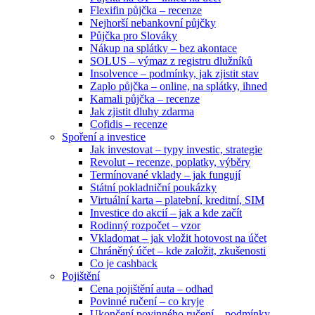
Flexifin půjčka – recenze
Nejhorší nebankovní půjčky
Půjčka pro Slováky
Nákup na splátky – bez akontace
SOLUS – výmaz z registru dlužníků
Insolvence – podmínky, jak zjistit stav
Zaplo půjčka – online, na splátky, ihned
Kamali půjčka – recenze
Jak zjistit dluhy zdarma
Cofidis – recenze
Spoření a investice
Jak investovat – typy investic, strategie
Revolut – recenze, poplatky, výběry
Termínované vklady – jak fungují
Státní pokladniční poukázky
Virtuální karta – platební, kreditní, SIM
Investice do akcií – jak a kde začít
Rodinný rozpočet – vzor
Vkladomat – jak vložit hotovost na účet
Chráněný účet – kde založit, zkušenosti
Co je cashback
Pojištění
Cena pojištění auta – odhad
Povinné ručení – co kryje
Ukončení povinného ručení – podmínky