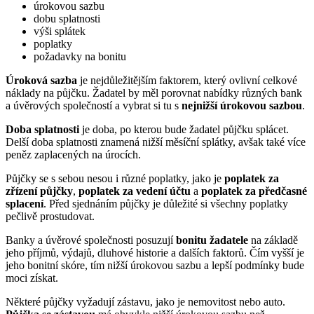
úrokovou sazbu
dobu splatnosti
výši splátek
poplatky
požadavky na bonitu
Úroková sazba
je nejdůležitějším faktorem, který ovlivní celkové
náklady na půjčku. Žadatel by měl porovnat nabídky různých bank
a úvěrových společností a vybrat si tu s
nejnižší úrokovou sazbou
.
Doba splatnosti
je doba, po kterou bude žadatel půjčku splácet.
Delší doba splatnosti znamená nižší měsíční splátky, avšak také více
peněz zaplacených na úrocích.
Půjčky se s sebou nesou i různé poplatky, jako je
poplatek za
zřízení půjčky
,
poplatek za vedení účtu
a
poplatek za předčasné
splacení
. Před sjednáním půjčky je důležité si všechny poplatky
pečlivě prostudovat.
Banky a úvěrové společnosti posuzují
bonitu žadatele
na základě
jeho příjmů, výdajů, dluhové historie a dalších faktorů. Čím vyšší je
jeho bonitní skóre, tím nižší úrokovou sazbu a lepší podmínky bude
moci získat.
Některé půjčky vyžadují zástavu, jako je nemovitost nebo auto.