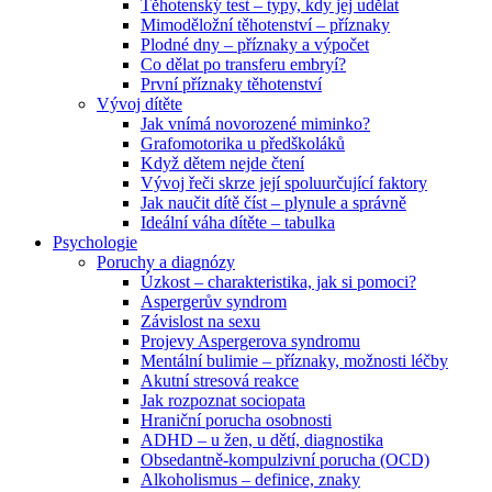
Těhotenský test – typy, kdy jej udělat
Mimoděložní těhotenství – příznaky
Plodné dny – příznaky a výpočet
Co dělat po transferu embryí?
První příznaky těhotenství
Vývoj dítěte
Jak vnímá novorozené miminko?
Grafomotorika u předškoláků
Když dětem nejde čtení
Vývoj řeči skrze její spoluurčující faktory
Jak naučit dítě číst – plynule a správně
Ideální váha dítěte – tabulka
Psychologie
Poruchy a diagnózy
Úzkost – charakteristika, jak si pomoci?
Aspergerův syndrom
Závislost na sexu
Projevy Aspergerova syndromu
Mentální bulimie – příznaky, možnosti léčby
Akutní stresová reakce
Jak rozpoznat sociopata
Hraniční porucha osobnosti
ADHD – u žen, u dětí, diagnostika
Obsedantně-kompulzivní porucha (OCD)
Alkoholismus – definice, znaky