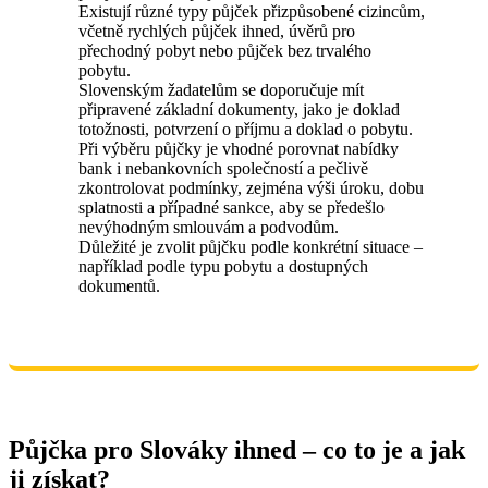
Existují různé typy půjček přizpůsobené cizincům,
včetně rychlých půjček ihned, úvěrů pro
přechodný pobyt nebo půjček bez trvalého
pobytu.
Slovenským žadatelům se doporučuje mít
připravené základní dokumenty, jako je doklad
totožnosti, potvrzení o příjmu a doklad o pobytu.
Při výběru půjčky je vhodné porovnat nabídky
bank i nebankovních společností a pečlivě
zkontrolovat podmínky, zejména výši úroku, dobu
splatnosti a případné sankce, aby se předešlo
nevýhodným smlouvám a podvodům.
Důležité je zvolit půjčku podle konkrétní situace –
například podle typu pobytu a dostupných
dokumentů.
Půjčka pro Slováky ihned – co to je a jak
ji získat?