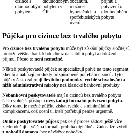
cizince s
dlouhodobým
občanům,
příjmu a
dlouhodobým
pobytem v
možnost
potvrzení o
pobytem
ČR
hypotečních a
dlouhodobém
spotřebitelských
pobytu
úvěrů
Půjčka pro cizince bez trvalého pobytu
Pro
cizince bez trvalého pobytu
může být získání půjčky složitější,
protože většina bank klade důraz na stabilní pobyt a doložení
příjmu. Přesto to
není nemožné
.
Někteří poskytovatelé půjček se specializují právě na tento segment
klientů a nabízejí produkty přizpůsobené potřebám cizinců. Tyto
půjčky často zahrnují
flexibilní podmínky
,
rychlé schvalování
a
nižší administrativní nároky
než klasické bankovní produkty.
Nebankovní poskytovatelé
mají u cizinců bez trvalého pobytu
často volnější přístup a
nevyžadují formální potvrzení pobytu
.
Díky tomu je možné půjčku získat rychle a s minimálními
komplikacemi, což ocení ti, kteří potřebují peníze urgentně.
Online poskytovatelé půjček
pak celý proces žádosti ještě více
zjednodušují – většina formalit probíhá digitálně a žádost lze vyřídit
z pohodlí domova
, bez návštěvy pobočky.