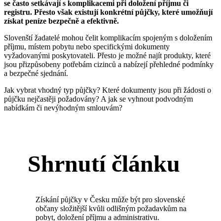
se často setkávají s komplikacemi při doložení příjmu či
registru. Přesto však existují konkrétní půjčky, které umožňují
získat peníze bezpečně a efektivně.
Slovenští žadatelé mohou čelit komplikacím spojeným s doložením
příjmu, místem pobytu nebo specifickými dokumenty
vyžadovanými poskytovateli. Přesto je možné najít produkty, které
jsou přizpůsobeny potřebám cizinců a nabízejí přehledné podmínky
a bezpečné sjednání.
Jak vybrat vhodný typ půjčky? Které dokumenty jsou při žádosti o
půjčku nejčastěji požadovány? A jak se vyhnout podvodným
nabídkám či nevýhodným smlouvám?
Shrnutí článku
Získání půjčky v Česku může být pro slovenské
občany složitější kvůli odlišným požadavkům na
pobyt, doložení příjmu a administrativu.