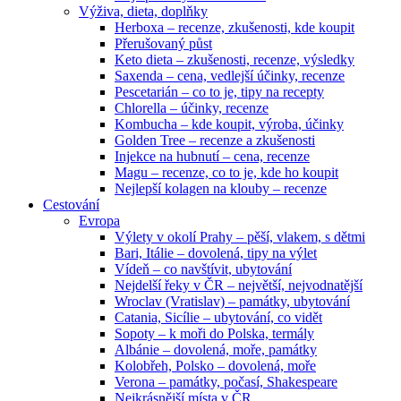
Výživa, dieta, doplňky
Herboxa – recenze, zkušenosti, kde koupit
Přerušovaný půst
Keto dieta – zkušenosti, recenze, výsledky
Saxenda – cena, vedlejší účinky, recenze
Pescetarián – co to je, tipy na recepty
Chlorella – účinky, recenze
Kombucha – kde koupit, výroba, účinky
Golden Tree – recenze a zkušenosti
Injekce na hubnutí – cena, recenze
Magu – recenze, co to je, kde ho koupit
Nejlepší kolagen na klouby – recenze
Cestování
Evropa
Výlety v okolí Prahy – pěší, vlakem, s dětmi
Bari, Itálie – dovolená, tipy na výlet
Vídeň – co navštívit, ubytování
Nejdelší řeky v ČR – největší, nejvodnatější
Wroclav (Vratislav) – památky, ubytování
Catania, Sicílie – ubytování, co vidět
Sopoty – k moři do Polska, termály
Albánie – dovolená, moře, památky
Kolobřeh, Polsko – dovolená, moře
Verona – památky, počasí, Shakespeare
Nejkrásnější místa v ČR