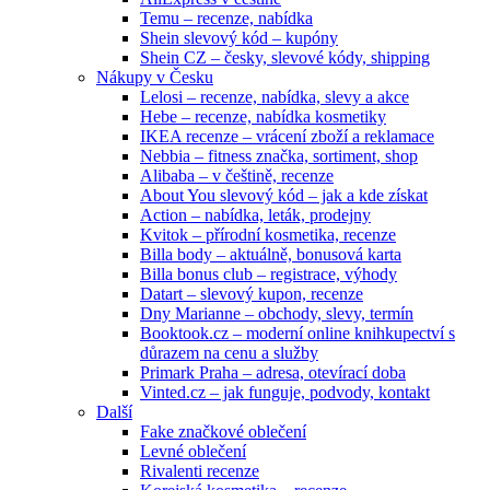
Temu – recenze, nabídka
Shein slevový kód – kupóny
Shein CZ – česky, slevové kódy, shipping
Nákupy v Česku
Lelosi – recenze, nabídka, slevy a akce
Hebe – recenze, nabídka kosmetiky
IKEA recenze – vrácení zboží a reklamace
Nebbia – fitness značka, sortiment, shop
Alibaba – v češtině, recenze
About You slevový kód – jak a kde získat
Action – nabídka, leták, prodejny
Kvitok – přírodní kosmetika, recenze
Billa body – aktuálně, bonusová karta
Billa bonus club – registrace, výhody
Datart – slevový kupon, recenze
Dny Marianne – obchody, slevy, termín
Booktook.cz – moderní online knihkupectví s
důrazem na cenu a služby
Primark Praha – adresa, otevírací doba
Vinted.cz – jak funguje, podvody, kontakt
Další
Fake značkové oblečení
Levné oblečení
Rivalenti recenze