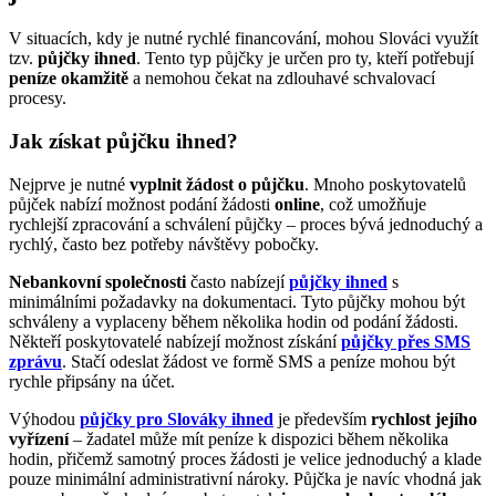
V situacích, kdy je nutné rychlé financování, mohou Slováci využít
tzv.
půjčky ihned
. Tento typ půjčky je určen pro ty, kteří potřebují
peníze okamžitě
a nemohou čekat na zdlouhavé schvalovací
procesy.
Jak získat půjčku ihned?
Nejprve je nutné
vyplnit žádost o půjčku
. Mnoho poskytovatelů
půjček nabízí možnost podání žádosti
online
, což umožňuje
rychlejší zpracování a schválení půjčky – proces bývá jednoduchý a
rychlý, často bez potřeby návštěvy pobočky.
Nebankovní společnosti
často nabízejí
půjčky ihned
s
minimálními požadavky na dokumentaci. Tyto půjčky mohou být
schváleny a vyplaceny během několika hodin od podání žádosti.
Někteří poskytovatelé nabízejí možnost získání
půjčky přes SMS
zprávu
. Stačí odeslat žádost ve formě SMS a peníze mohou být
rychle připsány na účet.
Výhodou
půjčky pro Slováky ihned
je především
rychlost jejího
vyřízení
– žadatel může mít peníze k dispozici během několika
hodin, přičemž samotný proces žádosti je velice jednoduchý a klade
pouze minimální administrativní nároky. Půjčka je navíc vhodná jak