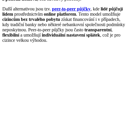
Další alternativou jsou tzv.
peer-to-peer půjčky
, kde
lidé půjčují
lidem
prostřednictvím
online platforem
. Tento model umožňuje
cizincům bez trvalého pobytu
získat financování i v případech,
kdy tradiční banky nebo některé nebankovní společnosti podmínky
neposkytnou. Peer-to-peer půjčky jsou často
transparentní
,
flexibilní
a umožňují
individuální nastavení splátek
, což je pro
cizince velkou výhodou.