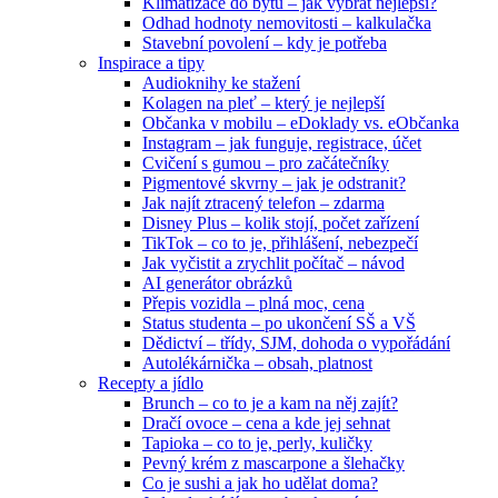
Klimatizace do bytu – jak vybrat nejlepší?
Odhad hodnoty nemovitosti – kalkulačka
Stavební povolení – kdy je potřeba
Inspirace a tipy
Audioknihy ke stažení
Kolagen na pleť – který je nejlepší
Občanka v mobilu – eDoklady vs. eObčanka
Instagram – jak funguje, registrace, účet
Cvičení s gumou – pro začátečníky
Pigmentové skvrny – jak je odstranit?
Jak najít ztracený telefon – zdarma
Disney Plus – kolik stojí, počet zařízení
TikTok – co to je, přihlášení, nebezpečí
Jak vyčistit a zrychlit počítač – návod
AI generátor obrázků
Přepis vozidla – plná moc, cena
Status studenta – po ukončení SŠ a VŠ
Dědictví – třídy, SJM, dohoda o vypořádání
Autolékárnička – obsah, platnost
Recepty a jídlo
Brunch – co to je a kam na něj zajít?
Dračí ovoce – cena a kde jej sehnat
Tapioka – co to je, perly, kuličky
Pevný krém z mascarpone a šlehačky
Co je sushi a jak ho udělat doma?