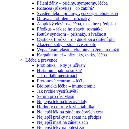
Pálení žáhy – příčiny, symptomy, léčba
Rosacea (růžovka) – co zabírá?
Svědění těla – příčiny, vyrážka, v těhotenství
Otrava alkoholem – příznaky
Atopický ekzém – léčba, mast bez předpisu
Předkus – jak se ho zbavit, rovnátka
Rettův syndrom – příznaky, závažnost
Cystická fibróza – diagnostika a čištění plic
Zkažené zuby – strach ze zubaře
Vypadávání vlasů – vitamíny, u žen a u mužů
Karpální tunel – příznaky, cviky, léčba
Léčba a prevence
Probiotika – kdy je užívat?
Histamin – jak ho snížit?
Jak oddálit menstruaci
Protonové centrum – léčba
Biologická léčba – imunoterapie
Jak rychle vystřízlivět?
Sérum pro růst vlasů
Nejlepší lék na křečové žíly
Hodnoty cukru v krvi – tabulka
Nejlepší lék na zánět močových cest
Nejlepší prášky na spaní na předpis
Nejlepší mast na zánět šlach
Nejlepší léky na bolest zad