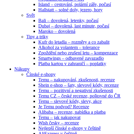
Island – cestování, polární záře, počasí
Hallstatt – solné doly, jezero, hory
Svět
Bali – dovolená, letenky, počasí
Dubaj – dovolená, last minute, počasí
Maroko – dovolená
Tipy a triky
Kufr do letadla – rozměry a co zabalit
Alkohol za volantem – tolerance
Zpoždění nebo zrušení letu – kompenzace
Smartwings – odbavené zavazadlo
Platba kartou v zahraničí – poplatky
Nákupy
Čínské e-shopy
Temu – nakupování, zkušenosti, recenze
Shein e-shop – šaty, slevové kódy, recenze
Temu – pozitivní a negativní zkušenosti
Temu CZ – české recenze, poštovné do ČR
Temu – slevové kódy, slevy, akce
Je Temu podvod? Recenze
Alibaba – recenze, nabídka a platba
Temu – jak nakupovat
Wish česky – recenze
Nejlepší čínské e-shopy v češtině
AliExpress v češtině