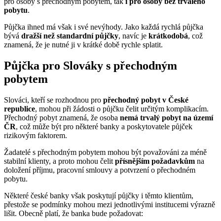
pro osoby s přechodným pobytem, tak
i pro osoby bez trvalého
pobytu
.
Půjčka ihned má však i své nevýhody. Jako každá rychlá půjčka
bývá
dražší než standardní půjčky
, navíc je
krátkodobá
, což
znamená, že je nutné ji v krátké době rychle splatit.
Půjčka pro Slováky s přechodným
pobytem
Slováci, kteří se rozhodnou pro
přechodný pobyt v České
republice
, mohou při žádosti o půjčku čelit určitým komplikacím.
Přechodný pobyt znamená, že osoba
nemá trvalý pobyt na území
ČR
, což může být pro některé banky a poskytovatele půjček
rizikovým faktorem.
Žadatelé s přechodným pobytem mohou být považováni za méně
stabilní klienty, a proto mohou čelit
přísnějším požadavkům
na
doložení příjmu, pracovní smlouvy a potvrzení o přechodném
pobytu.
Některé české banky však poskytují půjčky i těmto klientům,
přestože se podmínky mohou mezi jednotlivými institucemi výrazně
lišit. Obecně platí, že banka bude požadovat: