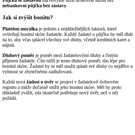
Půjčka se zástavou
má obvykle nižší úrokovou sazbu než
nebankovní půjčka bez zástavy
.
Jak si zvýšit bonitu?
Platební morálka
je jedním z nejdůležitějších faktorů, které
ovlivňují bonitní skóre žadatele. Každý žadatel o půjčku by měl dbát
na to, aby včas splácel všechny své dluhy, včetně kreditních karet a
nájmů.
Dluhový poměr
je poměr mezi žadatelovými dluhy a čistým
příjmem žadatele. Čím nižší je tento dluhový poměr, tím lépe pro
bonitní skóre. Žadatel by se měl snažit splatit své dluhy co nejdříve a
vyhnout se zbytečnému zadlužovaní.
Každá nová
žádost o úvěr
se projeví v žadatelově úvěrovém
registru a může dočasně snížit jeho bonitní skóre. Měl by proto
důkladně zvážit, zda skutečně potřebuje nový úvěr, než o něj
požádá.