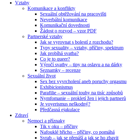
Vztahy
Komunikace a konflikty
Sexuální obtěžování na pracovišti
Neverbální komunikace
Komunikační dovednosti
Žádost o rozvod – vzor PDF
Partnerské vztahy
Jak se vyrovnat s bolestí z rozchodu?
Typy sexuality – vztahy, příčiny, spektrum
Jak probíhá svatba?
Co je to queer?
Výročí svatby – tipy na oslavu a na dárky
Seznamky – recenze
Sexuální život
Sex bez vyvrcholení aneb poruchy orgasmu
Exhibicionismus
Parafilie – sexuální touhy na tisíc způsobů
Nymfomanie – prokletí žen i jejich partnerů
Je voyerismus neškodný?
Předčasná ejakulace
Zdraví
Nemoci a příznaky
Tik v oku – příčiny
Nafouklé břicho – příčiny, co pomáhá
Svrab – jak se přenáší a jak se ho zbavit