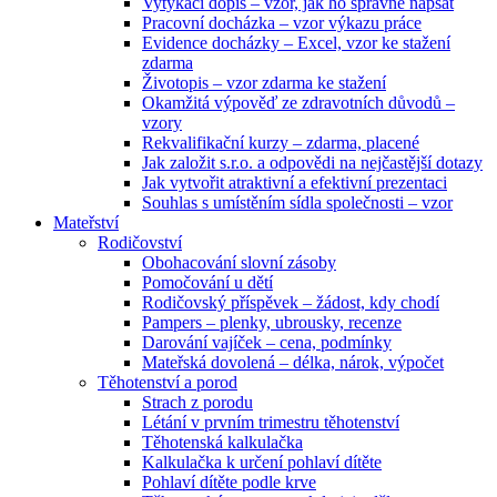
Vytýkací dopis – vzor, jak ho správně napsat
Pracovní docházka – vzor výkazu práce
Evidence docházky – Excel, vzor ke stažení
zdarma
Životopis – vzor zdarma ke stažení
Okamžitá výpověď ze zdravotních důvodů –
vzory
Rekvalifikační kurzy – zdarma, placené
Jak založit s.r.o. a odpovědi na nejčastější dotazy
Jak vytvořit atraktivní a efektivní prezentaci
Souhlas s umístěním sídla společnosti – vzor
Mateřství
Rodičovství
Obohacování slovní zásoby
Pomočování u dětí
Rodičovský příspěvek – žádost, kdy chodí
Pampers – plenky, ubrousky, recenze
Darování vajíček – cena, podmínky
Mateřská dovolená – délka, nárok, výpočet
Těhotenství a porod
Strach z porodu
Létání v prvním trimestru těhotenství
Těhotenská kalkulačka
Kalkulačka k určení pohlaví dítěte
Pohlaví dítěte podle krve