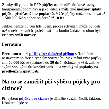
Zonky
díky modelu
P2P půjčky
nabízí nižší úrokové sazby,
transparentní podmínky a jako jeden z mála také
možnost splatit
půjčku předčasně bez poplatků
. Výše půjčky může dosahovat až
1 500 000 Kč
s dobou splácení až
10 let
.
Jelikož peníze půjčují lidé lidem, proces schválení může být delší
než u nebankovních společností a na bonitu žadatele mohou být
kladeny
vyšší nároky
.
Ferratum
Ferratum
nabízí
půjčky bez doložení příjmu
s flexibilním
nastavením splátek a rychlým vyřízením. Maximální výše půjčky
činí
50 000 Kč
se splatností do
30 dnů
. Bohužel je však známé
svými vysokými úrokovými sazbami a
vysokými poplatky za
prodloužení splatnosti
.
Na co se zaměřit při výběru půjčky pro
cizince?
Při výběru
půjčky pro cizince
je důležité zvážit několik faktorů.
Konkrétně jde o: