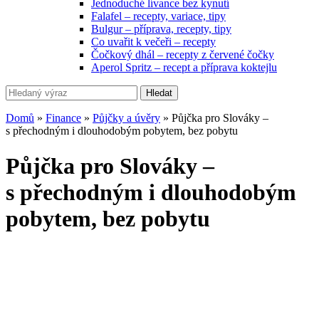
Jednoduché lívance bez kynutí
Falafel – recepty, variace, tipy
Bulgur – příprava, recepty, tipy
Co uvařit k večeři – recepty
Čočkový dhál – recepty z červené čočky
Aperol Spritz – recept a příprava koktejlu
Hledat
Domů
»
Finance
»
Půjčky a úvěry
»
Půjčka pro Slováky –
s přechodným i dlouhodobým pobytem, bez pobytu
Půjčka pro Slováky –
s přechodným i dlouhodobým
pobytem, bez pobytu