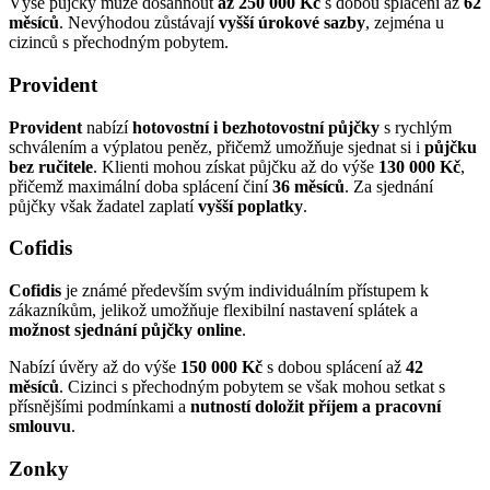
Výše půjčky může dosáhnout
až 250 000 Kč
s dobou splácení až
62
měsíců
. Nevýhodou zůstávají
vyšší úrokové sazby
, zejména u
cizinců s přechodným pobytem.
Provident
Provident
nabízí
hotovostní i bezhotovostní půjčky
s rychlým
schválením a výplatou peněz, přičemž umožňuje sjednat si i
půjčku
bez ručitele
. Klienti mohou získat půjčku až do výše
130 000 Kč
,
přičemž maximální doba splácení činí
36 měsíců
. Za sjednání
půjčky však žadatel zaplatí
vyšší poplatky
.
Cofidis
Cofidis
je známé především svým individuálním přístupem k
zákazníkům, jelikož umožňuje flexibilní nastavení splátek a
možnost sjednání půjčky online
.
Nabízí úvěry až do výše
150 000 Kč
s dobou splácení až
42
měsíců
. Cizinci s přechodným pobytem se však mohou setkat s
přísnějšími podmínkami a
nutností doložit příjem a pracovní
smlouvu
.
Zonky