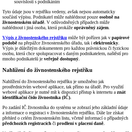
souvislosti s podnikáním
Tyto údaje jsou v rejstříku vedeny, avšak nejsou automaticky
součástí výpisu. Podnikatel může nahlédnout pouze
osobně na
živnostenském úřadě
. V odůvodněných případech může
nahlédnout i jiná osoba, která prokáže
oprávněný zájem
.
Výpis z živnostenského rejstříku
může být pořízen jak v
papírové
podobě
na přepážce živnostenského úřadu, tak i
elektronicky
.
Výpis je důležitým dokumentem pro každou právnickou či fyzickou
osobu, která chce spolupracovat s daným podnikatelem, naštěstí pro
mnoho podnikatelů je
veřejně dostupný
.
Nahlížení do živnostenského rejstříku
Nahlížení do živnostenského rejstříku je umožněno jak
prostřednictvím webové aplikace, tak přímo na úřadě. Pro využití
webové aplikace je nutné mít k dispozici přístup k internetu a
znát
identifikační číslo živnostníka (IČ)
.
Po zadání IČ živnostníka do systému se zobrazí jeho základní údaje
a informace o registraci v živnostenském rejstříku. Dále lze získat
přehled o celém živnostenském listu, včetně informací o případných
předchozích registracích
či
prodlení v placení daně
.