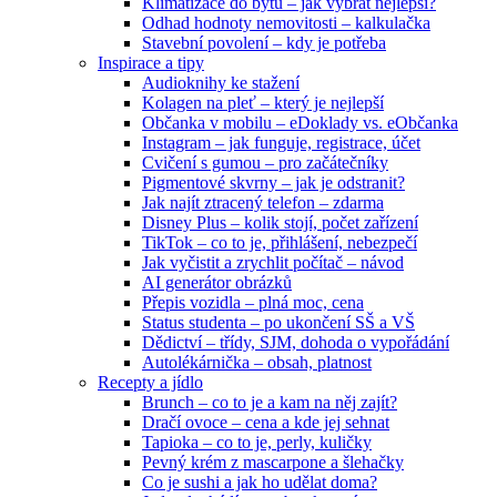
Klimatizace do bytu – jak vybrat nejlepší?
Odhad hodnoty nemovitosti – kalkulačka
Stavební povolení – kdy je potřeba
Inspirace a tipy
Audioknihy ke stažení
Kolagen na pleť – který je nejlepší
Občanka v mobilu – eDoklady vs. eObčanka
Instagram – jak funguje, registrace, účet
Cvičení s gumou – pro začátečníky
Pigmentové skvrny – jak je odstranit?
Jak najít ztracený telefon – zdarma
Disney Plus – kolik stojí, počet zařízení
TikTok – co to je, přihlášení, nebezpečí
Jak vyčistit a zrychlit počítač – návod
AI generátor obrázků
Přepis vozidla – plná moc, cena
Status studenta – po ukončení SŠ a VŠ
Dědictví – třídy, SJM, dohoda o vypořádání
Autolékárnička – obsah, platnost
Recepty a jídlo
Brunch – co to je a kam na něj zajít?
Dračí ovoce – cena a kde jej sehnat
Tapioka – co to je, perly, kuličky
Pevný krém z mascarpone a šlehačky
Co je sushi a jak ho udělat doma?