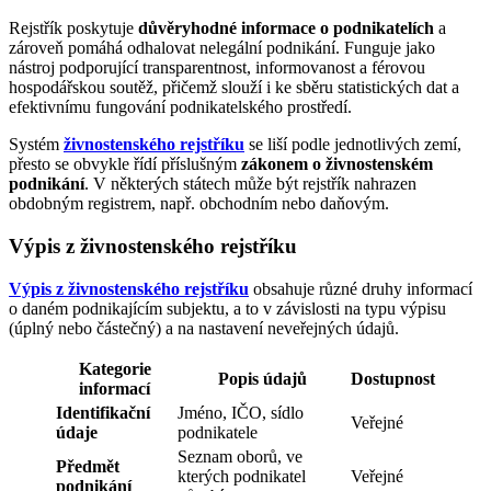
Rejstřík poskytuje
důvěryhodné informace o podnikatelích
a
zároveň pomáhá odhalovat nelegální podnikání. Funguje jako
nástroj podporující transparentnost, informovanost a férovou
hospodářskou soutěž, přičemž slouží i ke sběru statistických dat a
efektivnímu fungování podnikatelského prostředí.
Systém
živnostenského rejstříku
se liší podle jednotlivých zemí,
přesto se obvykle řídí příslušným
zákonem o živnostenském
podnikání
. V některých státech může být rejstřík nahrazen
obdobným registrem, např. obchodním nebo daňovým.
Výpis z živnostenského rejstříku
Výpis z živnostenského rejstříku
obsahuje různé druhy informací
o daném podnikajícím subjektu, a to v závislosti na typu výpisu
(úplný nebo částečný) a na nastavení neveřejných údajů.
Kategorie
Popis údajů
Dostupnost
informací
Identifikační
Jméno, IČO, sídlo
Veřejné
údaje
podnikatele
Seznam oborů, ve
Předmět
kterých podnikatel
Veřejné
podnikání