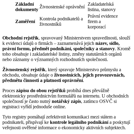
Základní
Zakladatelská
Živnostenské oprávnění
dokumenty
listina, stanovy
Právní evidence
Kontrola podnikatelů a
Zaměření
firem a
živnostníků
korporací
Obchodní rejstřík
, spravovaný Ministerstvem spravedlnosti, slouží
k evidenci údajů o firmách – zaznamenává jejich
název, sídlo,
právní formu, předmět podnikání, společníky a stanovy
. Kromě
toho obsahuje i zakladatelské listiny, změny statutárních orgánů
nebo záznamy o významných rozhodnutích společnosti.
Živnostenský rejstřík
, který spravuje Ministerstvo průmyslu a
obchodu, obsahuje údaje o
živnostnících, jejich provozovnách,
předmětu činnosti a platnosti oprávnění
.
Proces
zápisu do obou rejstříků
probíhá dnes převážně
elektronicky prostřednictvím formulářů na internetu. U obchodních
společností je často nutný
notářský zápis
, zatímco OSVČ si
registraci vyřídí jednoduše online.
Tyto registry pomáhají zefektivnit komunikaci mezi státem a
podnikateli, přispívají ke
kontrole legálního podnikání
a poskytují
veřejnosti ověřené informace o ekonomicky aktivních subjektech.