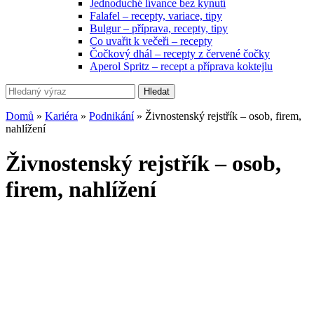
Jednoduché lívance bez kynutí
Falafel – recepty, variace, tipy
Bulgur – příprava, recepty, tipy
Co uvařit k večeři – recepty
Čočkový dhál – recepty z červené čočky
Aperol Spritz – recept a příprava koktejlu
Hledat
Domů
»
Kariéra
»
Podnikání
»
Živnostenský rejstřík – osob, firem,
nahlížení
Živnostenský rejstřík – osob,
firem, nahlížení