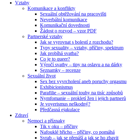
Vztahy
Komunikace a konflikty
Sexuální obtěžování na pracovišti
Neverbální komunikace
Komunikační dovednosti
Žádost o rozvod – vzor PDF
Partnerské vztahy
Jak se vyrovnat s bolestí z rozchodu?
Typy sexuality – vztahy, příčiny, spektrum
Jak probíhá svatba?
Co je to queer?
Výročí svatby – tipy na oslavu a na dárky
Seznamky – recenze
Sexuální život
Sex bez vyvrcholení aneb poruchy orgasmu
Exhibicionismus
Parafilie – sexuální touhy na tisíc způsobů
Nymfomanie – prokletí žen i jejich partnerů
Je voyerismus neškodný?
Předčasná ejakulace
Zdraví
Nemoci a příznaky
Tik v oku – příčiny
Nafouklé břicho – příčiny, co pomáhá
Svrab – jak se přenáší a jak se ho zbavit