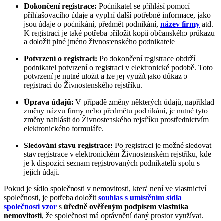
Dokončení registrace:
Podnikatel se přihlásí pomocí
přihlašovacího údaje a vyplní další potřebné informace, jako
jsou údaje o podnikání, předmět podnikání,
název firmy
atd.
K registraci je také potřeba přiložit kopii občanského průkazu
a doložit plné jméno živnostenského podnikatele
Potvrzení o registraci:
Po dokončení registrace obdrží
podnikatel potvrzení o registraci v elektronické podobě. Toto
potvrzení je nutné uložit a lze jej využít jako důkaz o
registraci do Živnostenského rejstříku.
Úprava údajů:
V případě změny některých údajů, například
změny názvu firmy nebo předmětu podnikání, je nutné tyto
změny nahlásit do Živnostenského rejstříku prostřednictvím
elektronického formuláře.
Sledování stavu registrace:
Po registraci je možné sledovat
stav registrace v elektronickém Živnostenském rejstříku, kde
je k dispozici seznam registrovaných podnikatelů spolu s
jejich údaji.
Pokud je sídlo společnosti v nemovitosti, která není ve vlastnictví
společnosti, je potřeba doložit
souhlas s umístěním sídla
společnosti vzor
s
úředně ověřeným podpisem vlastníka
nemovitosti
, že společnost má oprávnění daný prostor využívat.