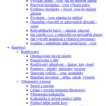
Vytýkací dopis – vzor, jak ho správně napsat
Pracovní docházka – vzor výkazu práce
Evidence docházky – Excel, vzor ke stažení
zdarma
Životopis – vzor zdarma ke stažení
Okamžitá výpověď ze zdravotních důvodů –
vzory
Rekvalifikační kurzy – zdarma, placené
Jak založit s.r.o. a odpovědi na nejčastější dotazy
Jak vytvořit atraktivní a efektivní prezentaci
Souhlas s umístěním sídla společnosti – vzor
Mateřství
Rodičovství
Obohacování slovní zásoby
Pomočování u dětí
Rodičovský příspěvek – žádost, kdy chodí
Pampers – plenky, ubrousky, recenze
Darování vajíček – cena, podmínky
Mateřská dovolená – délka, nárok, výpočet
Těhotenství a porod
Strach z porodu
Létání v prvním trimestru těhotenství
Těhotenská kalkulačka
Kalkulačka k určení pohlaví dítěte
Pohlaví dítěte podle krve