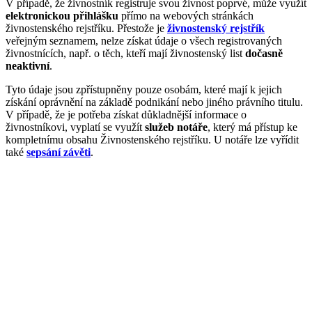
V případě, že živnostník registruje svou živnost poprvé, může využít
elektronickou přihlášku
přímo na webových stránkách
živnostenského rejstříku. Přestože je
živnostenský rejstřík
veřejným seznamem, nelze získat údaje o všech registrovaných
živnostnících, např. o těch, kteří mají živnostenský list
dočasně
neaktivní
.
Tyto údaje jsou zpřístupněny pouze osobám, které mají k jejich
získání oprávnění na základě podnikání nebo jiného právního titulu.
V případě, že je potřeba získat důkladnější informace o
živnostníkovi, vyplatí se využít
služeb notáře
, který má přístup ke
kompletnímu obsahu Živnostenského rejstříku. U notáře lze vyřídit
také
sepsání závěti
.