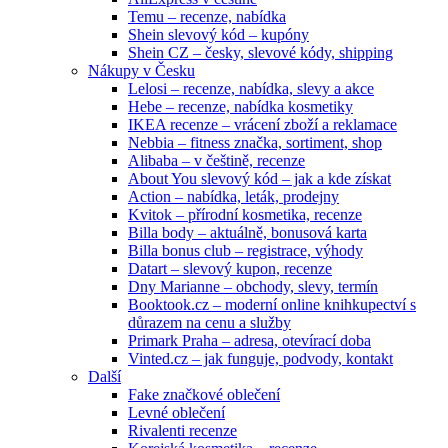
Temu – recenze, nabídka
Shein slevový kód – kupóny
Shein CZ – česky, slevové kódy, shipping
Nákupy v Česku
Lelosi – recenze, nabídka, slevy a akce
Hebe – recenze, nabídka kosmetiky
IKEA recenze – vrácení zboží a reklamace
Nebbia – fitness značka, sortiment, shop
Alibaba – v češtině, recenze
About You slevový kód – jak a kde získat
Action – nabídka, leták, prodejny
Kvitok – přírodní kosmetika, recenze
Billa body – aktuálně, bonusová karta
Billa bonus club – registrace, výhody
Datart – slevový kupon, recenze
Dny Marianne – obchody, slevy, termín
Booktook.cz – moderní online knihkupectví s
důrazem na cenu a služby
Primark Praha – adresa, otevírací doba
Vinted.cz – jak funguje, podvody, kontakt
Další
Fake značkové oblečení
Levné oblečení
Rivalenti recenze