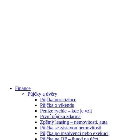
Finance
Půjčky a úvěry
Půjčka pro cizince
Půjčka o víkendu
Peníze rychle – kde je vzít
První půjčka zdarma
Zpětný leasing – nemovitosti, auta
Půjčka se zástavou nemovitosti
Půjčka po insolvenci nebo exekuci
Půjčka na OP – ihned na účet