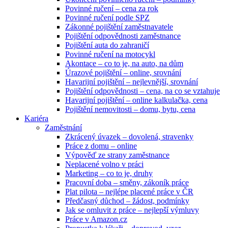
Povinné ručení – cena za rok
Povinné ručení podle SPZ
Zákonné pojištění zaměstnavatele
Pojištění odpovědnosti zaměstnance
Pojištění auta do zahraničí
Povinné ručení na motocykl
Akontace – co to je, na auto, na dům
Úrazové pojištění – online, srovnání
Havarijní pojištění – nejlevnější, srovnání
Pojištění odpovědnosti – cena, na co se vztahuje
Havarijní pojištění – online kalkulačka, cena
Pojištění nemovitosti – domu, bytu, cena
Kariéra
Zaměstnání
Zkrácený úvazek – dovolená, stravenky
Práce z domu – online
Výpověď ze strany zaměstnance
Neplacené volno v práci
Marketing – co to je, druhy
Pracovní doba – směny, zákoník práce
Plat pilota – nejlépe placené práce v ČR
Předčasný důchod – žádost, podmínky
Jak se omluvit z práce – nejlepší výmluvy
Práce v Amazon.cz