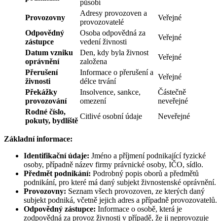
působí
Adresy provozoven a
Provozovny
Veřejné
provozovatelé
Odpovědný
Osoba odpovědná za
Veřejné
zástupce
vedení živnosti
Datum vzniku
Den, kdy byla živnost
Veřejné
oprávnění
založena
Přerušení
Informace o přerušení a
Veřejné
živnosti
délce trvání
Překážky
Insolvence, sankce,
Částečně
provozování
omezení
neveřejné
Rodné číslo,
Citlivé osobní údaje
Neveřejné
pokuty, bydliště
Základní informace:
Identifikační údaje:
Jméno a příjmení podnikající fyzické
osoby, případně název firmy právnické osoby, IČO, sídlo.
Předmět podnikání:
Podrobný popis oborů a předmětů
podnikání, pro které má daný subjekt živnostenské oprávnění.
Provozovny:
Seznam všech provozoven, ze kterých daný
subjekt podniká, včetně jejich adres a případně provozovatelů.
Odpovědný zástupce:
Informace o osobě, která je
zodpovědná za provoz živnosti v případě, že ji neprovozuje