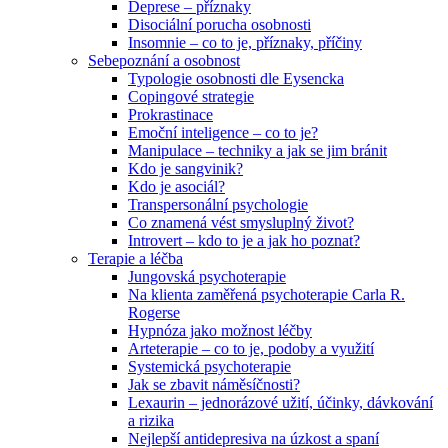
Deprese – příznaky
Disociální porucha osobnosti
Insomnie – co to je, příznaky, příčiny
Sebepoznání a osobnost
Typologie osobnosti dle Eysencka
Copingové strategie
Prokrastinace
Emoční inteligence – co to je?
Manipulace – techniky a jak se jim bránit
Kdo je sangvinik?
Kdo je asociál?
Transpersonální psychologie
Co znamená vést smysluplný život?
Introvert – kdo to je a jak ho poznat?
Terapie a léčba
Jungovská psychoterapie
Na klienta zaměřená psychoterapie Carla R.
Rogerse
Hypnóza jako možnost léčby
Arteterapie – co to je, podoby a využití
Systemická psychoterapie
Jak se zbavit náměsíčnosti?
Lexaurin – jednorázové užití, účinky, dávkování
a rizika
Nejlepší antidepresiva na úzkost a spaní