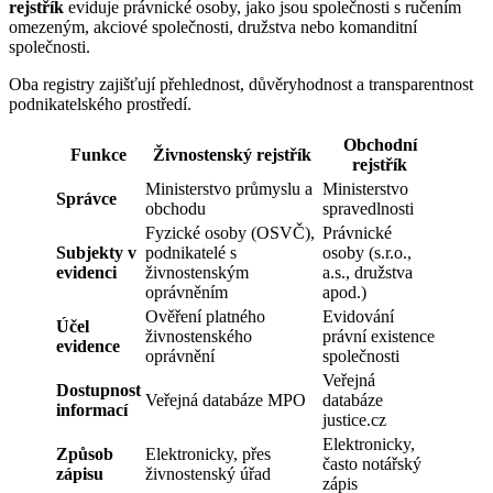
rejstřík
eviduje právnické osoby, jako jsou společnosti s ručením
omezeným, akciové společnosti, družstva nebo komanditní
společnosti.
Oba registry zajišťují přehlednost, důvěryhodnost a transparentnost
podnikatelského prostředí.
Obchodní
Funkce
Živnostenský rejstřík
rejstřík
Ministerstvo průmyslu a
Ministerstvo
Správce
obchodu
spravedlnosti
Fyzické osoby (OSVČ),
Právnické
Subjekty v
podnikatelé s
osoby (s.r.o.,
evidenci
živnostenským
a.s., družstva
oprávněním
apod.)
Ověření platného
Evidování
Účel
živnostenského
právní existence
evidence
oprávnění
společnosti
Veřejná
Dostupnost
Veřejná databáze MPO
databáze
informací
justice.cz
Elektronicky,
Způsob
Elektronicky, přes
často notářský
zápisu
živnostenský úřad
zápis