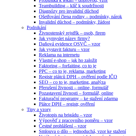
Propustka k lékaři – doprovod, vzor
Teambuilding – klíč k soudržnosti
Diagnózy pro invalidní důchod
Ošetřování člena rodiny – podmínky, nárok
Invalidní důchod – podmínky, žádost
Podnikání
Živnostenský rejstřík – osob, firem
Jak vymyslet název firmy?
Daňová evidence OSVČ – vzor
Jak vystavit fakturu – vzor
Reklama na internetu
Vlastní e-shop – jak ho založit
Faktoring – forfaiting, co to je
PPC – co to je, reklama, marketing
Registr plátců DPH – ověření podle IČO
SEO – co to je, marketing, analýza
Přerušení živnosti – online, formulář
Pozastavení živnosti – formulář, online
Fakturační programy – ke stažení zdarma
Plátce DPH – registr, ověření
Tipy a vzory
Životopis na brigádu – vzor
Výpověď z pracovního poměru – vzor
Čestné prohlášení – vzor
Smlouva o dílo – jednoduchá, vzor ke stažení