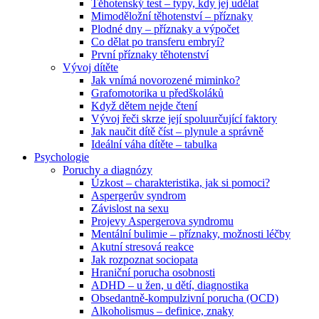
Těhotenský test – typy, kdy jej udělat
Mimoděložní těhotenství – příznaky
Plodné dny – příznaky a výpočet
Co dělat po transferu embryí?
První příznaky těhotenství
Vývoj dítěte
Jak vnímá novorozené miminko?
Grafomotorika u předškoláků
Když dětem nejde čtení
Vývoj řeči skrze její spoluurčující faktory
Jak naučit dítě číst – plynule a správně
Ideální váha dítěte – tabulka
Psychologie
Poruchy a diagnózy
Úzkost – charakteristika, jak si pomoci?
Aspergerův syndrom
Závislost na sexu
Projevy Aspergerova syndromu
Mentální bulimie – příznaky, možnosti léčby
Akutní stresová reakce
Jak rozpoznat sociopata
Hraniční porucha osobnosti
ADHD – u žen, u dětí, diagnostika
Obsedantně-kompulzivní porucha (OCD)
Alkoholismus – definice, znaky