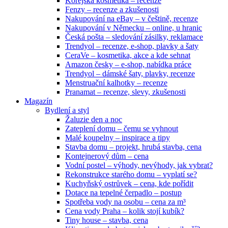
Korejská kosmetika – recenze
Fenzy – recenze a zkušenosti
Nakupování na eBay – v češtině, recenze
Nakupování v Německu – online, u hranic
Česká pošta – sledování zásilky, reklamace
Trendyol – recenze, e-shop, plavky a šaty
CeraVe – kosmetika, akce a kde sehnat
Amazon česky – e-shop, nabídka práce
Trendyol – dámské šaty, plavky, recenze
Menstruační kalhotky – recenze
Pranamat – recenze, slevy, zkušenosti
Magazín
Bydlení a styl
Žaluzie den a noc
Zateplení domu – čemu se vyhnout
Malé koupelny – inspirace a tipy
Stavba domu – projekt, hrubá stavba, cena
Kontejnerový dům – cena
Vodní postel – výhody, nevýhody, jak vybrat?
Rekonstrukce starého domu – vyplatí se?
Kuchyňský ostrůvek – cena, kde pořídit
Dotace na tepelné čerpadlo – postup
Spotřeba vody na osobu – cena za m³
Cena vody Praha – kolik stojí kubík?
Tiny house – stavba, cena