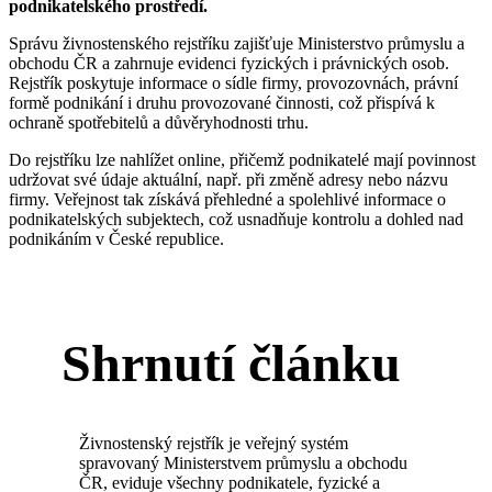
podnikatelského prostředí.
Správu živnostenského rejstříku zajišťuje Ministerstvo průmyslu a
obchodu ČR a zahrnuje evidenci fyzických i právnických osob.
Rejstřík poskytuje informace o sídle firmy, provozovnách, právní
formě podnikání i druhu provozované činnosti, což přispívá k
ochraně spotřebitelů a důvěryhodnosti trhu.
Do rejstříku lze nahlížet online, přičemž podnikatelé mají povinnost
udržovat své údaje aktuální, např. při změně adresy nebo názvu
firmy. Veřejnost tak získává přehledné a spolehlivé informace o
podnikatelských subjektech, což usnadňuje kontrolu a dohled nad
podnikáním v České republice.
Shrnutí článku
Živnostenský rejstřík je veřejný systém
spravovaný Ministerstvem průmyslu a obchodu
ČR, eviduje všechny podnikatele, fyzické a