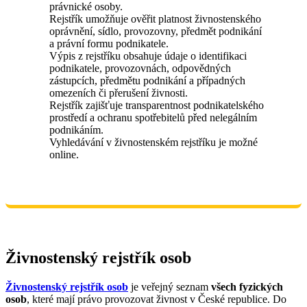
právnické osoby.
Rejstřík umožňuje ověřit platnost živnostenského
oprávnění, sídlo, provozovny, předmět podnikání
a právní formu podnikatele.
Výpis z rejstříku obsahuje údaje o identifikaci
podnikatele, provozovnách, odpovědných
zástupcích, předmětu podnikání a případných
omezeních či přerušení živnosti.
Rejstřík zajišťuje transparentnost podnikatelského
prostředí a ochranu spotřebitelů před nelegálním
podnikáním.
Vyhledávání v živnostenském rejstříku je možné
online.
Živnostenský rejstřík osob
Živnostenský rejstřík osob
je veřejný seznam
všech fyzických
osob
, které mají právo provozovat živnost v České republice. Do