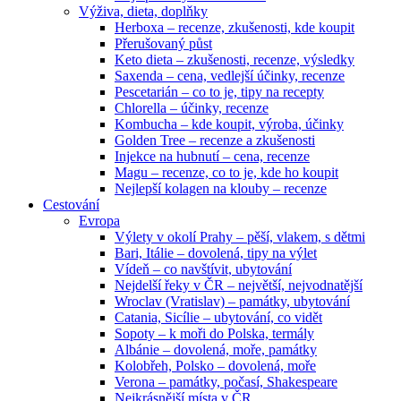
Výživa, dieta, doplňky
Herboxa – recenze, zkušenosti, kde koupit
Přerušovaný půst
Keto dieta – zkušenosti, recenze, výsledky
Saxenda – cena, vedlejší účinky, recenze
Pescetarián – co to je, tipy na recepty
Chlorella – účinky, recenze
Kombucha – kde koupit, výroba, účinky
Golden Tree – recenze a zkušenosti
Injekce na hubnutí – cena, recenze
Magu – recenze, co to je, kde ho koupit
Nejlepší kolagen na klouby – recenze
Cestování
Evropa
Výlety v okolí Prahy – pěší, vlakem, s dětmi
Bari, Itálie – dovolená, tipy na výlet
Vídeň – co navštívit, ubytování
Nejdelší řeky v ČR – největší, nejvodnatější
Wroclav (Vratislav) – památky, ubytování
Catania, Sicílie – ubytování, co vidět
Sopoty – k moři do Polska, termály
Albánie – dovolená, moře, památky
Kolobřeh, Polsko – dovolená, moře
Verona – památky, počasí, Shakespeare
Nejkrásnější místa v ČR