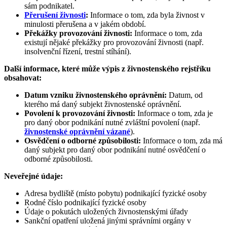
sám podnikatel.
Přerušení živnosti
:
Informace o tom, zda byla živnost v
minulosti přerušena a v jakém období.
Překážky provozování živnosti:
Informace o tom, zda
existují nějaké překážky pro provozování živnosti (např.
insolvenční řízení, trestní stíhání).
Další informace, které může výpis z živnostenského rejstříku
obsahovat:
Datum vzniku živnostenského oprávnění:
Datum, od
kterého má daný subjekt živnostenské oprávnění.
Povolení k provozování živnosti:
Informace o tom, zda je
pro daný obor podnikání nutné zvláštní povolení (např.
živnostenské oprávnění vázané
).
Osvědčení o odborné způsobilosti:
Informace o tom, zda má
daný subjekt pro daný obor podnikání nutné osvědčení o
odborné způsobilosti.
Neveřejné údaje:
Adresa bydliště (místo pobytu) podnikající fyzické osoby
Rodné číslo podnikající fyzické osoby
Údaje o pokutách uložených živnostenskými úřady
Sankční opatření uložená jinými správními orgány v