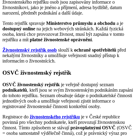
živnostenského rejstříku osob jsou zapisovány informace o
živnostníkovi, jako je jméno a příjmení, adresa bydliště, datum
narození, předmět podnikání a další údaje.
Tento rejstřík spravuje
Ministerstvo průmyslu a obchodu
a je
dostupný online
na jejich webových stránkách. Každá fyzická
osoba, která chce provozovat živnost, musí být zapsána v tomto
rejstříku a mít
platné živnostenské oprávnění
.
Živnostenský rejstřík osob
slouží k
ochraně spotřebitelů
před
nekalými živnostníky a umožňuje veřejnosti snadný přístup k
informacím o živnostnících.
OSVČ živnostenský rejstřík
OSVČ živnostenský rejstřík
je veřejně dostupný seznam
podnikatelů
, kteří jsou se svým živnostenským podnikáním zapsáni
do tohoto rejstříku. Seznam obsahuje údaje o podnikatelské činnosti
jednotlivých osob a umožňuje veřejnosti zjistit informace o
registrované živnostenské činnosti konkrétní osoby.
Registrace do
živnostenského rejstříku
je v České republice
povinná pro všechny podnikatele, kteří provozují živnostenskou
činnost. Tímto způsobem se stávají
právoplatnými OSVČ
(OSVČ
= osoba samostatně výdělečně činná), což je právnický výraz pro