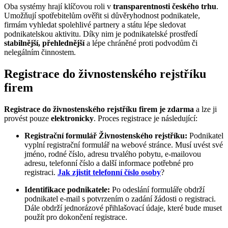
Oba systémy hrají klíčovou roli v
transparentnosti českého trhu
.
Umožňují spotřebitelům ověřit si důvěryhodnost podnikatele,
firmám vyhledat spolehlivé partnery a státu lépe sledovat
podnikatelskou aktivitu. Díky nim je podnikatelské prostředí
stabilnější, přehlednější
a lépe chráněné proti podvodům či
nelegálním činnostem.
Registrace do živnostenského rejstříku
firem
Registrace do živnostenského rejstříku firem je zdarma
a lze ji
provést pouze
elektronicky
. Proces registrace je následující:
Registrační formulář Živnostenského rejstříku:
Podnikatel
vyplní registrační formulář na webové stránce. Musí uvést své
jméno, rodné číslo, adresu trvalého pobytu, e-mailovou
adresu, telefonní číslo a další informace potřebné pro
registraci.
Jak zjistit telefonní číslo osoby
?
Identifikace podnikatele:
Po odeslání formuláře obdrží
podnikatel e-mail s potvrzením o zadání žádosti o registraci.
Dále obdrží jednorázové přihlašovací údaje, které bude muset
použít pro dokončení registrace.