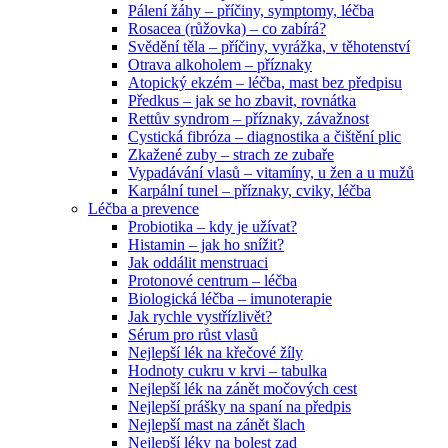
Pálení žáhy – příčiny, symptomy, léčba
Rosacea (růžovka) – co zabírá?
Svědění těla – příčiny, vyrážka, v těhotenství
Otrava alkoholem – příznaky
Atopický ekzém – léčba, mast bez předpisu
Předkus – jak se ho zbavit, rovnátka
Rettův syndrom – příznaky, závažnost
Cystická fibróza – diagnostika a čištění plic
Zkažené zuby – strach ze zubaře
Vypadávání vlasů – vitamíny, u žen a u mužů
Karpální tunel – příznaky, cviky, léčba
Léčba a prevence
Probiotika – kdy je užívat?
Histamin – jak ho snížit?
Jak oddálit menstruaci
Protonové centrum – léčba
Biologická léčba – imunoterapie
Jak rychle vystřízlivět?
Sérum pro růst vlasů
Nejlepší lék na křečové žíly
Hodnoty cukru v krvi – tabulka
Nejlepší lék na zánět močových cest
Nejlepší prášky na spaní na předpis
Nejlepší mast na zánět šlach
Nejlepší léky na bolest zad