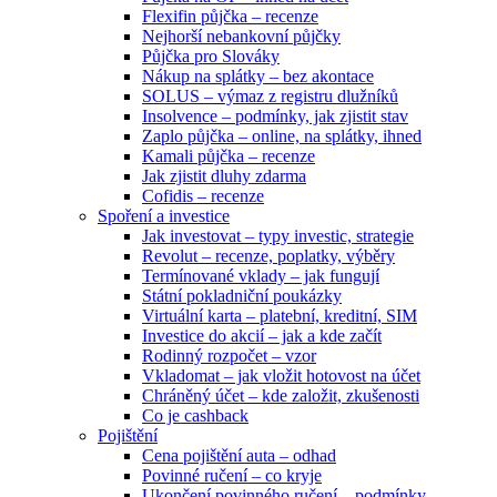
Flexifin půjčka – recenze
Nejhorší nebankovní půjčky
Půjčka pro Slováky
Nákup na splátky – bez akontace
SOLUS – výmaz z registru dlužníků
Insolvence – podmínky, jak zjistit stav
Zaplo půjčka – online, na splátky, ihned
Kamali půjčka – recenze
Jak zjistit dluhy zdarma
Cofidis – recenze
Spoření a investice
Jak investovat – typy investic, strategie
Revolut – recenze, poplatky, výběry
Termínované vklady – jak fungují
Státní pokladniční poukázky
Virtuální karta – platební, kreditní, SIM
Investice do akcií – jak a kde začít
Rodinný rozpočet – vzor
Vkladomat – jak vložit hotovost na účet
Chráněný účet – kde založit, zkušenosti
Co je cashback
Pojištění
Cena pojištění auta – odhad
Povinné ručení – co kryje
Ukončení povinného ručení – podmínky