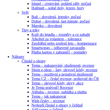
Island – cestování, polární záře, počasí
Hallstatt – solné doly, jezero, hory
Svět
Bali – dovolená, letenky, počasí
Dubaj – dovolená, last minute, počasí
Maroko – dovolená
Tipy a triky
Kufr do letadla – rozměry a co zabalit
Alkohol za volantem – tolerance
Zpoždění nebo zrušení letu – kompenzace
Smartwings – odbavené zavazadlo
Platba kartou v zahraničí – poplatky
Nákupy
Čínské e-shopy
Temu – nakupování, zkušenosti, recenze
Shein e-shop – šaty, slevové kódy, recenze
Temu – pozitivní a negativní zkušenosti
Temu CZ – české recenze, poštovné do ČR
Temu – slevové kódy, slevy, akce
Je Temu podvod? Recenze
Alibaba – recenze, nabídka a platba
Temu – jak nakupovat
Wish česky – recenze
Nejlepší čínské e-shopy v češtině
AliExpress v češtině