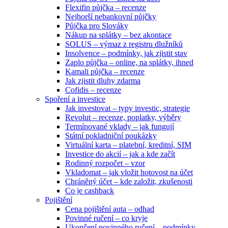
Flexifin půjčka – recenze
Nejhorší nebankovní půjčky
Půjčka pro Slováky
Nákup na splátky – bez akontace
SOLUS – výmaz z registru dlužníků
Insolvence – podmínky, jak zjistit stav
Zaplo půjčka – online, na splátky, ihned
Kamali půjčka – recenze
Jak zjistit dluhy zdarma
Cofidis – recenze
Spoření a investice
Jak investovat – typy investic, strategie
Revolut – recenze, poplatky, výběry
Termínované vklady – jak fungují
Státní pokladniční poukázky
Virtuální karta – platební, kreditní, SIM
Investice do akcií – jak a kde začít
Rodinný rozpočet – vzor
Vkladomat – jak vložit hotovost na účet
Chráněný účet – kde založit, zkušenosti
Co je cashback
Pojištění
Cena pojištění auta – odhad
Povinné ručení – co kryje
Ukončení povinného ručení – podmínky