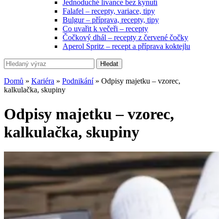
Jednoduché lívance bez kynutí
Falafel – recepty, variace, tipy
Bulgur – příprava, recepty, tipy
Co uvařit k večeři – recepty
Čočkový dhál – recepty z červené čočky
Aperol Spritz – recept a příprava koktejlu
Hledat
Domů
»
Kariéra
»
Podnikání
»
Odpisy majetku – vzorec,
kalkulačka, skupiny
Odpisy majetku – vzorec,
kalkulačka, skupiny