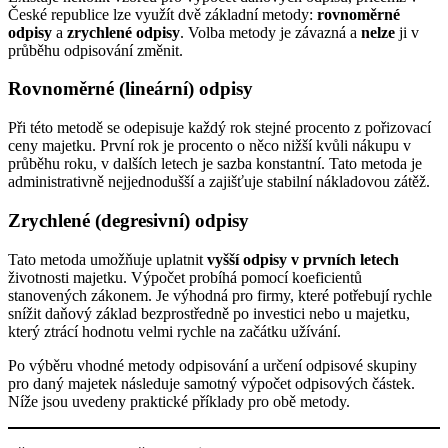
České republice lze využít dvě základní metody:
rovnoměrné
odpisy
a
zrychlené odpisy
. Volba metody je závazná a
nelze
ji v
průběhu odpisování změnit.
Rovnoměrné (lineární) odpisy
Při této metodě se odepisuje každý rok stejné procento z pořizovací
ceny majetku. První rok je procento o něco nižší kvůli nákupu v
průběhu roku, v dalších letech je sazba konstantní. Tato metoda je
administrativně nejjednodušší a zajišťuje stabilní nákladovou zátěž.
Zrychlené (degresivní) odpisy
Tato metoda umožňuje uplatnit
vyšší odpisy v prvních letech
životnosti majetku. Výpočet probíhá pomocí koeficientů
stanovených zákonem. Je výhodná pro firmy, které potřebují rychle
snížit daňový základ bezprostředně po investici nebo u majetku,
který ztrácí hodnotu velmi rychle na začátku užívání.
Po výběru vhodné metody odpisování a určení odpisové skupiny
pro daný majetek následuje samotný výpočet odpisových částek.
Níže jsou uvedeny praktické příklady pro obě metody.