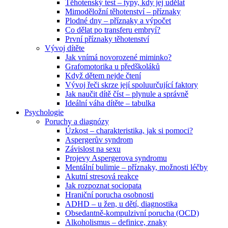
Těhotenský test – typy, kdy jej udělat
Mimoděložní těhotenství – příznaky
Plodné dny – příznaky a výpočet
Co dělat po transferu embryí?
První příznaky těhotenství
Vývoj dítěte
Jak vnímá novorozené miminko?
Grafomotorika u předškoláků
Když dětem nejde čtení
Vývoj řeči skrze její spoluurčující faktory
Jak naučit dítě číst – plynule a správně
Ideální váha dítěte – tabulka
Psychologie
Poruchy a diagnózy
Úzkost – charakteristika, jak si pomoci?
Aspergerův syndrom
Závislost na sexu
Projevy Aspergerova syndromu
Mentální bulimie – příznaky, možnosti léčby
Akutní stresová reakce
Jak rozpoznat sociopata
Hraniční porucha osobnosti
ADHD – u žen, u dětí, diagnostika
Obsedantně-kompulzivní porucha (OCD)
Alkoholismus – definice, znaky