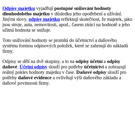
Odpisy majetku
vyjadřují
postupné snižování hodnoty
dlouhodobého majetku
v důsledku jeho opotřebení a užívání.
Jinými slovy,
odpisy majetku
reflektují skutečnost, že majetek, jako
jsou stroje, auta, nemovitosti, apod., časem ztrácí na hodnotě a jeho
užitná hodnota se snižuje.
Toto snižování hodnoty se promítá do účetnictví a daňového
systému formou odpisových položek, které se zahrnují do nákladů
firmy.
Odpisy se dělí na dvě skupiny, a to na
odpisy účetní
a
odpisy
daňové
.
Účetní odpisy
slouží pro potřeby
účetnictví
a zobrazují
reálný pokles hodnoty majetku v čase.
Daňové odpisy
slouží pro
potřeby
daňové evidence
a ovlivňují výši daňového základu a
daňové povinnosti firmy.