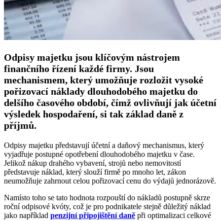
Odpisy majetku jsou klíčovým nástrojem
finančního řízení každé firmy. Jsou
mechanismem, který umožňuje rozložit vysoké
pořizovací náklady dlouhodobého majetku do
delšího časového období, čímž ovlivňují jak účetní
výsledek hospodaření, si tak základ daně z
příjmů.
Odpisy majetku představují účetní a daňový mechanismus, který
vyjadřuje postupné opotřebení dlouhodobého majetku v čase.
Jelikož nákup drahého vybavení, strojů nebo nemovitostí
představuje náklad, který slouží firmě po mnoho let, zákon
neumožňuje zahrnout celou pořizovací cenu do výdajů jednorázově.
Namísto toho se tato hodnota rozpouští do nákladů postupně skrze
roční odpisové kvóty, což je pro podnikatele stejně důležitý náklad
jako například
penzijní připojištění daně
při optimalizaci celkové