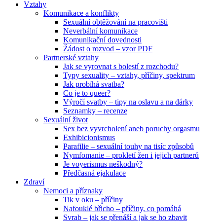
Vztahy
Komunikace a konflikty
Sexuální obtěžování na pracovišti
Neverbální komunikace
Komunikační dovednosti
Žádost o rozvod – vzor PDF
Partnerské vztahy
Jak se vyrovnat s bolestí z rozchodu?
Typy sexuality – vztahy, příčiny, spektrum
Jak probíhá svatba?
Co je to queer?
Výročí svatby – tipy na oslavu a na dárky
Seznamky – recenze
Sexuální život
Sex bez vyvrcholení aneb poruchy orgasmu
Exhibicionismus
Parafilie – sexuální touhy na tisíc způsobů
Nymfomanie – prokletí žen i jejich partnerů
Je voyerismus neškodný?
Předčasná ejakulace
Zdraví
Nemoci a příznaky
Tik v oku – příčiny
Nafouklé břicho – příčiny, co pomáhá
Svrab – jak se přenáší a jak se ho zbavit