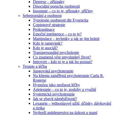
Deprese – příznaky
Disociální porucha osobnosti
Insomnie – co to je, příznaky, příčiny
Sebepoznání a osobnost
Typologie osobnosti dle Eysencka
Copingové strategie
Prokrastinace
Emoční inteligence – co to je?
Manipulace – techniky a jak se jim bránit
Kdo je sangvinik?
Kdo je asociál?
Transpersonální psychologie
Co znamená vést smysluplný život?
Introvert – kdo to je a jak ho poznat?
Terapie a léčba
Jungovská psychoterapie
Na klienta zaměřená psychoterapie Carla R.
Rogerse
Hypnóza jako možnost léčby
Arteterapie – co to je, podoby a využití
Systemická psychoterapie
Jak se zbavit náměsíčnosti?
Lexaurin – jednorázové užití, účinky, dávkování
a rizika
Nejlepší antidepresiva na úzkost a spaní