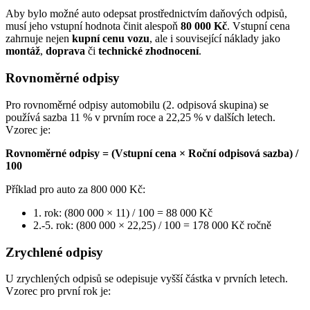
Aby bylo možné auto odepsat prostřednictvím daňových odpisů,
musí jeho vstupní hodnota činit alespoň
80 000 Kč
. Vstupní cena
zahrnuje nejen
kupní cenu vozu
, ale i související náklady jako
montáž
,
doprava
či
technické zhodnocení
.
Rovnoměrné odpisy
Pro rovnoměrné odpisy automobilu (2. odpisová skupina) se
používá sazba 11 % v prvním roce a 22,25 % v dalších letech.
Vzorec je:
Rovnoměrné odpisy = (Vstupní cena × Roční odpisová sazba) /
100
Příklad pro auto za 800 000 Kč:
1. rok: (800 000 × 11) / 100 = 88 000 Kč
2.-5. rok: (800 000 × 22,25) / 100 = 178 000 Kč ročně
Zrychlené odpisy
U zrychlených odpisů se odepisuje vyšší částka v prvních letech.
Vzorec pro první rok je: