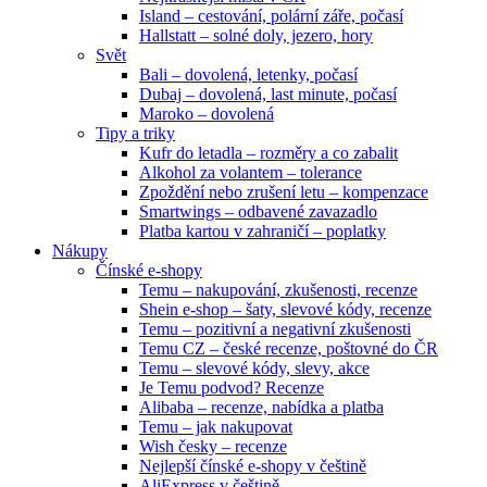
Island – cestování, polární záře, počasí
Hallstatt – solné doly, jezero, hory
Svět
Bali – dovolená, letenky, počasí
Dubaj – dovolená, last minute, počasí
Maroko – dovolená
Tipy a triky
Kufr do letadla – rozměry a co zabalit
Alkohol za volantem – tolerance
Zpoždění nebo zrušení letu – kompenzace
Smartwings – odbavené zavazadlo
Platba kartou v zahraničí – poplatky
Nákupy
Čínské e-shopy
Temu – nakupování, zkušenosti, recenze
Shein e-shop – šaty, slevové kódy, recenze
Temu – pozitivní a negativní zkušenosti
Temu CZ – české recenze, poštovné do ČR
Temu – slevové kódy, slevy, akce
Je Temu podvod? Recenze
Alibaba – recenze, nabídka a platba
Temu – jak nakupovat
Wish česky – recenze
Nejlepší čínské e-shopy v češtině
AliExpress v češtině