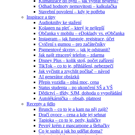
Klimatizace do bytu – jak vybrat nejlepší?
Odhad hodnoty nemovitosti – kalkulačka
Stavební povolení – kdy je potřeba
Inspirace a tipy
Audioknihy ke stažení
Kolagen na pleť – který je nejlepší
Občanka v mobilu – eDoklady vs. eObčanka
Instagram – jak funguje, registrace, účet
Cvičení s gumou – pro začátečníky
Pigmentové skvrny – jak je odstranit?
Jak najít ztracený telefon – zdarma
Disney Plus – kolik stojí, počet zařízení
TikTok – co to je, přihlášení, nebezpečí
Jak vyčistit a zrychlit počítač – návod
AI generátor obrázků
Přepis vozidla – plná moc, cena
Status studenta – po ukončení SŠ a VŠ
Dědictví – třídy, SJM, dohoda o vypořádání
Autolékárnička – obsah, platnost
Recepty a jídlo
Brunch – co to je a kam na něj zajít?
Dračí ovoce – cena a kde jej sehnat
Tapioka – co to je, perly, kuličky
Pevný krém z mascarpone a šlehačky
Co je sushi a jak ho udělat doma?