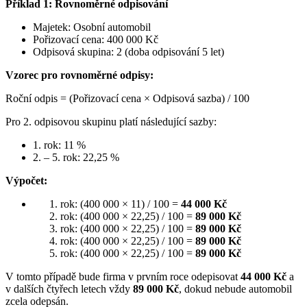
Příklad 1: Rovnoměrné odpisování
Majetek: Osobní automobil
Pořizovací cena: 400 000 Kč
Odpisová skupina: 2 (doba odpisování 5 let)
Vzorec pro rovnoměrné odpisy:
Roční odpis = (Pořizovací cena × Odpisová sazba) / 100
Pro 2. odpisovou skupinu platí následující sazby:
1. rok: 11 %
2. – 5. rok: 22,25 %
Výpočet:
rok: (400 000 × 11) / 100 =
44 000 Kč
rok: (400 000 × 22,25) / 100 =
89 000 Kč
rok: (400 000 × 22,25) / 100 =
89 000 Kč
rok: (400 000 × 22,25) / 100 =
89 000 Kč
rok: (400 000 × 22,25) / 100 =
89 000 Kč
V tomto případě bude firma v prvním roce odepisovat
44 000 Kč
a
v dalších čtyřech letech vždy
89 000 Kč
, dokud nebude automobil
zcela odepsán.