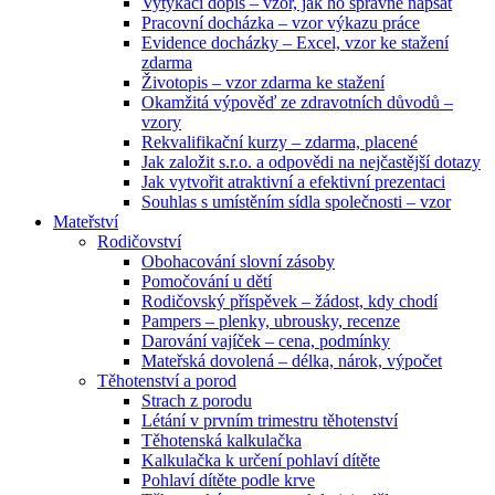
Vytýkací dopis – vzor, jak ho správně napsat
Pracovní docházka – vzor výkazu práce
Evidence docházky – Excel, vzor ke stažení
zdarma
Životopis – vzor zdarma ke stažení
Okamžitá výpověď ze zdravotních důvodů –
vzory
Rekvalifikační kurzy – zdarma, placené
Jak založit s.r.o. a odpovědi na nejčastější dotazy
Jak vytvořit atraktivní a efektivní prezentaci
Souhlas s umístěním sídla společnosti – vzor
Mateřství
Rodičovství
Obohacování slovní zásoby
Pomočování u dětí
Rodičovský příspěvek – žádost, kdy chodí
Pampers – plenky, ubrousky, recenze
Darování vajíček – cena, podmínky
Mateřská dovolená – délka, nárok, výpočet
Těhotenství a porod
Strach z porodu
Létání v prvním trimestru těhotenství
Těhotenská kalkulačka
Kalkulačka k určení pohlaví dítěte
Pohlaví dítěte podle krve