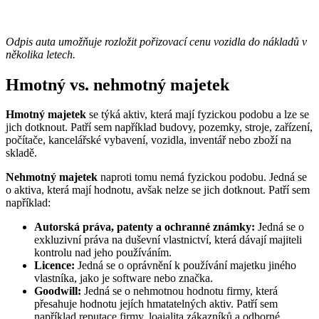
Odpis auta umožňuje rozložit pořizovací cenu vozidla do nákladů v
několika letech.
Hmotný vs. nehmotný majetek
Hmotný majetek
se týká aktiv, která mají fyzickou podobu a lze se
jich dotknout. Patří sem například budovy, pozemky, stroje, zařízení,
počítače, kancelářské vybavení, vozidla, inventář nebo zboží na
skladě.
Nehmotný majetek
naproti tomu nemá fyzickou podobu. Jedná se
o aktiva, která mají hodnotu, avšak nelze se jich dotknout. Patří sem
například:
Autorská práva, patenty a ochranné známky:
Jedná se o
exkluzivní práva na duševní vlastnictví, která dávají majiteli
kontrolu nad jeho používáním.
Licence:
Jedná se o oprávnění k používání majetku jiného
vlastníka, jako je software nebo značka.
Goodwill:
Jedná se o nehmotnou hodnotu firmy, která
přesahuje hodnotu jejích hmatatelných aktiv. Patří sem
například reputace firmy, loajalita zákazníků a odborné