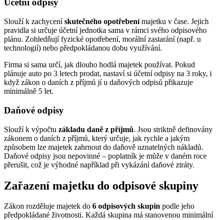
Účetní odpisy
Slouží k zachycení
skutečného opotřebení
majetku v čase. Jejich
pravidla si určuje účetní jednotka sama v rámci svého odpisového
plánu. Zohledňují fyzické opotřebení, morální zastarání (např. u
technologií) nebo předpokládanou dobu využívání.
Firma si sama určí, jak dlouho hodlá majetek používat. Pokud
plánuje auto po 3 letech prodat, nastaví si účetní odpisy na 3 roky, i
když zákon o daních z příjmů jí u daňových odpisů přikazuje
minimálně 5 let.
Daňové odpisy
Slouží k výpočtu
základu daně z příjmů
. Jsou striktně definovány
zákonem o daních z příjmů, který určuje, jak rychle a jakým
způsobem lze majetek zahrnout do daňově uznatelných nákladů.
Daňové odpisy jsou nepovinné – poplatník je může v daném roce
přerušit, což je výhodné například při vykázání daňové ztráty.
Zařazení majetku do odpisové skupiny
Zákon rozděluje majetek do
6 odpisových skupin
podle jeho
předpokládané životnosti. Každá skupina má stanovenou minimální