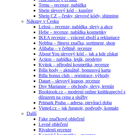
Temu – recenze, nabídka
Shein slevový kód – kupóny
Shein CZ – česky, slevové kódy, shipping
Nákupy v Česku
Lelosi – recenze, nabídka, slevy a akce
Hebe – recenze, nabídka kosmetiky
IKEA recenze – vrácení zboží a reklamace
Nebbia – fitness značka, sortiment, shop
Alibaba – v češtině, recenze
About You slevový kód – jak a kde získat
Action – nabídka, leták, prodejny
Kvitok – přírodní kosmetika, recenze
Billa body – aktuálně, bonusová karta
Billa bonus club – registrace, výhody
Datart – slevový kupon, recenze
Dny Marianne – obchody, slevy, termín
Booktook.cz – moderní online knihkupectví s
důrazem na cenu a služby
Primark Praha – adresa, otevírací doba
Vinted.cz – jak funguje, podvody, kontakt
Další
Fake značkové oblečení
Levné oblečení
Rivalenti recenze