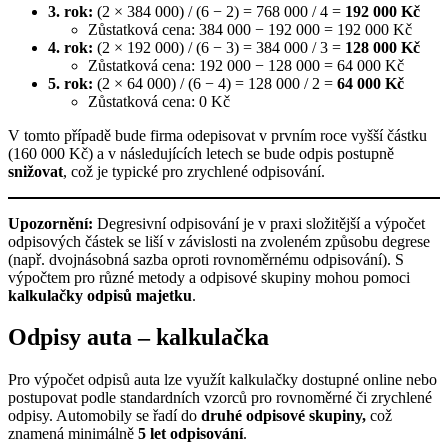
3. rok:
(2 × 384 000) / (6 − 2) = 768 000 / 4 =
192 000 Kč
Zůstatková cena: 384 000 − 192 000 = 192 000 Kč
4. rok:
(2 × 192 000) / (6 − 3) = 384 000 / 3 =
128 000 Kč
Zůstatková cena: 192 000 − 128 000 = 64 000 Kč
5. rok:
(2 × 64 000) / (6 − 4) = 128 000 / 2 =
64 000 Kč
Zůstatková cena: 0 Kč
V tomto případě bude firma odepisovat v prvním roce vyšší částku
(160 000 Kč) a v následujících letech se bude odpis postupně
snižovat
, což je typické pro zrychlené odpisování.
Upozornění:
Degresivní odpisování je v praxi složitější a výpočet
odpisových částek se liší v závislosti na zvoleném způsobu degrese
(např. dvojnásobná sazba oproti rovnoměrnému odpisování). S
výpočtem pro různé metody a odpisové skupiny mohou pomoci
kalkulačky odpisů majetku
.
Odpisy auta – kalkulačka
Pro výpočet odpisů auta lze využít kalkulačky dostupné online nebo
postupovat podle standardních vzorců pro rovnoměrné či zrychlené
odpisy. Automobily se řadí do
druhé odpisové skupiny,
což
znamená minimálně
5 let odpisování
.