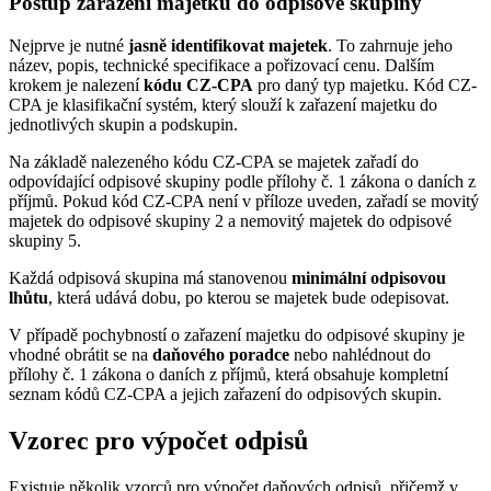
Postup zařazení majetku do odpisové skupiny
Nejprve je nutné
jasně identifikovat majetek
. To zahrnuje jeho
název, popis, technické specifikace a pořizovací cenu. Dalším
krokem je nalezení
kódu CZ-CPA
pro daný typ majetku. Kód CZ-
CPA je klasifikační systém, který slouží k zařazení majetku do
jednotlivých skupin a podskupin.
Na základě nalezeného kódu CZ-CPA se majetek zařadí do
odpovídající odpisové skupiny podle přílohy č. 1 zákona o daních z
příjmů. Pokud kód CZ-CPA není v příloze uveden, zařadí se movitý
majetek do odpisové skupiny 2 a nemovitý majetek do odpisové
skupiny 5.
Každá odpisová skupina má stanovenou
minimální odpisovou
lhůtu
, která udává dobu, po kterou se majetek bude odepisovat.
V případě pochybností o zařazení majetku do odpisové skupiny je
vhodné obrátit se na
daňového poradce
nebo nahlédnout do
přílohy č. 1 zákona o daních z příjmů, která obsahuje kompletní
seznam kódů CZ-CPA a jejich zařazení do odpisových skupin.
Vzorec pro výpočet odpisů
Existuje několik vzorců pro výpočet daňových odpisů, přičemž v