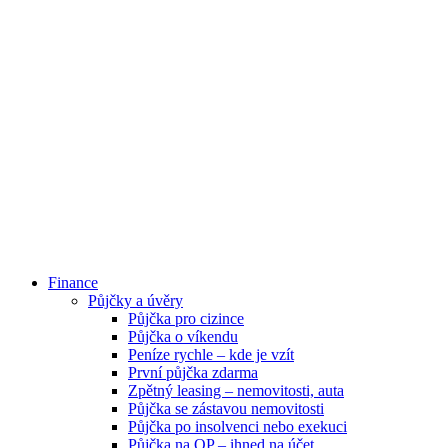
Finance
Půjčky a úvěry
Půjčka pro cizince
Půjčka o víkendu
Peníze rychle – kde je vzít
První půjčka zdarma
Zpětný leasing – nemovitosti, auta
Půjčka se zástavou nemovitosti
Půjčka po insolvenci nebo exekuci
Půjčka na OP – ihned na účet