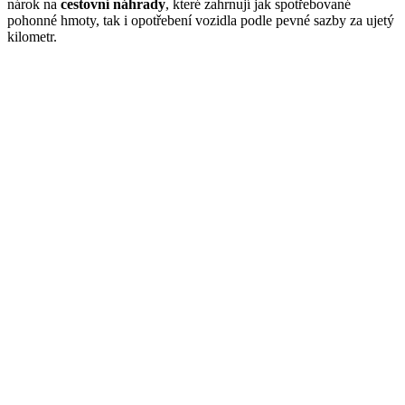
nárok na
cestovní náhrady
, které zahrnují jak spotřebované
pohonné hmoty, tak i opotřebení vozidla podle pevné sazby za ujetý
kilometr.