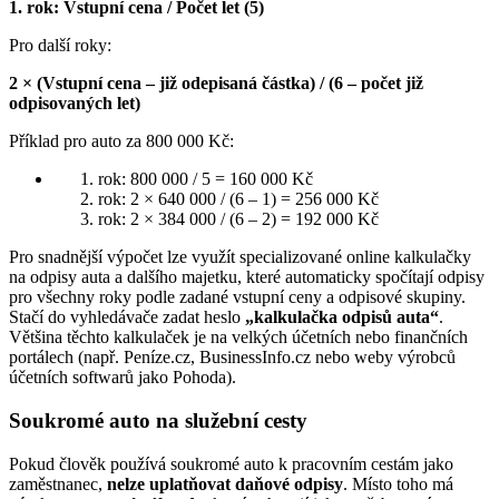
1. rok: Vstupní cena / Počet let (5)
Pro další roky:
2 × (Vstupní cena – již odepisaná částka) / (6 – počet již
odpisovaných let)
Příklad pro auto za 800 000 Kč:
rok: 800 000 / 5 = 160 000 Kč
rok: 2 × 640 000 / (6 – 1) = 256 000 Kč
rok: 2 × 384 000 / (6 – 2) = 192 000 Kč
Pro snadnější výpočet lze využít specializované online kalkulačky
na odpisy auta a dalšího majetku, které automaticky spočítají odpisy
pro všechny roky podle zadané vstupní ceny a odpisové skupiny.
Stačí do vyhledávače zadat heslo
„kalkulačka odpisů auta“
.
Většina těchto kalkulaček je na velkých účetních nebo finančních
portálech (např. Peníze.cz, BusinessInfo.cz nebo weby výrobců
účetních softwarů jako Pohoda).
Soukromé auto na služební cesty
Pokud člověk používá soukromé auto k pracovním cestám jako
zaměstnanec,
nelze uplatňovat daňové odpisy
. Místo toho má