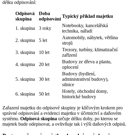
délku odpisování:
Odpisová
Doba
Typický příklad majetku
skupina
odpisování
Notebooky, kancelářská
1. skupina
3 roky
technika, nářadí
Automobily, nábytek, většina
2. skupina
5 let
strojů
Trezory, turbíny, klimatizační
3. skupina
10 let
zařízení
Budovy ze dřeva a plastu,
4. skupina
20 let
oplocení
Budovy (bydlení,
5. skupina
30 let
administrativní budovy),
silnice
Hotely, obchodní domy,
6. skupina
50 let
historické budovy
Zařazení majetku do odpisové skupiny je klíčovým krokem pro
správné odpisování a evidenci majetku v účetnictví a daňovém
systému.
Odpisová skupina
určuje délku doby, po kterou se
majetek bude odepisovat, a ovlivňuje tak i výši daňových odpisů.