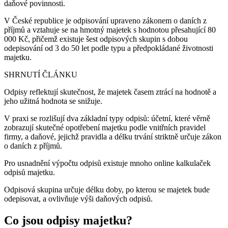
daňové povinnosti.
V České republice je odpisování upraveno zákonem o daních z
příjmů a vztahuje se na hmotný majetek s hodnotou přesahující 80
000 Kč, přičemž existuje šest odpisových skupin s dobou
odepisování od 3 do 50 let podle typu a předpokládané životnosti
majetku.
SHRNUTÍ ČLÁNKU
Odpisy reflektují skutečnost, že majetek časem ztrácí na hodnotě a
jeho užitná hodnota se snižuje.
V praxi se rozlišují dva základní typy odpisů: účetní, které věrně
zobrazují skutečné opotřebení majetku podle vnitřních pravidel
firmy, a daňové, jejichž pravidla a délku trvání striktně určuje zákon
o daních z příjmů.
Pro usnadnění výpočtu odpisů existuje mnoho online kalkulaček
odpisů majetku.
Odpisová skupina určuje délku doby, po kterou se majetek bude
odepisovat, a ovlivňuje výši daňových odpisů.
Co jsou odpisy majetku?