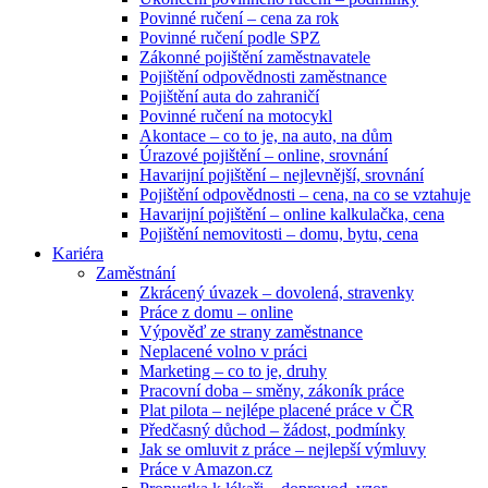
Povinné ručení – cena za rok
Povinné ručení podle SPZ
Zákonné pojištění zaměstnavatele
Pojištění odpovědnosti zaměstnance
Pojištění auta do zahraničí
Povinné ručení na motocykl
Akontace – co to je, na auto, na dům
Úrazové pojištění – online, srovnání
Havarijní pojištění – nejlevnější, srovnání
Pojištění odpovědnosti – cena, na co se vztahuje
Havarijní pojištění – online kalkulačka, cena
Pojištění nemovitosti – domu, bytu, cena
Kariéra
Zaměstnání
Zkrácený úvazek – dovolená, stravenky
Práce z domu – online
Výpověď ze strany zaměstnance
Neplacené volno v práci
Marketing – co to je, druhy
Pracovní doba – směny, zákoník práce
Plat pilota – nejlépe placené práce v ČR
Předčasný důchod – žádost, podmínky
Jak se omluvit z práce – nejlepší výmluvy
Práce v Amazon.cz