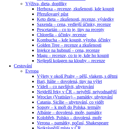
Výživa, dieta, doplňky
Herboxa – recenze, zkušenosti, kde koupit
Přerušovaný půst
Keto dieta – zkušenosti, recenze, výsledky
Saxenda – cena, vedlejší účinky, recenze
Pescetarián – co to je, tipy na recepty
Chlorella – účinky, recenze
Kombucha – kde koupit, výroba, účinky
Golden Tree – recenze a zkušenosti
Injekce na hubnutí – cena, recenze
Magu – recenze, co to je, kde ho koupit
Nejlepší kolagen na klouby – recenze
Cestování
Evropa
Výlety v okolí Prahy – pěší, vlakem, s dětmi
Bari, Itálie – dovolená, tipy na výlet
Vídeň – co navštívit, ubytování
Nejdelší řeky v ČR – největší, nejvodnatější
Wroclav (Vratislav) – památky, ubytování
Catania, Sicílie – ubytování, co vidět
Sopoty – k moři do Polska, termály
Albánie – dovolená, moře, památky
Kolobřeh, Polsko – dovolená, moře
Verona – památky, počasí, Shakespeare
Nejkrásnější místa v ČR