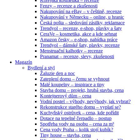
Korejská kosmetika – recenze
Fenzy – recenze a zkušenosti
Nakupování na eBay – v češtině, recenze
Nakupování v Německu – online, u hranic
Česká pošta – sledování zásilky, reklamace
Trendyol – recenze, e-shop, plavky a šaty
CeraVe – kosmetika, akce a kde sehnat
Amazon česky – e-shop, nabídka práce
Trendyol – dámské šaty, plavky, recenze
Menstruační kalhotky – recenze
Pranamat – recenze, slevy, zkušenosti
Magazín
Bydlení a styl
Žaluzie den a noc
Zateplení domu – čemu se vyhnout
Malé koupelny – inspirace a tipy
Stavba domu – projekt, hrubá stavba, cena
Kontejnerový dům – cena
Vodní postel – výhody, nevýhody, jak vybrat?
Rekonstrukce starého domu – vyplatí se?
Kuchyňský ostrůvek – cena, kde pořídit
Dotace na tepelné čerpadlo – postup
Spotřeba vody na osobu – cena za m³
Cena vody Praha – kolik stojí kubík?
Tiny house – stavba, cena