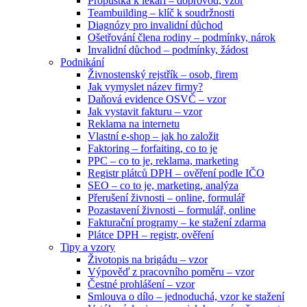
Propustka k lékaři – doprovod, vzor
Teambuilding – klíč k soudržnosti
Diagnózy pro invalidní důchod
Ošetřování člena rodiny – podmínky, nárok
Invalidní důchod – podmínky, žádost
Podnikání
Živnostenský rejstřík – osob, firem
Jak vymyslet název firmy?
Daňová evidence OSVČ – vzor
Jak vystavit fakturu – vzor
Reklama na internetu
Vlastní e-shop – jak ho založit
Faktoring – forfaiting, co to je
PPC – co to je, reklama, marketing
Registr plátců DPH – ověření podle IČO
SEO – co to je, marketing, analýza
Přerušení živnosti – online, formulář
Pozastavení živnosti – formulář, online
Fakturační programy – ke stažení zdarma
Plátce DPH – registr, ověření
Tipy a vzory
Životopis na brigádu – vzor
Výpověď z pracovního poměru – vzor
Čestné prohlášení – vzor
Smlouva o dílo – jednoduchá, vzor ke stažení