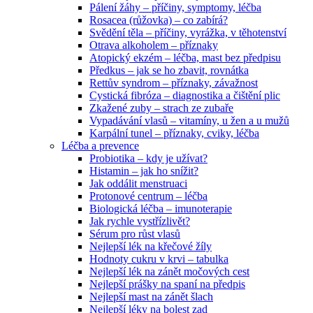
Pálení žáhy – příčiny, symptomy, léčba
Rosacea (růžovka) – co zabírá?
Svědění těla – příčiny, vyrážka, v těhotenství
Otrava alkoholem – příznaky
Atopický ekzém – léčba, mast bez předpisu
Předkus – jak se ho zbavit, rovnátka
Rettův syndrom – příznaky, závažnost
Cystická fibróza – diagnostika a čištění plic
Zkažené zuby – strach ze zubaře
Vypadávání vlasů – vitamíny, u žen a u mužů
Karpální tunel – příznaky, cviky, léčba
Léčba a prevence
Probiotika – kdy je užívat?
Histamin – jak ho snížit?
Jak oddálit menstruaci
Protonové centrum – léčba
Biologická léčba – imunoterapie
Jak rychle vystřízlivět?
Sérum pro růst vlasů
Nejlepší lék na křečové žíly
Hodnoty cukru v krvi – tabulka
Nejlepší lék na zánět močových cest
Nejlepší prášky na spaní na předpis
Nejlepší mast na zánět šlach
Nejlepší léky na bolest zad