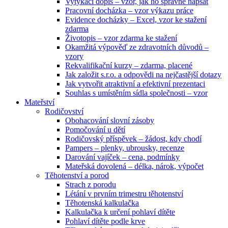
Vytýkací dopis – vzor, jak ho správně napsat
Pracovní docházka – vzor výkazu práce
Evidence docházky – Excel, vzor ke stažení
zdarma
Životopis – vzor zdarma ke stažení
Okamžitá výpověď ze zdravotních důvodů –
vzory
Rekvalifikační kurzy – zdarma, placené
Jak založit s.r.o. a odpovědi na nejčastější dotazy
Jak vytvořit atraktivní a efektivní prezentaci
Souhlas s umístěním sídla společnosti – vzor
Mateřství
Rodičovství
Obohacování slovní zásoby
Pomočování u dětí
Rodičovský příspěvek – žádost, kdy chodí
Pampers – plenky, ubrousky, recenze
Darování vajíček – cena, podmínky
Mateřská dovolená – délka, nárok, výpočet
Těhotenství a porod
Strach z porodu
Létání v prvním trimestru těhotenství
Těhotenská kalkulačka
Kalkulačka k určení pohlaví dítěte
Pohlaví dítěte podle krve