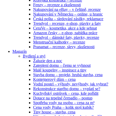
Korejská kosmetika – recenze
Fenzy – recenze a zkušenosti
Nakupování na eBay – v češtině, recenze
Nakupování v Německu – online, u hranic
Česká pošta – sledování zásilky, reklamace
Trendyol – recenze, e-shop, plavky a šaty
CeraVe – kosmetika, akce a kde sehnat
Amazon česky – e-shop, nabídka práce
Trendyol – dámské šaty, plavky, recenze
Menstruační kalhotky – recenze
Pranamat – recenze, slevy, zkušenosti
Magazín
Bydlení a styl
Žaluzie den a noc
Zateplení domu – čemu se vyhnout
Malé koupelny – inspirace a tipy
Stavba domu – projekt, hrubá stavba, cena
Kontejnerový dům – cena
Vodní postel – výhody, nevýhody, jak vybrat?
Rekonstrukce starého domu – vyplatí se?
Kuchyňský ostrůvek – cena, kde pořídit
Dotace na tepelné čerpadlo – postup
Spotřeba vody na osobu – cena za m³
Cena vody Praha – kolik stojí kubík?
Tiny house – stavba, cena