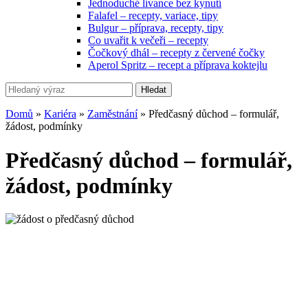
Jednoduché lívance bez kynutí
Falafel – recepty, variace, tipy
Bulgur – příprava, recepty, tipy
Co uvařit k večeři – recepty
Čočkový dhál – recepty z červené čočky
Aperol Spritz – recept a příprava koktejlu
Hledat
Domů
»
Kariéra
»
Zaměstnání
»
Předčasný důchod – formulář,
žádost, podmínky
Předčasný důchod – formulář,
žádost, podmínky