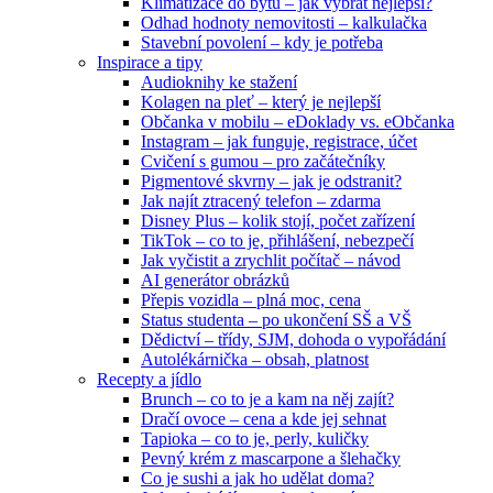
Klimatizace do bytu – jak vybrat nejlepší?
Odhad hodnoty nemovitosti – kalkulačka
Stavební povolení – kdy je potřeba
Inspirace a tipy
Audioknihy ke stažení
Kolagen na pleť – který je nejlepší
Občanka v mobilu – eDoklady vs. eObčanka
Instagram – jak funguje, registrace, účet
Cvičení s gumou – pro začátečníky
Pigmentové skvrny – jak je odstranit?
Jak najít ztracený telefon – zdarma
Disney Plus – kolik stojí, počet zařízení
TikTok – co to je, přihlášení, nebezpečí
Jak vyčistit a zrychlit počítač – návod
AI generátor obrázků
Přepis vozidla – plná moc, cena
Status studenta – po ukončení SŠ a VŠ
Dědictví – třídy, SJM, dohoda o vypořádání
Autolékárnička – obsah, platnost
Recepty a jídlo
Brunch – co to je a kam na něj zajít?
Dračí ovoce – cena a kde jej sehnat
Tapioka – co to je, perly, kuličky
Pevný krém z mascarpone a šlehačky
Co je sushi a jak ho udělat doma?