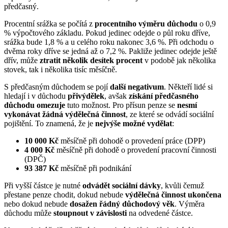
předčasný.
Procentní srážka se počítá z
procentního výměru důchodu
o 0,9
% výpočtového základu. Pokud jedinec odejde o půl roku dříve,
srážka bude 1,8 % a u celého roku nakonec 3,6 %. Při odchodu o
dvěma roky dříve se jedná až o 7,2 %. Pakliže jedinec odejde ještě
dřív, může
ztratit několik desítek procent
v podobě jak několika
stovek, tak i několika tisíc měsíčně.
S předčasným důchodem se pojí
další negativum
. Někteří lidé si
hledají i v důchodu
přivýdělek
, avšak
získání předčasného
důchodu omezuje
tuto možnost. Pro přísun penze se
nesmí
vykonávat žádná výdělečná činnost
, ze které se odvádí sociální
pojištění. To znamená, že je
nejvýše možné vydělat
:
10 000 Kč
měsíčně při dohodě o provedení práce (DPP)
4 000 Kč
měsíčně při dohodě o provedení pracovní činnosti
(DPČ)
93 387 Kč
měsíčně při podnikání
Při vyšší částce je nutné
odvádět sociální dávky
, kvůli čemuž
přestane penze chodit, dokud nebude
výdělečná činnost ukončena
nebo dokud nebude
dosažen řádný důchodový věk
. Výměra
důchodu může
stoupnout v závislosti
na odvedené částce.