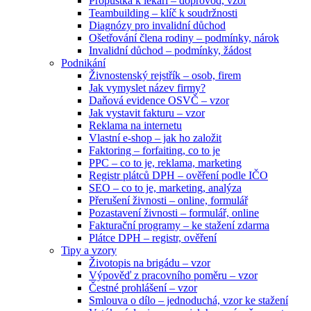
Propustka k lékaři – doprovod, vzor
Teambuilding – klíč k soudržnosti
Diagnózy pro invalidní důchod
Ošetřování člena rodiny – podmínky, nárok
Invalidní důchod – podmínky, žádost
Podnikání
Živnostenský rejstřík – osob, firem
Jak vymyslet název firmy?
Daňová evidence OSVČ – vzor
Jak vystavit fakturu – vzor
Reklama na internetu
Vlastní e-shop – jak ho založit
Faktoring – forfaiting, co to je
PPC – co to je, reklama, marketing
Registr plátců DPH – ověření podle IČO
SEO – co to je, marketing, analýza
Přerušení živnosti – online, formulář
Pozastavení živnosti – formulář, online
Fakturační programy – ke stažení zdarma
Plátce DPH – registr, ověření
Tipy a vzory
Životopis na brigádu – vzor
Výpověď z pracovního poměru – vzor
Čestné prohlášení – vzor
Smlouva o dílo – jednoduchá, vzor ke stažení