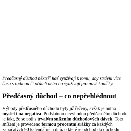
Předčasný důchod někteří lidé využívají k tomu, aby strávili více
času s rodinou či přáteli nebo ho využívají pro nové koníčky.
Předčasný důchod – co nepřehlédnout
Výhody předčasného důchodu byly již řečeny, avšak je nutno
myslet i na negativa
. Podstatnou nevýhodou předčasného důchodu
je fakt, že se pojí s
trvalým snížením důchodových dávek
. Toto
snížení je provedeno
formou procentní srážky
za každých
započatých 90 kalendářních dnů, o které je odchod do důchodu