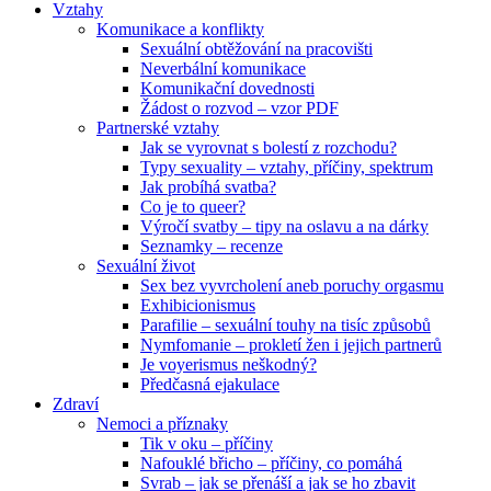
Vztahy
Komunikace a konflikty
Sexuální obtěžování na pracovišti
Neverbální komunikace
Komunikační dovednosti
Žádost o rozvod – vzor PDF
Partnerské vztahy
Jak se vyrovnat s bolestí z rozchodu?
Typy sexuality – vztahy, příčiny, spektrum
Jak probíhá svatba?
Co je to queer?
Výročí svatby – tipy na oslavu a na dárky
Seznamky – recenze
Sexuální život
Sex bez vyvrcholení aneb poruchy orgasmu
Exhibicionismus
Parafilie – sexuální touhy na tisíc způsobů
Nymfomanie – prokletí žen i jejich partnerů
Je voyerismus neškodný?
Předčasná ejakulace
Zdraví
Nemoci a příznaky
Tik v oku – příčiny
Nafouklé břicho – příčiny, co pomáhá
Svrab – jak se přenáší a jak se ho zbavit