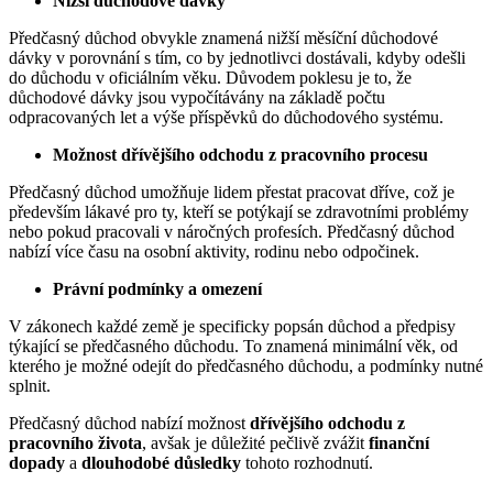
Nižší důchodové dávky
Předčasný důchod obvykle znamená nižší měsíční důchodové
dávky v porovnání s tím, co by jednotlivci dostávali, kdyby odešli
do důchodu v oficiálním věku. Důvodem poklesu je to, že
důchodové dávky jsou vypočítávány na základě počtu
odpracovaných let a výše příspěvků do důchodového systému.
Možnost dřívějšího odchodu z pracovního procesu
Předčasný důchod umožňuje lidem přestat pracovat dříve, což je
především lákavé pro ty, kteří se potýkají se zdravotními problémy
nebo pokud pracovali v náročných profesích. Předčasný důchod
nabízí více času na osobní aktivity, rodinu nebo odpočinek.
Právní podmínky a omezení
V zákonech každé země je specificky popsán důchod a předpisy
týkající se předčasného důchodu. To znamená minimální věk, od
kterého je možné odejít do předčasného důchodu, a podmínky nutné
splnit.
Předčasný důchod nabízí možnost
dřívějšího odchodu z
pracovního života
, avšak je důležité pečlivě zvážit
finanční
dopady
a
dlouhodobé důsledky
tohoto rozhodnutí.