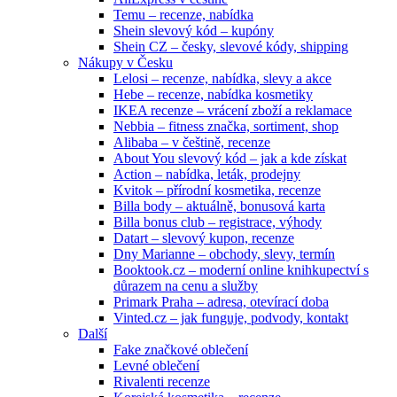
Temu – recenze, nabídka
Shein slevový kód – kupóny
Shein CZ – česky, slevové kódy, shipping
Nákupy v Česku
Lelosi – recenze, nabídka, slevy a akce
Hebe – recenze, nabídka kosmetiky
IKEA recenze – vrácení zboží a reklamace
Nebbia – fitness značka, sortiment, shop
Alibaba – v češtině, recenze
About You slevový kód – jak a kde získat
Action – nabídka, leták, prodejny
Kvitok – přírodní kosmetika, recenze
Billa body – aktuálně, bonusová karta
Billa bonus club – registrace, výhody
Datart – slevový kupon, recenze
Dny Marianne – obchody, slevy, termín
Booktook.cz – moderní online knihkupectví s
důrazem na cenu a služby
Primark Praha – adresa, otevírací doba
Vinted.cz – jak funguje, podvody, kontakt
Další
Fake značkové oblečení
Levné oblečení
Rivalenti recenze