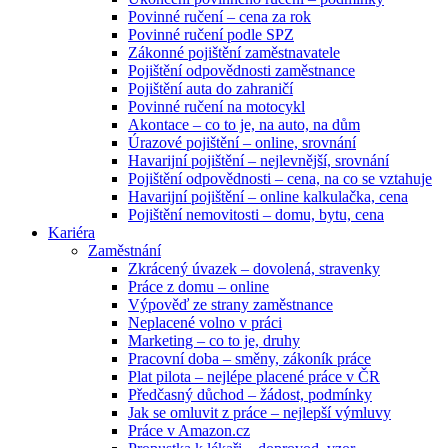
Povinné ručení – cena za rok
Povinné ručení podle SPZ
Zákonné pojištění zaměstnavatele
Pojištění odpovědnosti zaměstnance
Pojištění auta do zahraničí
Povinné ručení na motocykl
Akontace – co to je, na auto, na dům
Úrazové pojištění – online, srovnání
Havarijní pojištění – nejlevnější, srovnání
Pojištění odpovědnosti – cena, na co se vztahuje
Havarijní pojištění – online kalkulačka, cena
Pojištění nemovitosti – domu, bytu, cena
Kariéra
Zaměstnání
Zkrácený úvazek – dovolená, stravenky
Práce z domu – online
Výpověď ze strany zaměstnance
Neplacené volno v práci
Marketing – co to je, druhy
Pracovní doba – směny, zákoník práce
Plat pilota – nejlépe placené práce v ČR
Předčasný důchod – žádost, podmínky
Jak se omluvit z práce – nejlepší výmluvy
Práce v Amazon.cz