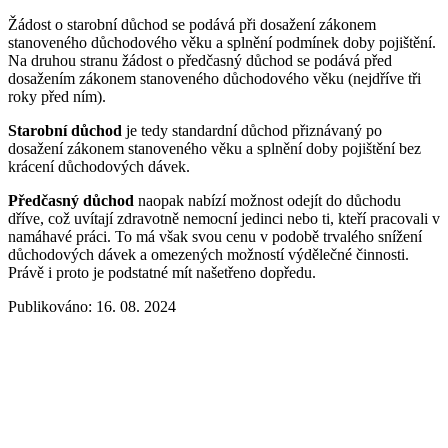
Žádost o starobní důchod se podává při dosažení zákonem
stanoveného důchodového věku a splnění podmínek doby pojištění.
Na druhou stranu žádost o předčasný důchod se podává před
dosažením zákonem stanoveného důchodového věku (nejdříve tři
roky před ním).
Starobní důchod
je tedy standardní důchod přiznávaný po
dosažení zákonem stanoveného věku a splnění doby pojištění bez
krácení důchodových dávek.
Předčasný důchod
naopak nabízí možnost odejít do důchodu
dříve, což uvítají zdravotně nemocní jedinci nebo ti, kteří pracovali v
namáhavé práci. To má však svou cenu v podobě trvalého snížení
důchodových dávek a omezených možností výdělečné činnosti.
Právě i proto je podstatné mít našetřeno dopředu.
Publikováno: 16. 08. 2024