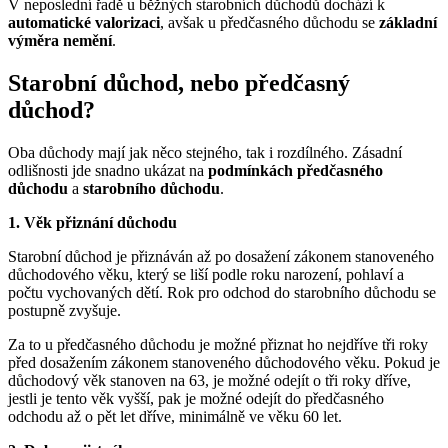
V neposlední řadě u běžných starobních důchodů dochází k
automatické valorizaci
, avšak u předčasného důchodu se
základní
výměra nemění
.
Starobní důchod, nebo předčasný
důchod?
Oba důchody mají jak něco stejného, tak i rozdílného. Zásadní
odlišnosti jde snadno ukázat na
podmínkách předčasného
důchodu
a
starobního důchodu
.
1. Věk přiznání důchodu
Starobní důchod je přiznáván až po dosažení zákonem stanoveného
důchodového věku, který se liší podle roku narození, pohlaví a
počtu vychovaných dětí. Rok pro odchod do starobního důchodu se
postupně zvyšuje.
Za to u předčasného důchodu je možné přiznat ho nejdříve tři roky
před dosažením zákonem stanoveného důchodového věku. Pokud je
důchodový věk stanoven na 63, je možné odejít o tři roky dříve,
jestli je tento věk vyšší, pak je možné odejít do předčasného
odchodu až o pět let dříve, minimálně ve věku 60 let.