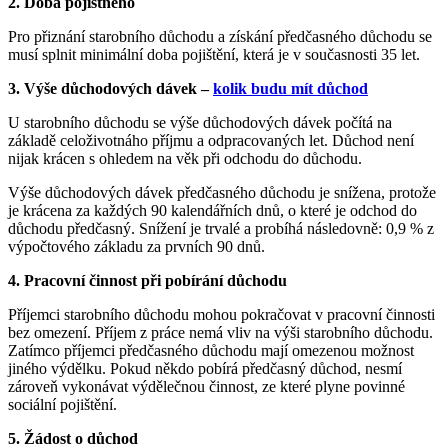
2. Doba pojistného
Pro přiznání starobního důchodu a získání předčasného důchodu se
musí splnit minimální doba pojištění, která je v současnosti 35 let.
3. Výše důchodových dávek
–
kolik budu mít důchod
U starobního důchodu se výše důchodových dávek počítá na
základě celoživotnáho příjmu a odpracovaných let. Důchod není
nijak krácen s ohledem na věk při odchodu do důchodu.
Výše důchodových dávek předčasného důchodu je snížena, protože
je krácena za každých 90 kalendářních dnů, o které je odchod do
důchodu předčasný. Snížení je trvalé a probíhá následovně: 0,9 % z
výpočtového základu za prvních 90 dnů.
4. Pracovní činnost při pobírání důchodu
Příjemci starobního důchodu mohou pokračovat v pracovní činnosti
bez omezení. Příjem z práce nemá vliv na výši starobního důchodu.
Zatímco příjemci předčasného důchodu mají omezenou možnost
jiného výdělku. Pokud někdo pobírá předčasný důchod, nesmí
zároveň vykonávat výdělečnou činnost, ze které plyne povinné
sociální pojištění.
5. Žádost o důchod