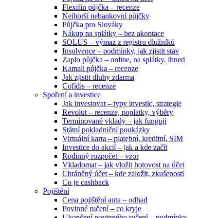
Flexifin půjčka – recenze
Nejhorší nebankovní půjčky
Půjčka pro Slováky
Nákup na splátky – bez akontace
SOLUS – výmaz z registru dlužníků
Insolvence – podmínky, jak zjistit stav
Zaplo půjčka – online, na splátky, ihned
Kamali půjčka – recenze
Jak zjistit dluhy zdarma
Cofidis – recenze
Spoření a investice
Jak investovat – typy investic, strategie
Revolut – recenze, poplatky, výběry
Termínované vklady – jak fungují
Státní pokladniční poukázky
Virtuální karta – platební, kreditní, SIM
Investice do akcií – jak a kde začít
Rodinný rozpočet – vzor
Vkladomat – jak vložit hotovost na účet
Chráněný účet – kde založit, zkušenosti
Co je cashback
Pojištění
Cena pojištění auta – odhad
Povinné ručení – co kryje
Ukončení povinného ručení – podmínky