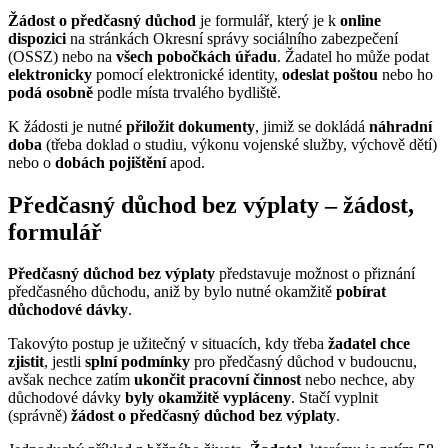
Žádost o předčasný důchod
je formulář, který je k
online
dispozici
na stránkách Okresní správy sociálního zabezpečení
(OSSZ) nebo na
všech pobočkách úřadu
. Žadatel ho může podat
elektronicky
pomocí elektronické identity,
odeslat poštou
nebo ho
podá osobně
podle místa trvalého bydliště.
K žádosti je nutné
přiložit dokumenty
, jimiž se dokládá
náhradní
doba
(třeba doklad o studiu, výkonu vojenské služby, výchově dětí)
nebo o
dobách pojištění
apod.
Předčasný důchod bez výplaty – žádost,
formulář
Předčasný důchod bez výplaty
představuje možnost o přiznání
předčasného důchodu, aniž by bylo nutné okamžitě
pobírat
důchodové dávky
.
Takovýto postup je užitečný v situacích, kdy třeba
žadatel chce
zjistit
, jestli
splní podmínky
pro předčasný důchod v budoucnu,
avšak nechce zatím
ukončit pracovní činnost
nebo nechce, aby
důchodové dávky
byly okamžitě vypláceny
. Stačí vyplnit
(správně)
žádost o předčasný důchod bez výplaty
.