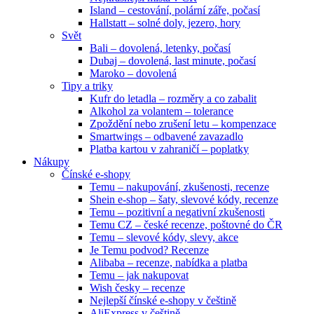
Island – cestování, polární záře, počasí
Hallstatt – solné doly, jezero, hory
Svět
Bali – dovolená, letenky, počasí
Dubaj – dovolená, last minute, počasí
Maroko – dovolená
Tipy a triky
Kufr do letadla – rozměry a co zabalit
Alkohol za volantem – tolerance
Zpoždění nebo zrušení letu – kompenzace
Smartwings – odbavené zavazadlo
Platba kartou v zahraničí – poplatky
Nákupy
Čínské e-shopy
Temu – nakupování, zkušenosti, recenze
Shein e-shop – šaty, slevové kódy, recenze
Temu – pozitivní a negativní zkušenosti
Temu CZ – české recenze, poštovné do ČR
Temu – slevové kódy, slevy, akce
Je Temu podvod? Recenze
Alibaba – recenze, nabídka a platba
Temu – jak nakupovat
Wish česky – recenze
Nejlepší čínské e-shopy v češtině
AliExpress v češtině