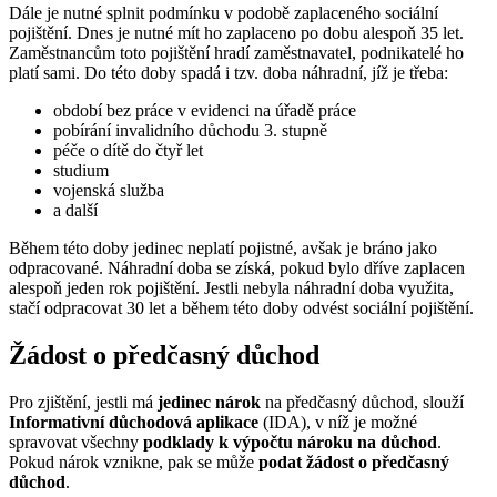
Dále je nutné splnit podmínku v podobě zaplaceného sociální
pojištění. Dnes je nutné mít ho zaplaceno po dobu alespoň 35 let.
Zaměstnancům toto pojištění hradí zaměstnavatel, podnikatelé ho
platí sami. Do této doby spadá i tzv. doba náhradní, jíž je třeba:
období bez práce v evidenci na úřadě práce
pobírání invalidního důchodu 3. stupně
péče o dítě do čtyř let
studium
vojenská služba
a další
Během této doby jedinec neplatí pojistné, avšak je bráno jako
odpracované. Náhradní doba se získá, pokud bylo dříve zaplacen
alespoň jeden rok pojištění. Jestli nebyla náhradní doba využita,
stačí odpracovat 30 let a během této doby odvést sociální pojištění.
Žádost o předčasný důchod
Pro zjištění, jestli má
jedinec nárok
na předčasný důchod, slouží
Informativní důchodová aplikace
(IDA), v níž je možné
spravovat všechny
podklady k výpočtu nároku na důchod
.
Pokud nárok vznikne, pak se může
podat žádost o předčasný
důchod
.