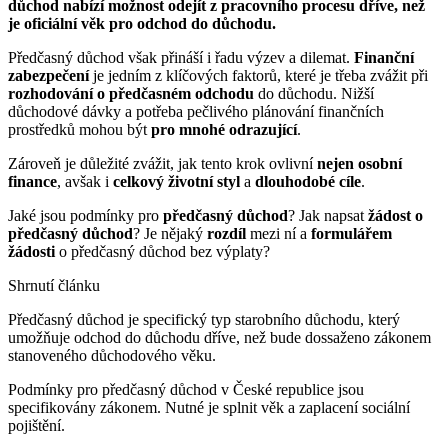
důchod nabízí možnost odejít z pracovního procesu dříve, než
je oficiální věk pro odchod do důchodu.
Předčasný důchod však přináší i řadu výzev a dilemat.
Finanční
zabezpečení
je jedním z klíčových faktorů, které je třeba zvážit při
rozhodování o předčasném odchodu
do důchodu. Nižší
důchodové dávky a potřeba pečlivého plánování finančních
prostředků mohou být
pro mnohé odrazující
.
Zároveň je důležité zvážit, jak tento krok ovlivní
nejen osobní
finance
, avšak i
celkový životní styl
a
dlouhodobé cíle
.
Jaké jsou podmínky pro
předčasný důchod
? Jak napsat
žádost o
předčasný důchod
? Je nějaký
rozdíl
mezi ní a
formulářem
žádosti
o předčasný důchod bez výplaty?
Shrnutí článku
Předčasný důchod je specifický typ starobního důchodu, který
umožňuje odchod do důchodu dříve, než bude dossaženo zákonem
stanoveného důchodového věku.
Podmínky pro předčasný důchod v České republice jsou
specifikovány zákonem. Nutné je splnit věk a zaplacení sociální
pojištění.