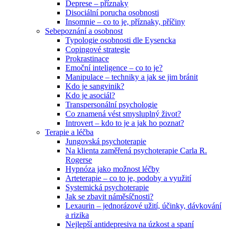
Deprese – příznaky
Disociální porucha osobnosti
Insomnie – co to je, příznaky, příčiny
Sebepoznání a osobnost
Typologie osobnosti dle Eysencka
Copingové strategie
Prokrastinace
Emoční inteligence – co to je?
Manipulace – techniky a jak se jim bránit
Kdo je sangvinik?
Kdo je asociál?
Transpersonální psychologie
Co znamená vést smysluplný život?
Introvert – kdo to je a jak ho poznat?
Terapie a léčba
Jungovská psychoterapie
Na klienta zaměřená psychoterapie Carla R.
Rogerse
Hypnóza jako možnost léčby
Arteterapie – co to je, podoby a využití
Systemická psychoterapie
Jak se zbavit náměsíčnosti?
Lexaurin – jednorázové užití, účinky, dávkování
a rizika
Nejlepší antidepresiva na úzkost a spaní