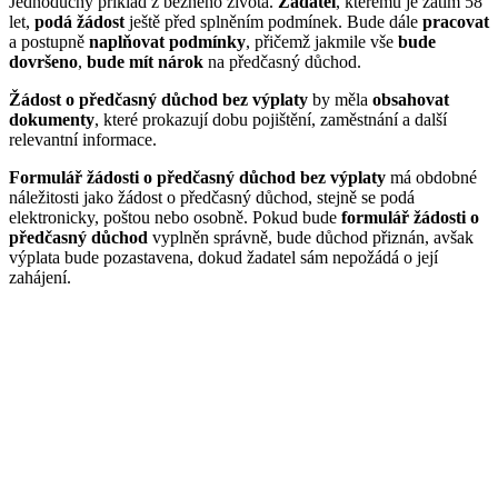
Jednoduchý příklad z běžného života.
Žadatel
, kterému je zatím 58
let,
podá žádost
ještě před splněním podmínek. Bude dále
pracovat
a postupně
naplňovat podmínky
, přičemž jakmile vše
bude
dovršeno
,
bude mít nárok
na předčasný důchod.
Žádost o předčasný důchod bez výplaty
by měla
obsahovat
dokumenty
, které prokazují dobu pojištění, zaměstnání a další
relevantní informace.
Formulář žádosti o předčasný důchod
bez výplaty
má obdobné
náležitosti jako žádost o předčasný důchod, stejně se podá
elektronicky, poštou nebo osobně. Pokud bude
formulář žádosti o
předčasný důchod
vyplněn správně, bude důchod přiznán, avšak
výplata bude pozastavena, dokud žadatel sám nepožádá o její
zahájení.