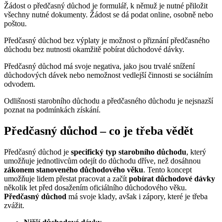
Žádost o předčasný důchod je formulář, k němuž je nutné přiložit
všechny nutné dokumenty. Žádost se dá podat online, osobně nebo
poštou.
Předčasný důchod bez výplaty je možnost o přiznání předčasného
důchodu bez nutnosti okamžitě pobírat důchodové dávky.
Předčasný důchod má svoje negativa, jako jsou trvalé snížení
důchodových dávek nebo nemožnost vedlejší činnosti se sociálním
odvodem.
Odlišnosti starobního důchodu a předčasného důchodu je nejsnazší
poznat na podmínkách získání.
Předčasný důchod – co je třeba vědět
Předčasný důchod je
specifický typ starobního důchodu
, který
umožňuje jednotlivcům odejít do důchodu dříve, než dosáhnou
zákonem stanoveného důchodového věku
. Tento koncept
umožňuje lidem přestat pracovat a začít
pobírat důchodové dávky
několik let před dosažením oficiálního důchodového věku.
Předčasný důchod
má svoje klady, avšak i zápory, které je třeba
zvážit.