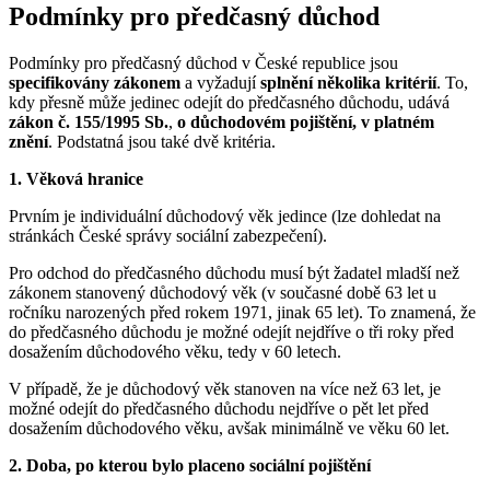
Podmínky pro předčasný důchod
Podmínky pro předčasný důchod v České republice jsou
specifikovány zákonem
a vyžadují
splnění několika kritérií
. To,
kdy přesně může jedinec odejít do předčasného důchodu, udává
zákon č. 155/1995 Sb.
,
o důchodovém pojištění, v platném
znění
. Podstatná jsou také dvě kritéria.
1. Věková hranice
Prvním je individuální důchodový věk jedince (lze dohledat na
stránkách České správy sociální zabezpečení).
Pro odchod do předčasného důchodu musí být žadatel mladší než
zákonem stanovený důchodový věk (v současné době 63 let u
ročníku narozených před rokem 1971, jinak 65 let). To znamená, že
do předčasného důchodu je možné odejít nejdříve o tři roky před
dosažením důchodového věku, tedy v 60 letech.
V případě, že je důchodový věk stanoven na více než 63 let, je
možné odejít do předčasného důchodu nejdříve o pět let před
dosažením důchodového věku, avšak minimálně ve věku 60 let.
2. Doba, po kterou bylo placeno sociální pojištění