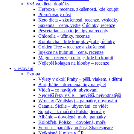
Výživa, dieta, doplňky
Herboxa – recenze, zkušenosti, kde koupit
Přerušovaný půst
Keto dieta – zkušenosti, recenze, výsledky
Saxenda – cena, vedlejší účinky, recenze
Pescetarián – co to je, tipy na recepty
Chlorella – účinky, recenze
Kombucha – kde koupit, výroba, účinky
Golden Tree – recenze a zkušenosti
Injekce na hubnutí – cena, recenze
Magu – recenze, co to je, kde ho koupit
Nejlepší kolagen na klouby – recenze
Cestování
Evropa
Výlety v okolí Prahy – pěší, vlakem, s dětmi
Bari, Itálie – dovolená, tipy na výlet
Vídeň – co navštívit, ubytování
Nejdelší řeky v ČR – největší, nejvodnatější
Wroclav (Vratislav) – památky, ubytování
Catania, Sicílie – ubytování, co vidět
Sopoty – k moři do Polska, termály
Albánie – dovolená, moře, památky
Kolobřeh, Polsko – dovolená, moře
Verona – památky, počasí, Shakespeare
Nejkrásnější místa v ČR