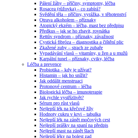
Pálení žáhy – příčiny, symptomy, léčba
Rosacea (růžovka) – co zabírá?
Svědění těla – příčiny, vyrážka, v těhotenství
Otrava alkoholem – příznaky
Atopický ekzém – léčba, mast bez předpisu
Předkus – jak se ho zbavit, rovnátka
Rettův syndrom – příznaky, závažnost
Cystická fibróza – diagnostika a čištění plic
Zkažené zuby – strach ze zubaře
Vypadávání vlasů – vitamíny, u žen a u mužů
Karpální tunel – příznaky, cviky, léčba
Léčba a prevence
Probiotika – kdy je užívat?
Histamin – jak ho snížit?
Jak oddálit menstruaci
Protonové centrum – léčba
Biologická léčba – imunoterapie
Jak rychle vystřízlivět?
Sérum pro růst vlasů
Nejlepší lék na křečové žíly
Hodnoty cukru v krvi – tabulka
Nejlepší lék na zánět močových cest
Nejlepší prášky na spaní na předpis
Nejlepší mast na zánět šlach
Nejlepší léky na bolest zad