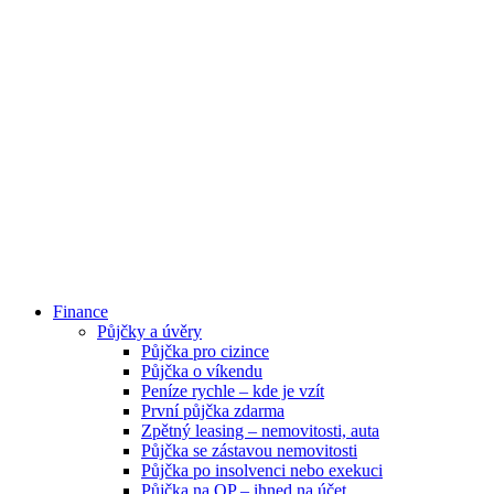
Finance
Půjčky a úvěry
Půjčka pro cizince
Půjčka o víkendu
Peníze rychle – kde je vzít
První půjčka zdarma
Zpětný leasing – nemovitosti, auta
Půjčka se zástavou nemovitosti
Půjčka po insolvenci nebo exekuci
Půjčka na OP – ihned na účet