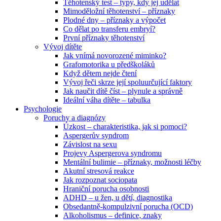
Těhotenský test – typy, kdy jej udělat
Mimoděložní těhotenství – příznaky
Plodné dny – příznaky a výpočet
Co dělat po transferu embryí?
První příznaky těhotenství
Vývoj dítěte
Jak vnímá novorozené miminko?
Grafomotorika u předškoláků
Když dětem nejde čtení
Vývoj řeči skrze její spoluurčující faktory
Jak naučit dítě číst – plynule a správně
Ideální váha dítěte – tabulka
Psychologie
Poruchy a diagnózy
Úzkost – charakteristika, jak si pomoci?
Aspergerův syndrom
Závislost na sexu
Projevy Aspergerova syndromu
Mentální bulimie – příznaky, možnosti léčby
Akutní stresová reakce
Jak rozpoznat sociopata
Hraniční porucha osobnosti
ADHD – u žen, u dětí, diagnostika
Obsedantně-kompulzivní porucha (OCD)
Alkoholismus – definice, znaky