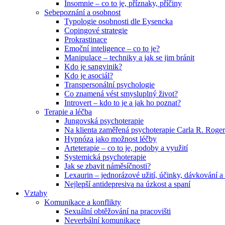
Insomnie – co to je, příznaky, příčiny
Sebepoznání a osobnost
Typologie osobnosti dle Eysencka
Copingové strategie
Prokrastinace
Emoční inteligence – co to je?
Manipulace – techniky a jak se jim bránit
Kdo je sangvinik?
Kdo je asociál?
Transpersonální psychologie
Co znamená vést smysluplný život?
Introvert – kdo to je a jak ho poznat?
Terapie a léčba
Jungovská psychoterapie
Na klienta zaměřená psychoterapie Carla R. Roger
Hypnóza jako možnost léčby
Arteterapie – co to je, podoby a využití
Systemická psychoterapie
Jak se zbavit náměsíčnosti?
Lexaurin – jednorázové užití, účinky, dávkování a 
Nejlepší antidepresiva na úzkost a spaní
Vztahy
Komunikace a konflikty
Sexuální obtěžování na pracovišti
Neverbální komunikace