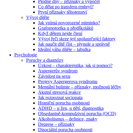
Plodné dny – příznaky a výpočet
Co dělat po transferu embryí?
První příznaky těhotenství
Vývoj dítěte
Jak vnímá novorozené miminko?
Grafomotorika u předškoláků
Když dětem nejde čtení
Vývoj řeči skrze její spoluurčující faktory
Jak naučit dítě číst – plynule a správně
Ideální váha dítěte – tabulka
Psychologie
Poruchy a diagnózy
Úzkost – charakteristika, jak si pomoci?
Aspergerův syndrom
Závislost na sexu
Projevy Aspergerova syndromu
Mentální bulimie – příznaky, možnosti léčby
Akutní stresová reakce
Jak rozpoznat sociopata
Hraniční porucha osobnosti
ADHD – u žen, u dětí, diagnostika
Obsedantně-kompulzivní porucha (OCD)
Alkoholismus – definice, znaky
Deprese – příznaky
Disociální porucha osobnosti