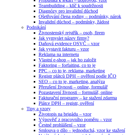
Propustka k lékaři – doprovod, vzor
Teambuilding – klíč k soudržnosti
Diagnózy pro invalidní důchod
Ošetřování člena rodiny – podmínky, nárok
Invalidní důchod – podmínky, žádost
Podnikání
Živnostenský rejstřík – osob, firem
Jak vymyslet název firmy?
Daňová evidence OSVČ – vzor
Jak vystavit fakturu – vzor
Reklama na internetu
Vlastní e-shop – jak ho založit
Faktoring – forfaiting, co to je
PPC – co to je, reklama, marketing
Registr plátců DPH – ověření podle IČO
SEO – co to je, marketing, analýza
Přerušení živnosti – online, formulář
Pozastavení živnosti – formulář, online
Fakturační programy – ke stažení zdarma
Plátce DPH – registr, ověření
Tipy a vzory
Životopis na brigádu – vzor
Výpověď z pracovního poměru – vzor
Čestné prohlášení – vzor
Smlouva o dílo – jednoduchá, vzor ke stažení