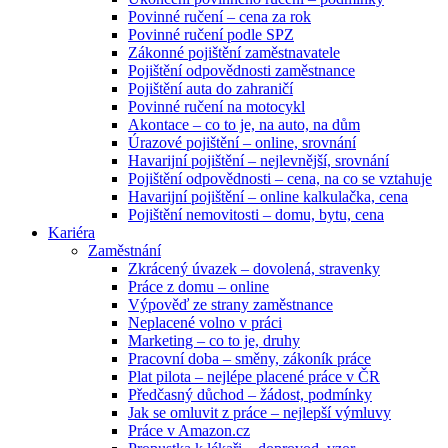
Povinné ručení – cena za rok
Povinné ručení podle SPZ
Zákonné pojištění zaměstnavatele
Pojištění odpovědnosti zaměstnance
Pojištění auta do zahraničí
Povinné ručení na motocykl
Akontace – co to je, na auto, na dům
Úrazové pojištění – online, srovnání
Havarijní pojištění – nejlevnější, srovnání
Pojištění odpovědnosti – cena, na co se vztahuje
Havarijní pojištění – online kalkulačka, cena
Pojištění nemovitosti – domu, bytu, cena
Kariéra
Zaměstnání
Zkrácený úvazek – dovolená, stravenky
Práce z domu – online
Výpověď ze strany zaměstnance
Neplacené volno v práci
Marketing – co to je, druhy
Pracovní doba – směny, zákoník práce
Plat pilota – nejlépe placené práce v ČR
Předčasný důchod – žádost, podmínky
Jak se omluvit z práce – nejlepší výmluvy
Práce v Amazon.cz