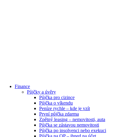
Finance
Půjčky a úvěry
Půjčka pro cizince
Půjčka o víkendu
Peníze rychle – kde je vzít
První půjčka zdarma
Zpětný leasing – nemovitosti, auta
Půjčka se zástavou nemovitosti
Půjčka po insolvenci nebo exekuci
Půjčka na OP – ihned na účet