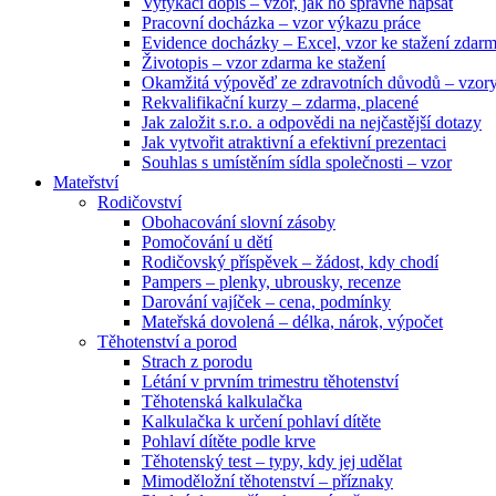
Vytýkací dopis – vzor, jak ho správně napsat
Pracovní docházka – vzor výkazu práce
Evidence docházky – Excel, vzor ke stažení zdar
Životopis – vzor zdarma ke stažení
Okamžitá výpověď ze zdravotních důvodů – vzor
Rekvalifikační kurzy – zdarma, placené
Jak založit s.r.o. a odpovědi na nejčastější dotazy
Jak vytvořit atraktivní a efektivní prezentaci
Souhlas s umístěním sídla společnosti – vzor
Mateřství
Rodičovství
Obohacování slovní zásoby
Pomočování u dětí
Rodičovský příspěvek – žádost, kdy chodí
Pampers – plenky, ubrousky, recenze
Darování vajíček – cena, podmínky
Mateřská dovolená – délka, nárok, výpočet
Těhotenství a porod
Strach z porodu
Létání v prvním trimestru těhotenství
Těhotenská kalkulačka
Kalkulačka k určení pohlaví dítěte
Pohlaví dítěte podle krve
Těhotenský test – typy, kdy jej udělat
Mimoděložní těhotenství – příznaky