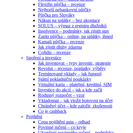
Flexifin půjčka – recenze
Nejhorší nebankovní půjčky
Půjčka pro Slováky
Nákup na splátky – bez akontace
SOLUS – výmaz z registru dlužníků
Insolvence – podmínky, jak zjistit stav
Zaplo půjčka – online, na splátky, ihned
Kamali půjčka – recenze
Jak zjistit dluhy zdarma
Cofidis – recenze
Spoření a investice
Jak investovat – typy investic, strategie
Revolut – recenze, poplatky, výběry
Termínované vklady – jak fungují
Státní pokladniční poukázky
Virtuální karta – platební, kreditní, SIM
Investice do akcií – jak a kde začít
Rodinný rozpočet – vzor
Vkladomat – jak vložit hotovost na účet
Chráněný účet – kde založit, zkušenosti
Co je cashback
Pojištění
Cena pojištění auta – odhad
Povinné ručení – co kryje
Ukončení povinného ručení – podmínky