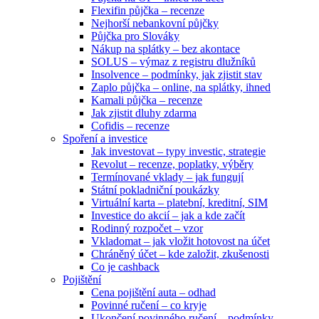
Flexifin půjčka – recenze
Nejhorší nebankovní půjčky
Půjčka pro Slováky
Nákup na splátky – bez akontace
SOLUS – výmaz z registru dlužníků
Insolvence – podmínky, jak zjistit stav
Zaplo půjčka – online, na splátky, ihned
Kamali půjčka – recenze
Jak zjistit dluhy zdarma
Cofidis – recenze
Spoření a investice
Jak investovat – typy investic, strategie
Revolut – recenze, poplatky, výběry
Termínované vklady – jak fungují
Státní pokladniční poukázky
Virtuální karta – platební, kreditní, SIM
Investice do akcií – jak a kde začít
Rodinný rozpočet – vzor
Vkladomat – jak vložit hotovost na účet
Chráněný účet – kde založit, zkušenosti
Co je cashback
Pojištění
Cena pojištění auta – odhad
Povinné ručení – co kryje
Ukončení povinného ručení – podmínky