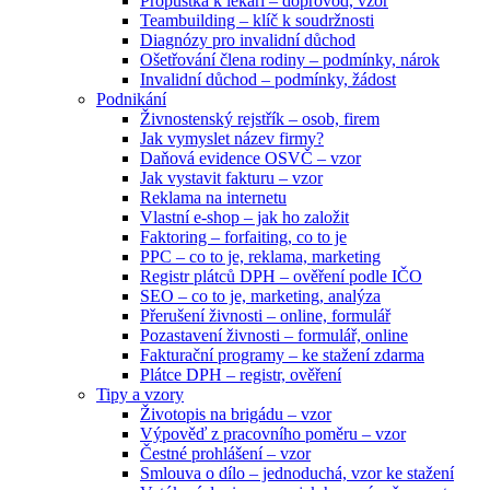
Propustka k lékaři – doprovod, vzor
Teambuilding – klíč k soudržnosti
Diagnózy pro invalidní důchod
Ošetřování člena rodiny – podmínky, nárok
Invalidní důchod – podmínky, žádost
Podnikání
Živnostenský rejstřík – osob, firem
Jak vymyslet název firmy?
Daňová evidence OSVČ – vzor
Jak vystavit fakturu – vzor
Reklama na internetu
Vlastní e-shop – jak ho založit
Faktoring – forfaiting, co to je
PPC – co to je, reklama, marketing
Registr plátců DPH – ověření podle IČO
SEO – co to je, marketing, analýza
Přerušení živnosti – online, formulář
Pozastavení živnosti – formulář, online
Fakturační programy – ke stažení zdarma
Plátce DPH – registr, ověření
Tipy a vzory
Životopis na brigádu – vzor
Výpověď z pracovního poměru – vzor
Čestné prohlášení – vzor
Smlouva o dílo – jednoduchá, vzor ke stažení