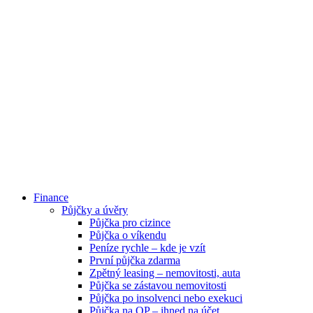
Finance
Půjčky a úvěry
Půjčka pro cizince
Půjčka o víkendu
Peníze rychle – kde je vzít
První půjčka zdarma
Zpětný leasing – nemovitosti, auta
Půjčka se zástavou nemovitosti
Půjčka po insolvenci nebo exekuci
Půjčka na OP – ihned na účet