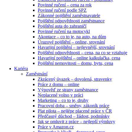
Povinné ručení – cena za rok
Povinné ručení podle SPZ
Zákonné pojištění zaměstnavatele
Pojištění odpovědnosti zaměstnance
Pojištění auta do zahraničí
Povinné ručení na motocykl
Akontace – co to je, na auto, na dům
Úrazové pojištění – online, srovnání
Havarijní pojištění – nejlevnější, srovnání
Pojištění odpovědnosti – cena, na co se vztahuje
Havarijní pojištění – online kalkulačka, cena
Pojištění nemovitosti – domu, bytu, cena
Kariéra
Zaměstnání
Zkrácený úvazek – dovolená, stravenky
Práce z domu – online
Výpověď ze strany zaměstnance
Neplacené volno v práci
Marketing – co to je, druhy
Pracovní doba – směny, zákoník práce
Plat pilota – nejlépe placené práce v ČR
Předčasný důchod – žádost, podmínky
Jak se omluvit z práce – nejlepší výmluvy
Práce v Amazon.cz