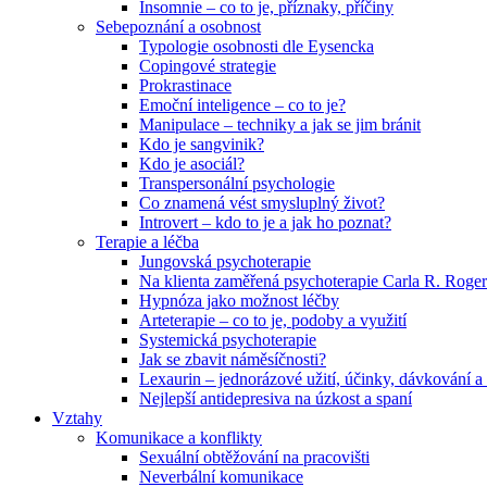
Insomnie – co to je, příznaky, příčiny
Sebepoznání a osobnost
Typologie osobnosti dle Eysencka
Copingové strategie
Prokrastinace
Emoční inteligence – co to je?
Manipulace – techniky a jak se jim bránit
Kdo je sangvinik?
Kdo je asociál?
Transpersonální psychologie
Co znamená vést smysluplný život?
Introvert – kdo to je a jak ho poznat?
Terapie a léčba
Jungovská psychoterapie
Na klienta zaměřená psychoterapie Carla R. Roger
Hypnóza jako možnost léčby
Arteterapie – co to je, podoby a využití
Systemická psychoterapie
Jak se zbavit náměsíčnosti?
Lexaurin – jednorázové užití, účinky, dávkování a 
Nejlepší antidepresiva na úzkost a spaní
Vztahy
Komunikace a konflikty
Sexuální obtěžování na pracovišti
Neverbální komunikace