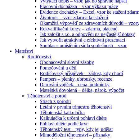
Vytýkací dopis – vzor, jak ho správně napsat
Pracovní docházka – vzor výkazu práce
Evidence docházky – Excel, vzor ke stažení zdar
Životopis – vzor zdarma ke stažení
Okamžitá výpověď ze zdravotních důvodů – vzor
Rekvalifikační kurzy – zdarma, placené
Jak založit s.r.o. a odpovědi na nejčastější dotazy
Jak vytvořit atraktivní a efektivní prezentaci
Souhlas s umístěním sídla společnosti – vzor
Mateřství
Rodičovství
Obohacování slovní zásoby
Pomočování u dětí
Rodičovský příspěvek – žádost, kdy chodí
Pampers – plenky, ubrousky, recenze
Darování vajíček – cena, podmínky
Mateřská dovolená – délka, nárok, výpočet
Těhotenství a porod
Strach z porodu
Létání v prvním trimestru těhotenství
Těhotenská kalkulačka
Kalkulačka k určení pohlaví dítěte
Pohlaví dítěte podle krve
Těhotenský test – typy, kdy jej udělat
Mimoděložní těhotenství – příznaky