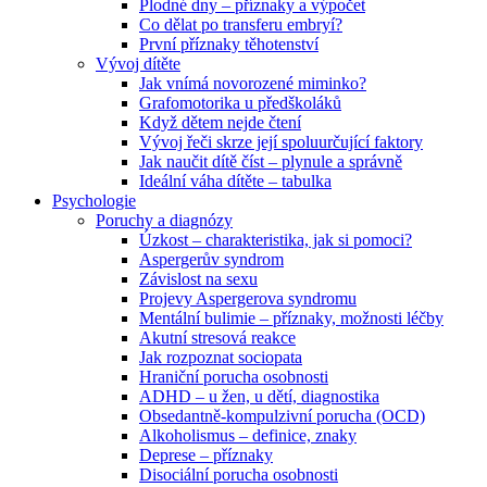
Plodné dny – příznaky a výpočet
Co dělat po transferu embryí?
První příznaky těhotenství
Vývoj dítěte
Jak vnímá novorozené miminko?
Grafomotorika u předškoláků
Když dětem nejde čtení
Vývoj řeči skrze její spoluurčující faktory
Jak naučit dítě číst – plynule a správně
Ideální váha dítěte – tabulka
Psychologie
Poruchy a diagnózy
Úzkost – charakteristika, jak si pomoci?
Aspergerův syndrom
Závislost na sexu
Projevy Aspergerova syndromu
Mentální bulimie – příznaky, možnosti léčby
Akutní stresová reakce
Jak rozpoznat sociopata
Hraniční porucha osobnosti
ADHD – u žen, u dětí, diagnostika
Obsedantně-kompulzivní porucha (OCD)
Alkoholismus – definice, znaky
Deprese – příznaky
Disociální porucha osobnosti