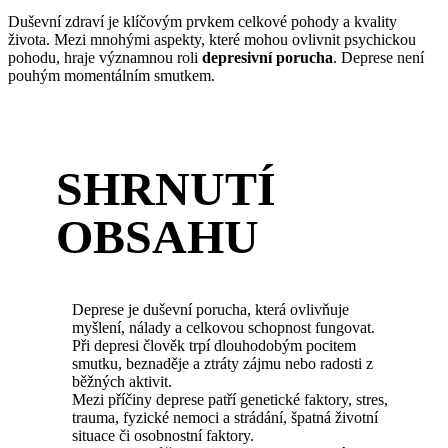
Duševní zdraví je klíčovým prvkem celkové pohody a kvality
života. Mezi mnohými aspekty, které mohou ovlivnit psychickou
pohodu, hraje významnou roli
depresivní porucha
. Deprese není
pouhým momentálním smutkem.
SHRNUTÍ
OBSAHU
Deprese je duševní porucha, která ovlivňuje
myšlení, nálady a celkovou schopnost fungovat.
Při depresi člověk trpí dlouhodobým pocitem
smutku, beznaděje a ztráty zájmu nebo radosti z
běžných aktivit.
Mezi příčiny deprese patří genetické faktory, stres,
trauma, fyzické nemoci a strádání, špatná životní
situace či osobnostní faktory.