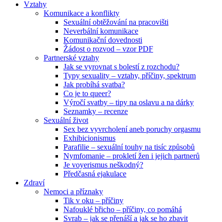
Vztahy
Komunikace a konflikty
Sexuální obtěžování na pracovišti
Neverbální komunikace
Komunikační dovednosti
Žádost o rozvod – vzor PDF
Partnerské vztahy
Jak se vyrovnat s bolestí z rozchodu?
Typy sexuality – vztahy, příčiny, spektrum
Jak probíhá svatba?
Co je to queer?
Výročí svatby – tipy na oslavu a na dárky
Seznamky – recenze
Sexuální život
Sex bez vyvrcholení aneb poruchy orgasmu
Exhibicionismus
Parafilie – sexuální touhy na tisíc způsobů
Nymfomanie – prokletí žen i jejich partnerů
Je voyerismus neškodný?
Předčasná ejakulace
Zdraví
Nemoci a příznaky
Tik v oku – příčiny
Nafouklé břicho – příčiny, co pomáhá
Svrab – jak se přenáší a jak se ho zbavit