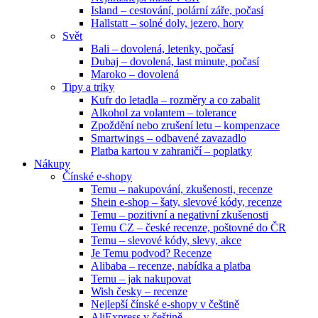
Island – cestování, polární záře, počasí
Hallstatt – solné doly, jezero, hory
Svět
Bali – dovolená, letenky, počasí
Dubaj – dovolená, last minute, počasí
Maroko – dovolená
Tipy a triky
Kufr do letadla – rozměry a co zabalit
Alkohol za volantem – tolerance
Zpoždění nebo zrušení letu – kompenzace
Smartwings – odbavené zavazadlo
Platba kartou v zahraničí – poplatky
Nákupy
Čínské e-shopy
Temu – nakupování, zkušenosti, recenze
Shein e-shop – šaty, slevové kódy, recenze
Temu – pozitivní a negativní zkušenosti
Temu CZ – české recenze, poštovné do ČR
Temu – slevové kódy, slevy, akce
Je Temu podvod? Recenze
Alibaba – recenze, nabídka a platba
Temu – jak nakupovat
Wish česky – recenze
Nejlepší čínské e-shopy v češtině
AliExpress v češtině