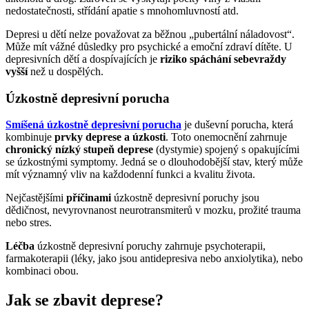
nedostatečnosti, střídání apatie s mnohomluvností atd.
Depresi u dětí nelze považovat za běžnou „pubertální náladovost“.
Může mít vážné důsledky pro psychické a emoční zdraví dítěte. U
depresivních dětí a dospívajících je
riziko spáchání sebevraždy
vyšší
než u dospělých.
Úzkostně depresivní porucha
Smíšená úzkostně depresivní porucha
je duševní porucha, která
kombinuje
prvky deprese a úzkosti
. Toto onemocnění zahrnuje
chronický nízký stupeň deprese
(dystymie) spojený s opakujícími
se úzkostnými symptomy. Jedná se o dlouhodobější stav, který může
mít významný vliv na každodenní funkci a kvalitu života.
Nejčastějšími
příčinami
úzkostně depresivní poruchy jsou
dědičnost, nevyrovnanost neurotransmiterů v mozku, prožité trauma
nebo stres.
Léčba
úzkostně depresivní poruchy zahrnuje psychoterapii,
farmakoterapii (léky, jako jsou antidepresiva nebo anxiolytika), nebo
kombinaci obou.
Jak se zbavit deprese?