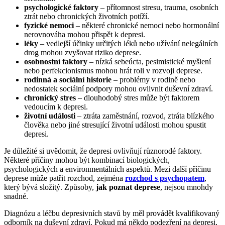
psychologické faktory
– přítomnost stresu, trauma, osobních
ztrát nebo chronických životních potíží.
fyzické nemoci
– některé chronické nemoci nebo hormonální
nerovnováha mohou přispět k depresi.
léky
– vedlejší účinky určitých léků nebo užívání nelegálních
drog mohou zvyšovat riziko deprese.
osobnostní faktory
– nízká sebeúcta, pesimistické myšlení
nebo perfekcionismus mohou hrát roli v rozvoji deprese.
rodinná a sociální historie
– problémy v rodině nebo
nedostatek sociální podpory mohou ovlivnit duševní zdraví.
chronický stres
– dlouhodobý stres může být faktorem
vedoucím k depresi.
životní události
– ztráta zaměstnání, rozvod, ztráta blízkého
člověka nebo jiné stresující životní události mohou spustit
depresi.
Je důležité si uvědomit, že depresi ovlivňují různorodé faktory.
Některé příčiny mohou být kombinací biologických,
psychologických a environmentálních aspektů. Mezi další příčinu
deprese může patřit rozchod, zejména
rozchod s psychopatem
,
který bývá složitý. Způsoby,
jak poznat deprese
, nejsou mnohdy
snadné.
Diagnózu a léčbu depresivních stavů by měl provádět kvalifikovaný
odborník na duševní zdraví. Pokud má někdo podezření na depresi,