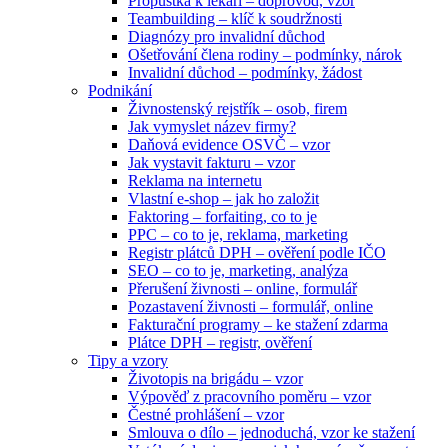
Propustka k lékaři – doprovod, vzor
Teambuilding – klíč k soudržnosti
Diagnózy pro invalidní důchod
Ošetřování člena rodiny – podmínky, nárok
Invalidní důchod – podmínky, žádost
Podnikání
Živnostenský rejstřík – osob, firem
Jak vymyslet název firmy?
Daňová evidence OSVČ – vzor
Jak vystavit fakturu – vzor
Reklama na internetu
Vlastní e-shop – jak ho založit
Faktoring – forfaiting, co to je
PPC – co to je, reklama, marketing
Registr plátců DPH – ověření podle IČO
SEO – co to je, marketing, analýza
Přerušení živnosti – online, formulář
Pozastavení živnosti – formulář, online
Fakturační programy – ke stažení zdarma
Plátce DPH – registr, ověření
Tipy a vzory
Životopis na brigádu – vzor
Výpověď z pracovního poměru – vzor
Čestné prohlášení – vzor
Smlouva o dílo – jednoduchá, vzor ke stažení