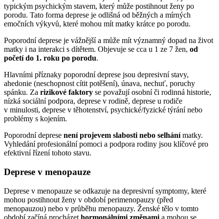
typickým psychickým stavem, který může postihnout ženy po
porodu. Tato forma deprese je odlišná od běžných a mírných
emočních výkyvů, které mohou mít matky krátce po porodu.
Poporodní deprese je vážnější a může mít významný dopad na život
matky i na interakci s dítětem. Objevuje se cca u 1 ze 7 žen,
od
početí do 1. roku po porodu
.
Hlavními příznaky poporodní deprese jsou depresivní stavy,
ahedonie (neschopnost cítit potěšení), únava, nechuť, poruchy
spánku. Za
rizikové faktory
se považují osobní či rodinná historie,
nízká sociální podpora, deprese v rodině, deprese u rodiče
v minulosti, deprese v těhotenství, psychické/fyzické týrání nebo
problémy s kojením.
Poporodní deprese
není projevem slabosti nebo selhání
matky.
Vyhledání profesionální pomoci a podpora rodiny jsou klíčové pro
efektivní řízení tohoto stavu.
Deprese v menopauze
Deprese v menopauze se odkazuje na depresivní symptomy, které
mohou postihnout ženy v období perimenopauzy (před
menopauzou) nebo v průběhu menopauzy. Ženské tělo v tomto
období začíná procházet
hormonálními změnami
a mohou se