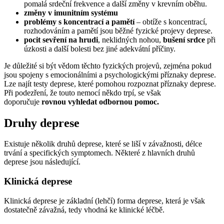
pomalá srdeční frekvence a další změny v krevním oběhu.
změny v imunitním systému
problémy s koncentrací a pamětí
– obtíže s koncentrací,
rozhodováním a pamětí jsou běžné fyzické projevy deprese.
pocit sevření na hrudi
, neklidných nohou,
bušení srdce
při
úzkosti a další bolesti bez jiné adekvátní příčiny.
Je důležité si být vědom těchto fyzických projevů, zejména pokud
jsou spojeny s emocionálními a psychologickými příznaky deprese.
Lze najít testy deprese, které pomohou rozpoznat příznaky deprese.
Při podezření, že touto nemocí někdo trpí, se však
doporučuje
rovnou vyhledat odbornou pomoc.
Druhy deprese
Existuje několik druhů deprese, které se liší v závažnosti, délce
trvání a specifických symptomech. Některé z hlavních druhů
deprese jsou následující.
Klinická deprese
Klinická deprese je základní (lehčí) forma deprese, která je však
dostatečně závažná, tedy vhodná ke klinické léčbě.