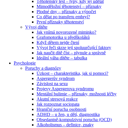
Těhotenský test – typy, kdy jej udělat
Mimoděložní těhotenství – příznaky
Plodné dny – příznaky a výpočet
Co dělat po transferu embryí?
První příznaky těhotenství
Vývoj dítěte
Jak vnímá novorozené miminko?
Grafomotorika u předškoláků
Když dětem nejde čtení
Vývoj řeči skrze její spoluurčující faktory
Jak naučit dítě číst – plynule a správně
Ideální váha dítěte – tabulka
Psychologie
Poruchy a diagnózy
Úzkost – charakteristika, jak si pomoci?
Aspergerův syndrom
Závislost na sexu
Projevy Aspergerova syndromu
Mentální bulimie – příznaky, možnosti léčby
Akutní stresová reakce
Jak rozpoznat sociopata
Hraniční porucha osobnosti
ADHD – u žen, u dětí, diagnostika
Obsedantně-kompulzivní porucha (OCD)
Alkoholismus – definice, znaky