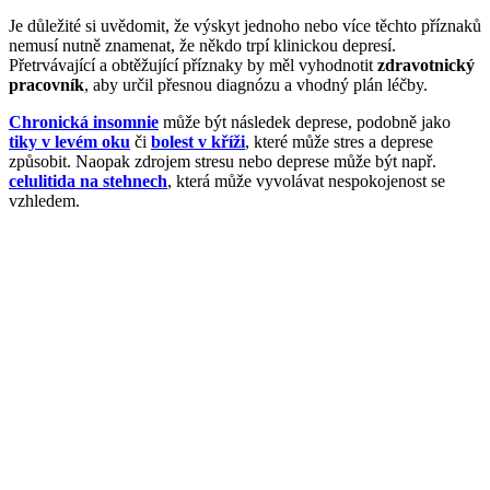
Je důležité si uvědomit, že výskyt jednoho nebo více těchto příznaků
nemusí nutně znamenat, že někdo trpí klinickou depresí.
Přetrvávající a obtěžující příznaky by měl vyhodnotit
zdravotnický
pracovník
, aby určil přesnou diagnózu a vhodný plán léčby.
Chronická insomnie
může být následek deprese, podobně jako
tiky v levém oku
či
bolest v kříži
, které může stres a deprese
způsobit. Naopak zdrojem stresu nebo deprese může být např.
celulitida na stehnech
, která může vyvolávat nespokojenost se
vzhledem.