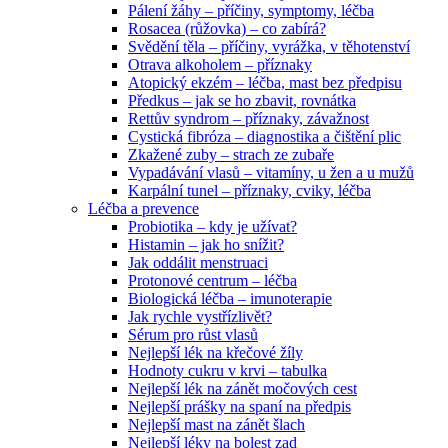
Pálení žáhy – příčiny, symptomy, léčba
Rosacea (růžovka) – co zabírá?
Svědění těla – příčiny, vyrážka, v těhotenství
Otrava alkoholem – příznaky
Atopický ekzém – léčba, mast bez předpisu
Předkus – jak se ho zbavit, rovnátka
Rettův syndrom – příznaky, závažnost
Cystická fibróza – diagnostika a čištění plic
Zkažené zuby – strach ze zubaře
Vypadávání vlasů – vitamíny, u žen a u mužů
Karpální tunel – příznaky, cviky, léčba
Léčba a prevence
Probiotika – kdy je užívat?
Histamin – jak ho snížit?
Jak oddálit menstruaci
Protonové centrum – léčba
Biologická léčba – imunoterapie
Jak rychle vystřízlivět?
Sérum pro růst vlasů
Nejlepší lék na křečové žíly
Hodnoty cukru v krvi – tabulka
Nejlepší lék na zánět močových cest
Nejlepší prášky na spaní na předpis
Nejlepší mast na zánět šlach
Nejlepší léky na bolest zad