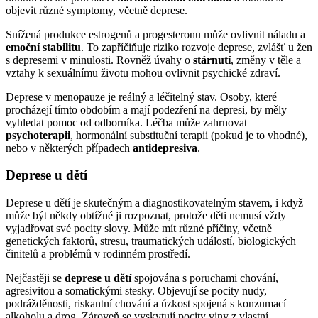
objevit různé symptomy, včetně deprese.
Snížená produkce estrogenů a progesteronu může ovlivnit náladu a
emoční stabilitu
. To zapříčiňuje riziko rozvoje deprese, zvlášť u žen
s depresemi v minulosti. Rovněž úvahy o
stárnutí
, změny v těle a
vztahy k sexuálnímu životu mohou ovlivnit psychické zdraví.
Deprese v menopauze je reálný a léčitelný stav. Osoby, které
procházejí tímto obdobím a mají podezření na depresi, by měly
vyhledat pomoc od odborníka. Léčba může zahrnovat
psychoterapii
, hormonální substituční terapii (pokud je to vhodné),
nebo v některých případech
antidepresiva
.
Deprese u dětí
Deprese u dětí je skutečným a diagnostikovatelným stavem, i když
může být někdy obtížné ji rozpoznat, protože děti nemusí vždy
vyjadřovat své pocity slovy. Může mít různé příčiny, včetně
genetických faktorů, stresu, traumatických událostí, biologických
činitelů a problémů v rodinném prostředí.
Nejčastěji se
deprese u dětí
spojována s poruchami chování,
agresivitou a somatickými stesky. Objevují se pocity nudy,
podrážděnosti, riskantní chování a úzkost spojená s konzumací
alkoholu a drog. Zároveň se vyskytují pocity viny z vlastní