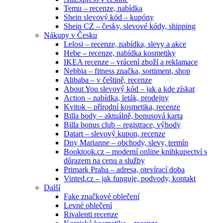
Temu – recenze, nabídka
Shein slevový kód – kupóny
Shein CZ – česky, slevové kódy, shipping
Nákupy v Česku
Lelosi – recenze, nabídka, slevy a akce
Hebe – recenze, nabídka kosmetiky
IKEA recenze – vrácení zboží a reklamace
Nebbia – fitness značka, sortiment, shop
Alibaba – v češtině, recenze
About You slevový kód – jak a kde získat
Action – nabídka, leták, prodejny
Kvitok – přírodní kosmetika, recenze
Billa body – aktuálně, bonusová karta
Billa bonus club – registrace, výhody
Datart – slevový kupon, recenze
Dny Marianne – obchody, slevy, termín
Booktook.cz – moderní online knihkupectví s
důrazem na cenu a služby
Primark Praha – adresa, otevírací doba
Vinted.cz – jak funguje, podvody, kontakt
Další
Fake značkové oblečení
Levné oblečení
Rivalenti recenze