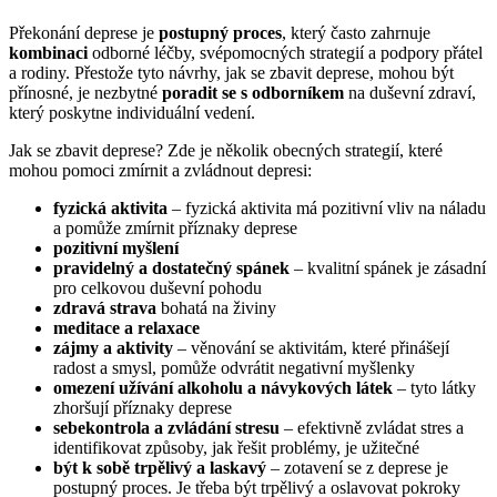
Překonání deprese je
postupný proces
, který často zahrnuje
kombinaci
odborné léčby, svépomocných strategií a podpory přátel
a rodiny. Přestože tyto návrhy, jak se zbavit deprese, mohou být
přínosné, je nezbytné
poradit se s odborníkem
na duševní zdraví,
který poskytne individuální vedení.
Jak se zbavit deprese? Zde je několik obecných strategií, které
mohou pomoci zmírnit a zvládnout depresi:
fyzická aktivita
– fyzická aktivita má pozitivní vliv na náladu
a pomůže zmírnit příznaky deprese
pozitivní myšlení
pravidelný a dostatečný spánek
– kvalitní spánek je zásadní
pro celkovou duševní pohodu
zdravá strava
bohatá na živiny
meditace a relaxace
zájmy a aktivity
– věnování se aktivitám, které přinášejí
radost a smysl, pomůže odvrátit negativní myšlenky
omezení užívání alkoholu a návykových látek
– tyto látky
zhoršují příznaky deprese
sebekontrola a zvládání stresu
– efektivně zvládat stres a
identifikovat způsoby, jak řešit problémy, je užitečné
být k sobě trpělivý a laskavý
– zotavení se z deprese je
postupný proces. Je třeba být trpělivý a oslavovat pokroky