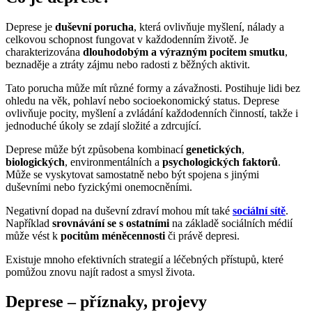
Deprese je
duševní porucha
, která ovlivňuje myšlení, nálady a
celkovou schopnost fungovat v každodenním životě. Je
charakterizována
dlouhodobým a výrazným pocitem smutku
,
beznaděje a ztráty zájmu nebo radosti z běžných aktivit.
Tato porucha může mít různé formy a závažnosti. Postihuje lidi bez
ohledu na věk, pohlaví nebo socioekonomický status. Deprese
ovlivňuje pocity, myšlení a zvládání každodenních činností, takže i
jednoduché úkoly se zdají složité a zdrcující.
Deprese může být způsobena kombinací
genetických
,
biologických
, environmentálních a
psychologických faktorů
.
Může se vyskytovat samostatně nebo být spojena s jinými
duševními nebo fyzickými onemocněními.
Negativní dopad na duševní zdraví mohou mít také
sociální sítě
.
Například
srovnávání se s ostatními
na základě sociálních médií
může vést k
pocitům méněcennosti
či právě depresi.
Existuje mnoho efektivních strategií a léčebných přístupů, které
pomůžou znovu najít radost a smysl života.
Deprese – příznaky, projevy