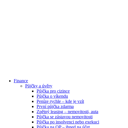
Finance
Půjčky a úvěry
Půjčka pro cizince
Půjčka o víkendu
Peníze rychle – kde je vzít
První půjčka zdarma
Zpětný leasing – nemovitosti, auta
Půjčka se zástavou nemovitosti
Půjčka po insolvenci nebo exekuci
Půjčka na OP – ihned na účet