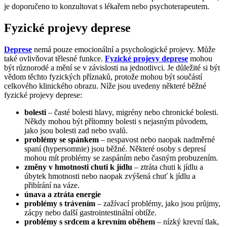
je doporučeno to konzultovat s lékařem nebo psychoterapeutem.
Fyzické projevy deprese
Deprese
nemá pouze emocionální a psychologické projevy. Může
také ovlivňovat tělesné funkce.
Fyzické projevy deprese
mohou
být různorodé a mění se v závislosti na jednotlivci. Je důležité si být
vědom těchto fyzických příznaků, protože mohou být součástí
celkového klinického obrazu. Níže jsou uvedeny některé běžné
fyzické projevy deprese:
bolesti
– časté bolesti hlavy, migrény nebo chronické bolesti.
Někdy mohou být přítomny bolesti s nejasným původem,
jako jsou bolesti zad nebo svalů.
problémy se spánkem
– nespavost nebo naopak nadměrné
spaní (hypersomnie) jsou běžné. Některé osoby s depresí
mohou mít problémy se zaspáním nebo časným probuzením.
změny v hmotnosti chuti k jídlu
– ztráta chuti k jídlu a
úbytek hmotnosti nebo naopak zvýšená chuť k jídlu a
přibírání na váze.
únava a ztráta energie
problémy s trávením
– zažívací problémy, jako jsou průjmy,
zácpy nebo další gastrointestinální obtíže.
problémy s srdcem a krevním oběhem
– nízký krevní tlak,