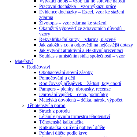
Vytýkací dopis – vzor, jak ho správně napsat
Pracovní docházka – vzor výkazu práce
Evidence docházky – Excel, vzor ke stažení
zdarma
Životopis – vzor zdarma ke stažení
Okamžitá výpověď ze zdravotních důvodů –
vzory
Rekvalifikační kurzy – zdarma, placené
Jak založit s.r.o. a odpovědi na nejčastější dotazy
Jak vytvořit atraktivní a efektivní prezentaci
Souhlas s umístěním sídla společnosti – vzor
Mateřství
Rodičovství
Obohacování slovní zásoby
Pomočování u dětí
Rodičovský příspěvek – žádost, kdy chodí
Pampers – plenky, ubrousky, recenze
Darování vajíček – cena, podmínky
Mateřská dovolená – délka, nárok, výpočet
Těhotenství a porod
Strach z porodu
Létání v prvním trimestru těhotenství
Těhotenská kalkulačka
Kalkulačka k určení pohlaví dítěte
Pohlaví dítěte podle krve