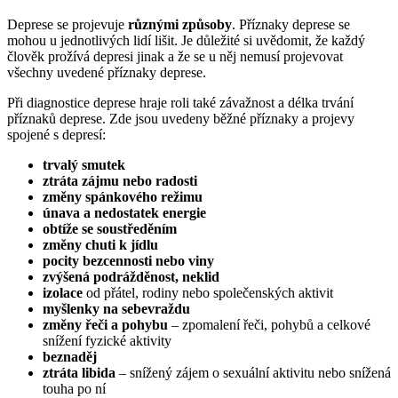
Deprese se projevuje
různými způsoby
. Příznaky deprese se
mohou u jednotlivých lidí lišit. Je důležité si uvědomit, že každý
člověk prožívá depresi jinak a že se u něj nemusí projevovat
všechny uvedené příznaky deprese.
Při diagnostice deprese hraje roli také závažnost a délka trvání
příznaků deprese. Zde jsou uvedeny běžné příznaky a projevy
spojené s depresí:
trvalý smutek
ztráta zájmu nebo radosti
změny spánkového režimu
únava a nedostatek energie
obtíže se soustředěním
změny chuti k jídlu
pocity bezcennosti nebo viny
zvýšená podrážděnost, neklid
izolace
od přátel, rodiny nebo společenských aktivit
myšlenky na sebevraždu
změny řeči a pohybu
– zpomalení řeči, pohybů a celkové
snížení fyzické aktivity
beznaděj
ztráta libida
– snížený zájem o sexuální aktivitu nebo snížená
touha po ní