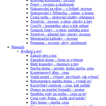
Korejská kosmetika – recenze
Fenzy – recenze a zkušenosti
Nakupování na eBay – v češtině, recenze
Nakupování v Německu – online, u hranic
Česká pošta – sledování zásilky, reklamace
Trendyol – recenze, e-shop, plavky a šaty
CeraVe – kosmetika, akce a kde sehnat
Amazon česky – e-shop, nabídka práce
Trendyol – dámské šaty, plavky, recenze
Menstruační kalhotky – recenze
Pranamat – recenze, slevy, zkušenosti
Magazín
Bydlení a styl
Žaluzie den a noc
Zateplení domu – čemu se vyhnout
Malé koupelny – inspirace a tipy
Stavba domu – projekt, hrubá stavba, cena
Kontejnerový dům – cena
Vodní postel – výhody, nevýhody, jak vybrat?
Rekonstrukce starého domu – vyplatí se?
Kuchyňský ostrůvek – cena, kde pořídit
Dotace na tepelné čerpadlo – postup
Spotřeba vody na osobu – cena za m³
Cena vody Praha – kolik stojí kubík?
Tiny house – stavba, cena