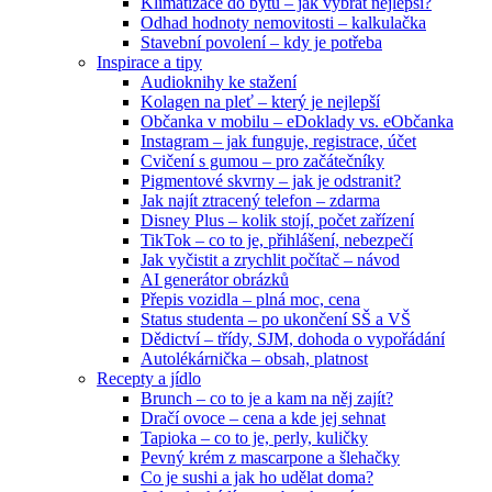
Klimatizace do bytu – jak vybrat nejlepší?
Odhad hodnoty nemovitosti – kalkulačka
Stavební povolení – kdy je potřeba
Inspirace a tipy
Audioknihy ke stažení
Kolagen na pleť – který je nejlepší
Občanka v mobilu – eDoklady vs. eObčanka
Instagram – jak funguje, registrace, účet
Cvičení s gumou – pro začátečníky
Pigmentové skvrny – jak je odstranit?
Jak najít ztracený telefon – zdarma
Disney Plus – kolik stojí, počet zařízení
TikTok – co to je, přihlášení, nebezpečí
Jak vyčistit a zrychlit počítač – návod
AI generátor obrázků
Přepis vozidla – plná moc, cena
Status studenta – po ukončení SŠ a VŠ
Dědictví – třídy, SJM, dohoda o vypořádání
Autolékárnička – obsah, platnost
Recepty a jídlo
Brunch – co to je a kam na něj zajít?
Dračí ovoce – cena a kde jej sehnat
Tapioka – co to je, perly, kuličky
Pevný krém z mascarpone a šlehačky
Co je sushi a jak ho udělat doma?