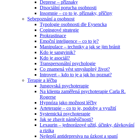
Deprese – příznaky
Disociální porucha osobnosti
Insomnie – co to je, příznaky, příčiny
Sebepoznání a osobnost
Typologie osobnosti dle Eysencka
Copingové strategie
Prokrastinace
Emoční inteligence – co to je?
Manipulace – techniky a jak se jim bránit
Kdo je sangvinik?
Kdo je asociál?
Transpersonální psychologie
Co znamená vést smysluplný život?
Introvert – kdo to je a jak ho poznat?
Terapie a léčba
Jungovská psychoterapie
Na klienta zaměřená psychoterapie Carla R.
Rogerse
Hypnóza jako možnost léčby
Arteterapie – co to je, podoby a využití
Systemická psychoterapie
Jak se zbavit náměsíčnosti?
Lexaurin – jednorázové užití, účinky, dávkování
a rizika
Nejlepší antidepresiva na úzkost a spaní