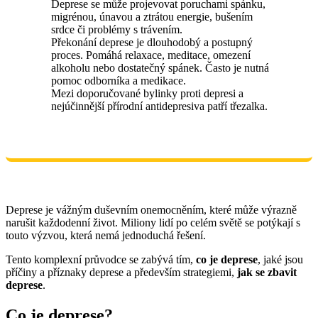
Deprese se může projevovat poruchami spánku,
migrénou, únavou a ztrátou energie, bušením
srdce či problémy s trávením.
Překonání deprese je dlouhodobý a postupný
proces. Pomáhá relaxace, meditace, omezení
alkoholu nebo dostatečný spánek. Často je nutná
pomoc odborníka a medikace.
Mezi doporučované bylinky proti depresi a
nejúčinnější přírodní antidepresiva patří třezalka.
Deprese je vážným duševním onemocněním, které může výrazně
narušit každodenní život. Miliony lidí po celém světě se potýkají s
touto výzvou, která nemá jednoduchá řešení.
Tento komplexní průvodce se zabývá tím,
co je deprese
, jaké jsou
příčiny a příznaky deprese a především strategiemi,
jak se zbavit
deprese
.
Co je deprese?