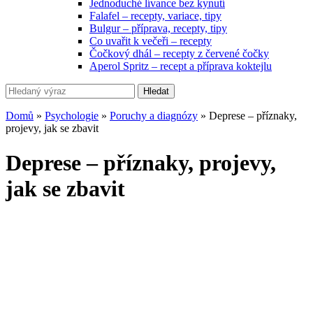
Jednoduché lívance bez kynutí
Falafel – recepty, variace, tipy
Bulgur – příprava, recepty, tipy
Co uvařit k večeři – recepty
Čočkový dhál – recepty z červené čočky
Aperol Spritz – recept a příprava koktejlu
Hledat
Domů
»
Psychologie
»
Poruchy a diagnózy
»
Deprese – příznaky,
projevy, jak se zbavit
Deprese – příznaky, projevy,
jak se zbavit