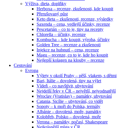
Výživa, dieta, doplňky
Herboxa – recenze, zkušenosti, kde koupit
Přerušovaný půst
Keto dieta – zkušenosti, recenze, výsledky
Saxenda – cena, vedlejší účinky, recenze
Pescetarián – co to je, tipy na recepty
Chlorella – účinky, recenze
Kombucha – kde koupit, výroba, účinky
Golden Tree – recenze a zkušenosti
Injekce na hubnutí – cena, recenze
Magu – recenze, co to je, kde ho koupit
Nejlepší kolagen na klouby – recenze
Cestování
Evropa
Výlety v okolí Prahy – pěší, vlakem, s dětmi
Bari, Itálie – dovolená, tipy na výlet
Vídeň – co navštívit, ubytování
Nejdelší řeky v ČR – největší, nejvodnatější
Wroclav (Vratislav) – památky, ubytování
Catania, Sicílie – ubytování, co vidět
Sopoty – k moři do Polska, termály
Albánie – dovolená, moře, památky
Kolobřeh, Polsko – dovolená, moře
Verona – památky, počasí, Shakespeare
Nejkrásnější místa v ČR