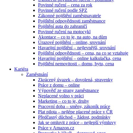
Povinné ručení – cena za rok
Povinné ručení podle SPZ
Zákonné pojištění zaměstnavatele
Pojištění odpovědnosti zaměstnance
Pojištění auta do zahraničí
Povinné ručení na motocykl
Akontace – co to je, na auto, na dům
Úrazové pojištění – online, srovnání
Havarijní pojištění – nejlevnější, srovnání
Pojištění odpovědnosti – cena, na co se vztahuje
Havarijní pojištění – online kalkulačka, cena
Pojištění nemovitosti – domu, bytu, cena
Kariéra
Zaměstnání
Zkrácený úvazek – dovolená, stravenky
Práce z domu – online
Výpověď ze strany zaměstnance
Neplacené volno v práci
Marketing – co to je, druhy
Pracovní doba – směny, zákoník práce
Plat pilota – nejlépe placené práce v ČR
Předčasný důchod – žádost, podmínky
Jak se omluvit z práce – nejlepší výmluvy
Práce v Amazon.cz