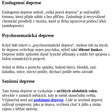
Endogenní deprese
Endogenní deprese neboli „velká pravá deprese“ je nejčastější
formou, která přijde náhle a bez příčiny. Způsobuje ji nevyvážené
chemické prostředí v mozku, které je třeba upravovat pomocí léků
(antidepresiv).
Psychosomatická deprese
Když lidé mluví o „psychosomatické depresi“, mohou mít na mysli,
že deprese ovlivňuje nejen psychiku, nýbrž také
tělesné funkce
.
Deprese může způsobit různé fyzické příznaky a může být spojena s
řadou somatických projevů.
Jedná se třeba o poruchy spánku, bolesti hlavy, kloubů, zad,
žaludku, srdce, trávicí potíže, dýchací potíže nebo závratě.
Sezónní deprese
Tato forma deprese se vyskytuje v
určitých obdobích roku
,
obvykle v zimních měsících, kdy je méně slunečního světla.
Výjimečná není ani
podzimní deprese
. Lidé se sezónní depresí
zažívají symptomy, jako je únava, zvýšená chuť k jídlu a ztráta
zájmu o běžné aktivity.