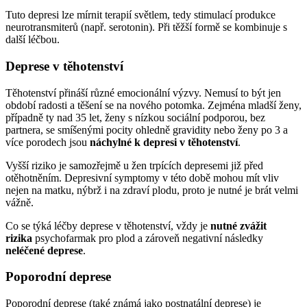
Tuto depresi lze mírnit terapií světlem, tedy stimulací produkce
neurotransmiterů (např. serotonin). Při těžší formě se kombinuje s
další léčbou.
Deprese v těhotenství
Těhotenství přináší různé emocionální výzvy. Nemusí to být jen
období radosti a těšení se na nového potomka. Zejména mladší ženy,
případně ty nad 35 let, ženy s nízkou sociální podporou, bez
partnera, se smíšenými pocity ohledně gravidity nebo ženy po 3 a
více porodech jsou
náchylné k depresi v těhotenství
.
Vyšší riziko je samozřejmě u žen trpících depresemi již před
otěhotněním. Depresivní symptomy v této době mohou mít vliv
nejen na matku, nýbrž i na zdraví plodu, proto je nutné je brát velmi
vážně.
Co se týká léčby deprese v těhotenství, vždy je
nutné zvážit
rizika
psychofarmak pro plod a zároveň negativní následky
neléčené deprese
.
Poporodní deprese
Poporodní deprese (také známá jako postnatální deprese) je