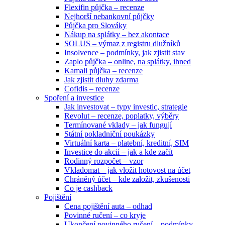
Flexifin půjčka – recenze
Nejhorší nebankovní půjčky
Půjčka pro Slováky
Nákup na splátky – bez akontace
SOLUS – výmaz z registru dlužníků
Insolvence – podmínky, jak zjistit stav
Zaplo půjčka – online, na splátky, ihned
Kamali půjčka – recenze
Jak zjistit dluhy zdarma
Cofidis – recenze
Spoření a investice
Jak investovat – typy investic, strategie
Revolut – recenze, poplatky, výběry
Termínované vklady – jak fungují
Státní pokladniční poukázky
Virtuální karta – platební, kreditní, SIM
Investice do akcií – jak a kde začít
Rodinný rozpočet – vzor
Vkladomat – jak vložit hotovost na účet
Chráněný účet – kde založit, zkušenosti
Co je cashback
Pojištění
Cena pojištění auta – odhad
Povinné ručení – co kryje
Ukončení povinného ručení – podmínky