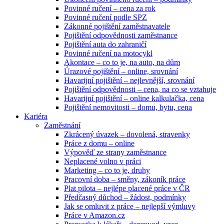
Povinné ručení – cena za rok
Povinné ručení podle SPZ
Zákonné pojištění zaměstnavatele
Pojištění odpovědnosti zaměstnance
Pojištění auta do zahraničí
Povinné ručení na motocykl
Akontace – co to je, na auto, na dům
Úrazové pojištění – online, srovnání
Havarijní pojištění – nejlevnější, srovnání
Pojištění odpovědnosti – cena, na co se vztahuje
Havarijní pojištění – online kalkulačka, cena
Pojištění nemovitosti – domu, bytu, cena
Kariéra
Zaměstnání
Zkrácený úvazek – dovolená, stravenky
Práce z domu – online
Výpověď ze strany zaměstnance
Neplacené volno v práci
Marketing – co to je, druhy
Pracovní doba – směny, zákoník práce
Plat pilota – nejlépe placené práce v ČR
Předčasný důchod – žádost, podmínky
Jak se omluvit z práce – nejlepší výmluvy
Práce v Amazon.cz