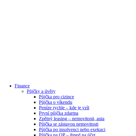
Finance
Půjčky a úvěry
Půjčka pro cizince
Půjčka o víkendu
Peníze rychle – kde je vzít
První půjčka zdarma
Zpětný leasing – nemovitosti, auta
Půjčka se zástavou nemovitosti
Půjčka po insolvenci nebo exekuci
Půjčka na OP – ihned na účet