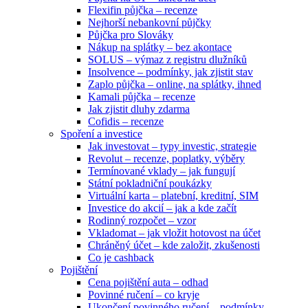
Flexifin půjčka – recenze
Nejhorší nebankovní půjčky
Půjčka pro Slováky
Nákup na splátky – bez akontace
SOLUS – výmaz z registru dlužníků
Insolvence – podmínky, jak zjistit stav
Zaplo půjčka – online, na splátky, ihned
Kamali půjčka – recenze
Jak zjistit dluhy zdarma
Cofidis – recenze
Spoření a investice
Jak investovat – typy investic, strategie
Revolut – recenze, poplatky, výběry
Termínované vklady – jak fungují
Státní pokladniční poukázky
Virtuální karta – platební, kreditní, SIM
Investice do akcií – jak a kde začít
Rodinný rozpočet – vzor
Vkladomat – jak vložit hotovost na účet
Chráněný účet – kde založit, zkušenosti
Co je cashback
Pojištění
Cena pojištění auta – odhad
Povinné ručení – co kryje
Ukončení povinného ručení – podmínky