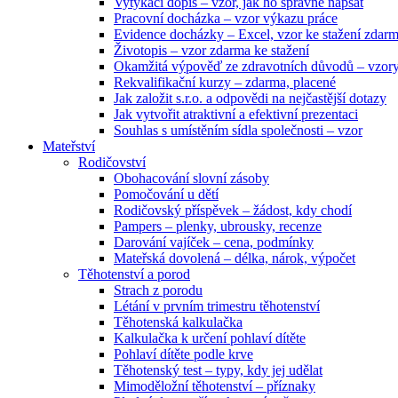
Vytýkací dopis – vzor, jak ho správně napsat
Pracovní docházka – vzor výkazu práce
Evidence docházky – Excel, vzor ke stažení zdar
Životopis – vzor zdarma ke stažení
Okamžitá výpověď ze zdravotních důvodů – vzor
Rekvalifikační kurzy – zdarma, placené
Jak založit s.r.o. a odpovědi na nejčastější dotazy
Jak vytvořit atraktivní a efektivní prezentaci
Souhlas s umístěním sídla společnosti – vzor
Mateřství
Rodičovství
Obohacování slovní zásoby
Pomočování u dětí
Rodičovský příspěvek – žádost, kdy chodí
Pampers – plenky, ubrousky, recenze
Darování vajíček – cena, podmínky
Mateřská dovolená – délka, nárok, výpočet
Těhotenství a porod
Strach z porodu
Létání v prvním trimestru těhotenství
Těhotenská kalkulačka
Kalkulačka k určení pohlaví dítěte
Pohlaví dítěte podle krve
Těhotenský test – typy, kdy jej udělat
Mimoděložní těhotenství – příznaky