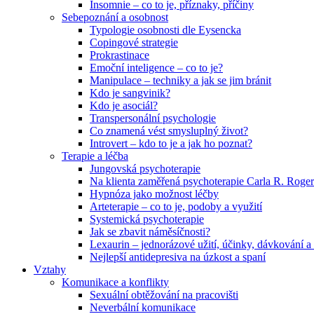
Insomnie – co to je, příznaky, příčiny
Sebepoznání a osobnost
Typologie osobnosti dle Eysencka
Copingové strategie
Prokrastinace
Emoční inteligence – co to je?
Manipulace – techniky a jak se jim bránit
Kdo je sangvinik?
Kdo je asociál?
Transpersonální psychologie
Co znamená vést smysluplný život?
Introvert – kdo to je a jak ho poznat?
Terapie a léčba
Jungovská psychoterapie
Na klienta zaměřená psychoterapie Carla R. Roger
Hypnóza jako možnost léčby
Arteterapie – co to je, podoby a využití
Systemická psychoterapie
Jak se zbavit náměsíčnosti?
Lexaurin – jednorázové užití, účinky, dávkování a 
Nejlepší antidepresiva na úzkost a spaní
Vztahy
Komunikace a konflikty
Sexuální obtěžování na pracovišti
Neverbální komunikace