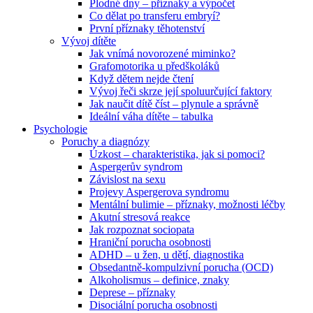
Plodné dny – příznaky a výpočet
Co dělat po transferu embryí?
První příznaky těhotenství
Vývoj dítěte
Jak vnímá novorozené miminko?
Grafomotorika u předškoláků
Když dětem nejde čtení
Vývoj řeči skrze její spoluurčující faktory
Jak naučit dítě číst – plynule a správně
Ideální váha dítěte – tabulka
Psychologie
Poruchy a diagnózy
Úzkost – charakteristika, jak si pomoci?
Aspergerův syndrom
Závislost na sexu
Projevy Aspergerova syndromu
Mentální bulimie – příznaky, možnosti léčby
Akutní stresová reakce
Jak rozpoznat sociopata
Hraniční porucha osobnosti
ADHD – u žen, u dětí, diagnostika
Obsedantně-kompulzivní porucha (OCD)
Alkoholismus – definice, znaky
Deprese – příznaky
Disociální porucha osobnosti