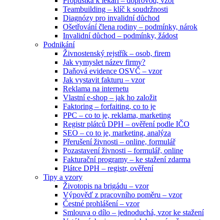
Propustka k lékaři – doprovod, vzor
Teambuilding – klíč k soudržnosti
Diagnózy pro invalidní důchod
Ošetřování člena rodiny – podmínky, nárok
Invalidní důchod – podmínky, žádost
Podnikání
Živnostenský rejstřík – osob, firem
Jak vymyslet název firmy?
Daňová evidence OSVČ – vzor
Jak vystavit fakturu – vzor
Reklama na internetu
Vlastní e-shop – jak ho založit
Faktoring – forfaiting, co to je
PPC – co to je, reklama, marketing
Registr plátců DPH – ověření podle IČO
SEO – co to je, marketing, analýza
Přerušení živnosti – online, formulář
Pozastavení živnosti – formulář, online
Fakturační programy – ke stažení zdarma
Plátce DPH – registr, ověření
Tipy a vzory
Životopis na brigádu – vzor
Výpověď z pracovního poměru – vzor
Čestné prohlášení – vzor
Smlouva o dílo – jednoduchá, vzor ke stažení