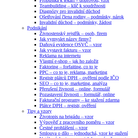
Propustka k lékaři – doprovod, vzor
Teambuilding – klíč k soudržnosti
Diagnózy pro invalidní důchod
Ošetřování člena rodiny – podmínky, nárok
Invalidní důchod – podmínky, žádost
Podnikání
Živnostenský rejstřík – osob, firem
Jak vymyslet název firmy?
Daňová evidence OSVČ – vzor
Jak vystavit fakturu – vzor
Reklama na internetu
Vlastní e-shop – jak ho založit
Faktoring – forfaiting, co to je
PPC – co to je, reklama, marketing
Registr plátců DPH – ověření podle IČO
SEO – co to je, marketing, analýza
Přerušení živnosti – online, formulář
Pozastavení živnosti – formulář, online
Fakturační programy – ke stažení zdarma
Plátce DPH – registr, ověření
Tipy a vzory
Životopis na brigádu – vzor
Výpověď z pracovního poměru – vzor
Čestné prohlášení – vzor
Smlouva o dílo – jednoduchá, vzor ke stažení