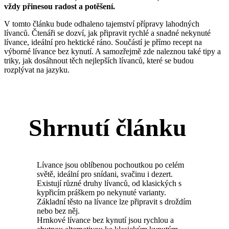
vždy přinesou radost a potěšení.
V tomto článku bude odhaleno tajemství přípravy lahodných
lívanců. Čtenáři se dozví, jak připravit rychlé a snadné nekynuté
lívance, ideální pro hektické ráno. Součástí je přímo recept na
výborné lívance bez kynutí. A samozřejmě zde naleznou také tipy a
triky, jak dosáhnout těch nejlepších lívanců, které se budou
rozplývat na jazyku.
Shrnutí článku
Lívance jsou oblíbenou pochoutkou po celém
světě, ideální pro snídani, svačinu i dezert.
Existují různé druhy lívanců, od klasických s
kypřicím práškem po nekynuté varianty.
Základní těsto na lívance lze připravit s droždím
nebo bez něj.
Hrnkové lívance bez kynutí jsou rychlou a