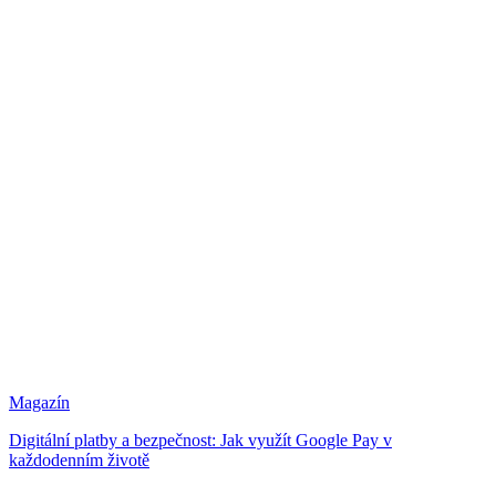
Magazín
Digitální platby a bezpečnost: Jak využít Google Pay v
každodenním životě