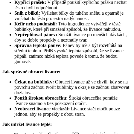
Kypřicí prášek:
V případě použití kypřicího prášku nechat
těsto chvíli odpočinout.
Sníh z bílků:
Vyšlehat bílky do tuhého sněhu a opatrně je
vmíchat do těsta pro extra nadýchanost.
Kefír nebo podmáslí:
Tyto ingredience vytvářejí v těstě
bublinky, které při smažení způsobí, že lívance nabudou.
Nepřeplňovat pánev:
Smažit lívance po menších dávkách,
aby se dobře propekly a neztratily tvar.
Správná teplota pánve:
Pánev by měla být rozehřátá na
střední teplotu. Příliš vysoká teplota způsobí, že se lívance
připálí, zatímco nízká teplota povede k tomu, že budou
gumové.
Jak správně obracet lívance:
Čekat na bublinky:
Obracet lívance až ve chvíli, kdy se na
povrchu začnou tvořit bublinky a okraje se začnou zbarvovat
dozlatova.
Použít širokou obracečku:
Široká obracečka pomůže
lívance snadno a bez poškození otočit.
Neobracet lívance vícekrát:
Lívance stačí otočit pouze
jednou, aby se propekly z obou stran.
Jak udržet lívance teplé: