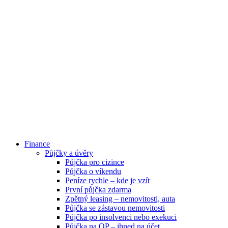
Finance
Půjčky a úvěry
Půjčka pro cizince
Půjčka o víkendu
Peníze rychle – kde je vzít
První půjčka zdarma
Zpětný leasing – nemovitosti, auta
Půjčka se zástavou nemovitosti
Půjčka po insolvenci nebo exekuci
Půjčka na OP – ihned na účet