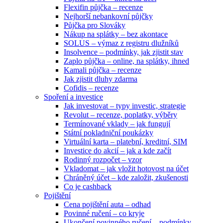
Flexifin půjčka – recenze
Nejhorší nebankovní půjčky
Půjčka pro Slováky
Nákup na splátky – bez akontace
SOLUS – výmaz z registru dlužníků
Insolvence – podmínky, jak zjistit stav
Zaplo půjčka – online, na splátky, ihned
Kamali půjčka – recenze
Jak zjistit dluhy zdarma
Cofidis – recenze
Spoření a investice
Jak investovat – typy investic, strategie
Revolut – recenze, poplatky, výběry
Termínované vklady – jak fungují
Státní pokladniční poukázky
Virtuální karta – platební, kreditní, SIM
Investice do akcií – jak a kde začít
Rodinný rozpočet – vzor
Vkladomat – jak vložit hotovost na účet
Chráněný účet – kde založit, zkušenosti
Co je cashback
Pojištění
Cena pojištění auta – odhad
Povinné ručení – co kryje
Ukončení povinného ručení – podmínky