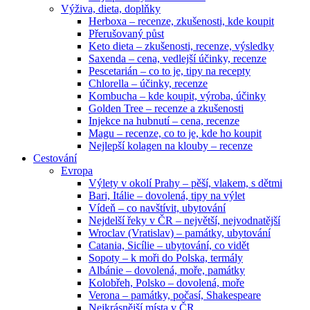
Výživa, dieta, doplňky
Herboxa – recenze, zkušenosti, kde koupit
Přerušovaný půst
Keto dieta – zkušenosti, recenze, výsledky
Saxenda – cena, vedlejší účinky, recenze
Pescetarián – co to je, tipy na recepty
Chlorella – účinky, recenze
Kombucha – kde koupit, výroba, účinky
Golden Tree – recenze a zkušenosti
Injekce na hubnutí – cena, recenze
Magu – recenze, co to je, kde ho koupit
Nejlepší kolagen na klouby – recenze
Cestování
Evropa
Výlety v okolí Prahy – pěší, vlakem, s dětmi
Bari, Itálie – dovolená, tipy na výlet
Vídeň – co navštívit, ubytování
Nejdelší řeky v ČR – největší, nejvodnatější
Wroclav (Vratislav) – památky, ubytování
Catania, Sicílie – ubytování, co vidět
Sopoty – k moři do Polska, termály
Albánie – dovolená, moře, památky
Kolobřeh, Polsko – dovolená, moře
Verona – památky, počasí, Shakespeare
Nejkrásnější místa v ČR