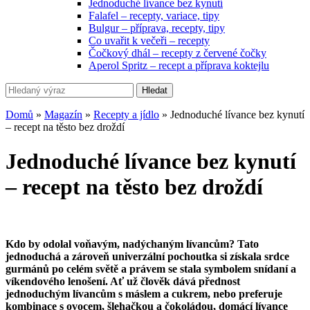
Jednoduché lívance bez kynutí
Falafel – recepty, variace, tipy
Bulgur – příprava, recepty, tipy
Co uvařit k večeři – recepty
Čočkový dhál – recepty z červené čočky
Aperol Spritz – recept a příprava koktejlu
Hledat
Domů
»
Magazín
»
Recepty a jídlo
»
Jednoduché lívance bez kynutí
– recept na těsto bez droždí
Jednoduché lívance bez kynutí
– recept na těsto bez droždí
Kdo by odolal voňavým, nadýchaným lívancům? Tato
jednoduchá a zároveň univerzální pochoutka si získala srdce
gurmánů po celém světě a právem se stala symbolem snídaní a
víkendového lenošení. Ať už člověk dává přednost
jednoduchým lívancům s máslem a cukrem, nebo preferuje
kombinace s ovocem, šlehačkou a čokoládou, domácí lívance