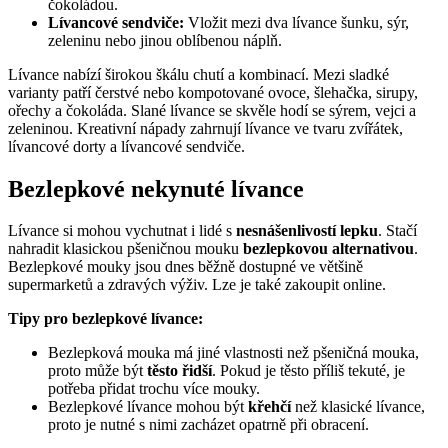
čokoládou.
Lívancové sendviče:
Vložit mezi dva lívance šunku, sýr,
zeleninu nebo jinou oblíbenou náplň.
Lívance nabízí širokou škálu chutí a kombinací. Mezi sladké
varianty patří čerstvé nebo kompotované ovoce, šlehačka, sirupy,
ořechy a čokoláda. Slané lívance se skvěle hodí se sýrem, vejci a
zeleninou. Kreativní nápady zahrnují lívance ve tvaru zvířátek,
lívancové dorty a lívancové sendviče.
Bezlepkové nekynuté lívance
Lívance si mohou vychutnat i lidé s
nesnášenlivostí lepku
. Stačí
nahradit klasickou pšeničnou mouku
bezlepkovou alternativou
.
Bezlepkové mouky jsou dnes běžně dostupné ve většině
supermarketů a zdravých výživ. Lze je také zakoupit online.
Tipy pro bezlepkové lívance:
Bezlepková mouka má jiné vlastnosti než pšeničná mouka,
proto může být
těsto řidší
. Pokud je těsto příliš tekuté, je
potřeba přidat trochu více mouky.
Bezlepkové lívance mohou být
křehčí
než klasické lívance,
proto je nutné s nimi zacházet opatrně při obracení.