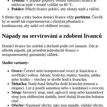
Trouba:
V případě přípravy většího množství lívanců je
udržovat teplé v troubě vyhřáté na 80 °C.
Poklice:
Přikrýt lívance poklicí, aby zůstaly teplé a vláčné.
S těmito tipy a triky budou domácí lívance vždy
perfektní
. Člověk
by se neměl bát experimentovat s různými přísadami a
kombinacemi, aby našel své oblíbené recepty.
Nápady na servírování a zdobení lívanců
Domácí lívance lze ozdobit a dochutit podle své fantazie. Zde je
několik nápadů, jak proměnit jednoduché lívance v
nezapomenutelný gurmánský zážitek:
Sladké varianty:
Ovoce:
Čerstvé nebo kompotované ovoce je klasickou a
osvěžující volbou. Jahody, borůvky, maliny, banány, jablka
nebo hrušky – všechny se skvěle hodí k lívancům.
Šlehačka:
Nadýchaná šlehačka dodá lívancům jemnost a
eleganci. Lze ji použít samotnou nebo v kombinaci s ovocem.
Sirup:
Javorový sirup, med, agávový sirup nebo karamelový
sirup jsou oblíbenými sladidly, které dodají lívancům bohatou
chuť.
Ořechy:
Nasekané ořechy, jako jsou mandle, vlašské ořechy,