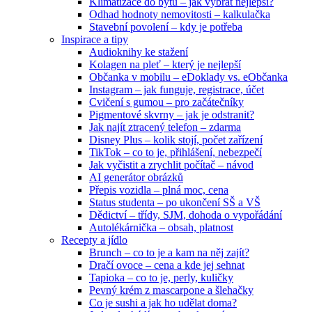
Klimatizace do bytu – jak vybrat nejlepší?
Odhad hodnoty nemovitosti – kalkulačka
Stavební povolení – kdy je potřeba
Inspirace a tipy
Audioknihy ke stažení
Kolagen na pleť – který je nejlepší
Občanka v mobilu – eDoklady vs. eObčanka
Instagram – jak funguje, registrace, účet
Cvičení s gumou – pro začátečníky
Pigmentové skvrny – jak je odstranit?
Jak najít ztracený telefon – zdarma
Disney Plus – kolik stojí, počet zařízení
TikTok – co to je, přihlášení, nebezpečí
Jak vyčistit a zrychlit počítač – návod
AI generátor obrázků
Přepis vozidla – plná moc, cena
Status studenta – po ukončení SŠ a VŠ
Dědictví – třídy, SJM, dohoda o vypořádání
Autolékárnička – obsah, platnost
Recepty a jídlo
Brunch – co to je a kam na něj zajít?
Dračí ovoce – cena a kde jej sehnat
Tapioka – co to je, perly, kuličky
Pevný krém z mascarpone a šlehačky
Co je sushi a jak ho udělat doma?