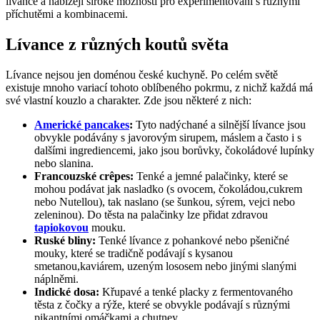
lívance a nabízejí široké možnosti pro experimentování s různými
příchutěmi a kombinacemi.
Lívance z různých koutů světa
Lívance nejsou jen doménou české kuchyně. Po celém světě
existuje mnoho variací tohoto oblíbeného pokrmu, z nichž každá má
své vlastní kouzlo a charakter. Zde jsou některé z nich:
Americké pancakes
:
Tyto nadýchané a silnější lívance jsou
obvykle podávány s javorovým sirupem, máslem a často i s
dalšími ingrediencemi, jako jsou borůvky, čokoládové lupínky
nebo slanina.
Francouzské crêpes:
Tenké a jemné palačinky, které se
mohou podávat jak nasladko (s ovocem, čokoládou,cukrem
nebo Nutellou), tak naslano (se šunkou, sýrem, vejci nebo
zeleninou). Do těsta na palačinky lze přidat zdravou
tapiokovou
mouku.
Ruské bliny:
Tenké lívance z pohankové nebo pšeničné
mouky, které se tradičně podávají s kysanou
smetanou,kaviárem, uzeným lososem nebo jinými slanými
náplněmi.
Indické dosa:
Křupavé a tenké placky z fermentovaného
těsta z čočky a rýže, které se obvykle podávají s různými
pikantními omáčkami a chutney.