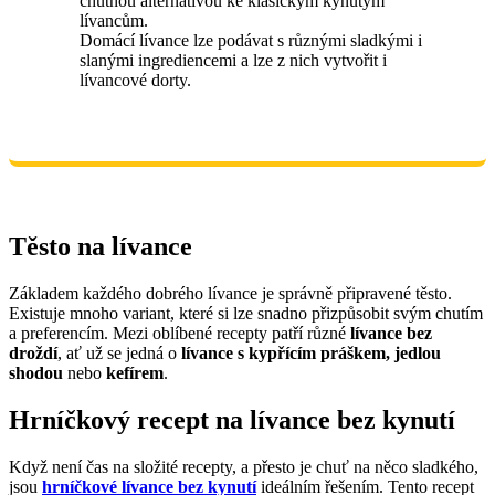
chutnou alternativou ke klasickým kynutým
lívancům.
Domácí lívance lze podávat s různými sladkými i
slanými ingrediencemi a lze z nich vytvořit i
lívancové dorty.
Těsto na lívance
Základem každého dobrého lívance je správně připravené těsto.
Existuje mnoho variant, které si lze snadno přizpůsobit svým chutím
a preferencím. Mezi oblíbené recepty patří různé
lívance bez
droždí
, ať už se jedná o
lívance s kypřícím práškem, jedlou
shodou
nebo
kefírem
.
Hrníčkový recept na lívance bez kynutí
Když není čas na složité recepty, a přesto je chuť na něco sladkého,
jsou
hrníčkové
lívance bez kynutí
ideálním řešením. Tento recept