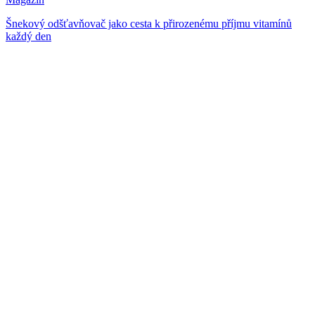
Šnekový odšťavňovač jako cesta k přirozenému příjmu vitamínů
každý den