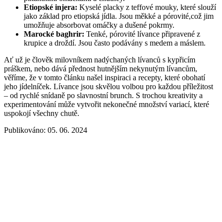
Etiopské injera:
Kyselé placky z teffové mouky, které slouží
jako základ pro etiopská jídla. Jsou měkké a pórovité,což jim
umožňuje absorbovat omáčky a dušené pokrmy.
Marocké baghrir:
Tenké, pórovité lívance připravené z
krupice a droždí. Jsou často podávány s medem a máslem.
Ať už je člověk milovníkem nadýchaných lívanců s kypřicím
práškem, nebo dává přednost hutnějším nekynutým lívancům,
věříme, že v tomto článku našel inspiraci a recepty, které obohatí
jeho jídelníček. Lívance jsou skvělou volbou pro každou příležitost
– od rychlé snídaně po slavnostní brunch. S trochou kreativity a
experimentování může vytvořit nekonečné množství variací, které
uspokojí všechny chutě.
Publikováno: 05. 06. 2024