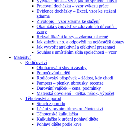
Vytýkací dopis – vzor, jak ho správně napsat
Pracovní docházka – vzor výkazu práce
Evidence docházky – Excel, vzor ke stažení
zdarma
Životopis – vzor zdarma ke stažení
Okamžitá výpověď ze zdravotních důvodů –
vzory
Rekvalifikační kurzy – zdarma, placené
Jak založit s.r.o. a odpovědi na nejčastější dotazy
Jak vytvořit atraktivní a efektivní prezentaci
Souhlas s umístěním sídla společnosti – vzor
Mateřství
Rodičovství
Obohacování slovní zásoby
Pomočování u dětí
Rodičovský příspěvek – žádost, kdy chodí
Pampers – plenky, ubrousky, recenze
Darování vajíček – cena, podmínky
Mateřská dovolená – délka, nárok, výpočet
Těhotenství a porod
Strach z porodu
Létání v prvním trimestru těhotenství
Těhotenská kalkulačka
Kalkulačka k určení pohlaví dítěte
Pohlaví dítěte podle krve