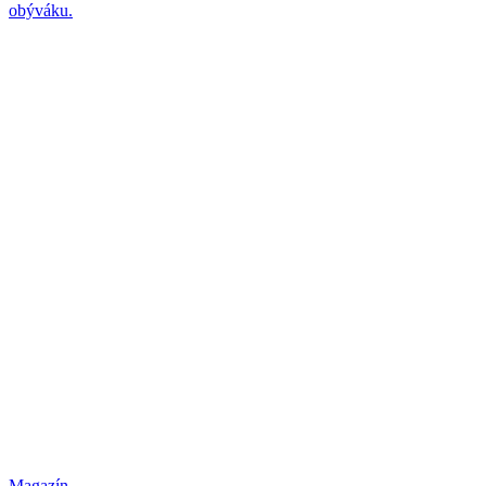
obýváku.
Magazín