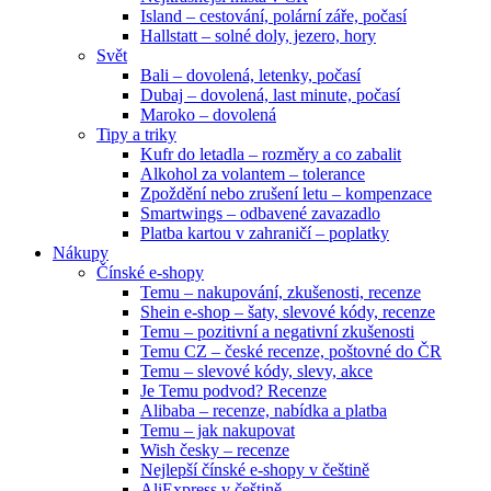
Island – cestování, polární záře, počasí
Hallstatt – solné doly, jezero, hory
Svět
Bali – dovolená, letenky, počasí
Dubaj – dovolená, last minute, počasí
Maroko – dovolená
Tipy a triky
Kufr do letadla – rozměry a co zabalit
Alkohol za volantem – tolerance
Zpoždění nebo zrušení letu – kompenzace
Smartwings – odbavené zavazadlo
Platba kartou v zahraničí – poplatky
Nákupy
Čínské e-shopy
Temu – nakupování, zkušenosti, recenze
Shein e-shop – šaty, slevové kódy, recenze
Temu – pozitivní a negativní zkušenosti
Temu CZ – české recenze, poštovné do ČR
Temu – slevové kódy, slevy, akce
Je Temu podvod? Recenze
Alibaba – recenze, nabídka a platba
Temu – jak nakupovat
Wish česky – recenze
Nejlepší čínské e-shopy v češtině
AliExpress v češtině