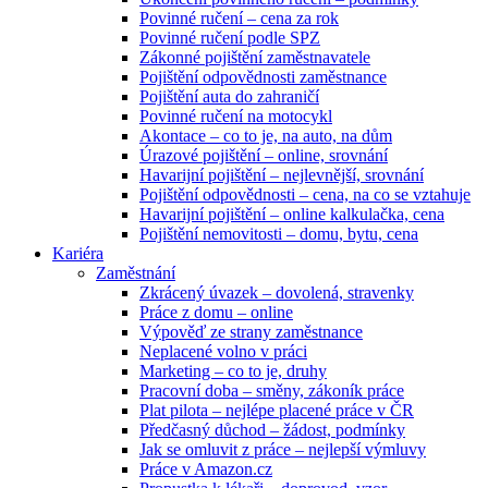
Povinné ručení – cena za rok
Povinné ručení podle SPZ
Zákonné pojištění zaměstnavatele
Pojištění odpovědnosti zaměstnance
Pojištění auta do zahraničí
Povinné ručení na motocykl
Akontace – co to je, na auto, na dům
Úrazové pojištění – online, srovnání
Havarijní pojištění – nejlevnější, srovnání
Pojištění odpovědnosti – cena, na co se vztahuje
Havarijní pojištění – online kalkulačka, cena
Pojištění nemovitosti – domu, bytu, cena
Kariéra
Zaměstnání
Zkrácený úvazek – dovolená, stravenky
Práce z domu – online
Výpověď ze strany zaměstnance
Neplacené volno v práci
Marketing – co to je, druhy
Pracovní doba – směny, zákoník práce
Plat pilota – nejlépe placené práce v ČR
Předčasný důchod – žádost, podmínky
Jak se omluvit z práce – nejlepší výmluvy
Práce v Amazon.cz