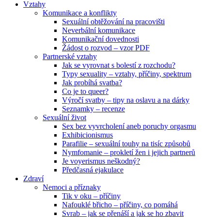
Vztahy
Komunikace a konflikty
Sexuální obtěžování na pracovišti
Neverbální komunikace
Komunikační dovednosti
Žádost o rozvod – vzor PDF
Partnerské vztahy
Jak se vyrovnat s bolestí z rozchodu?
Typy sexuality – vztahy, příčiny, spektrum
Jak probíhá svatba?
Co je to queer?
Výročí svatby – tipy na oslavu a na dárky
Seznamky – recenze
Sexuální život
Sex bez vyvrcholení aneb poruchy orgasmu
Exhibicionismus
Parafilie – sexuální touhy na tisíc způsobů
Nymfomanie – prokletí žen i jejich partnerů
Je voyerismus neškodný?
Předčasná ejakulace
Zdraví
Nemoci a příznaky
Tik v oku – příčiny
Nafouklé břicho – příčiny, co pomáhá
Svrab – jak se přenáší a jak se ho zbavit