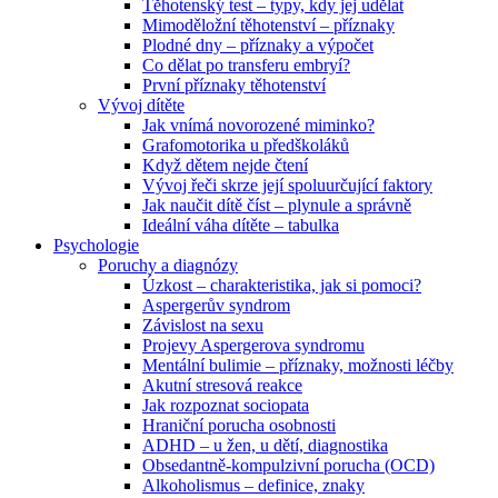
Těhotenský test – typy, kdy jej udělat
Mimoděložní těhotenství – příznaky
Plodné dny – příznaky a výpočet
Co dělat po transferu embryí?
První příznaky těhotenství
Vývoj dítěte
Jak vnímá novorozené miminko?
Grafomotorika u předškoláků
Když dětem nejde čtení
Vývoj řeči skrze její spoluurčující faktory
Jak naučit dítě číst – plynule a správně
Ideální váha dítěte – tabulka
Psychologie
Poruchy a diagnózy
Úzkost – charakteristika, jak si pomoci?
Aspergerův syndrom
Závislost na sexu
Projevy Aspergerova syndromu
Mentální bulimie – příznaky, možnosti léčby
Akutní stresová reakce
Jak rozpoznat sociopata
Hraniční porucha osobnosti
ADHD – u žen, u dětí, diagnostika
Obsedantně-kompulzivní porucha (OCD)
Alkoholismus – definice, znaky