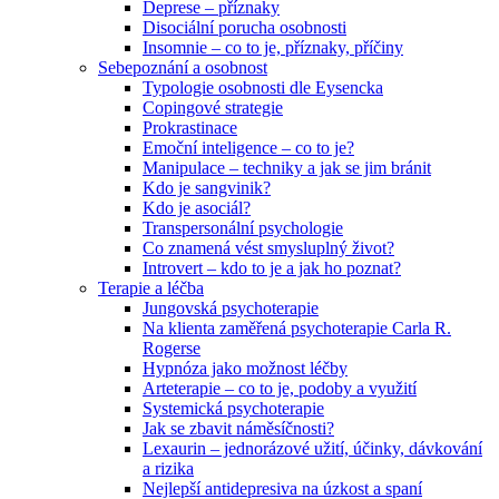
Deprese – příznaky
Disociální porucha osobnosti
Insomnie – co to je, příznaky, příčiny
Sebepoznání a osobnost
Typologie osobnosti dle Eysencka
Copingové strategie
Prokrastinace
Emoční inteligence – co to je?
Manipulace – techniky a jak se jim bránit
Kdo je sangvinik?
Kdo je asociál?
Transpersonální psychologie
Co znamená vést smysluplný život?
Introvert – kdo to je a jak ho poznat?
Terapie a léčba
Jungovská psychoterapie
Na klienta zaměřená psychoterapie Carla R.
Rogerse
Hypnóza jako možnost léčby
Arteterapie – co to je, podoby a využití
Systemická psychoterapie
Jak se zbavit náměsíčnosti?
Lexaurin – jednorázové užití, účinky, dávkování
a rizika
Nejlepší antidepresiva na úzkost a spaní