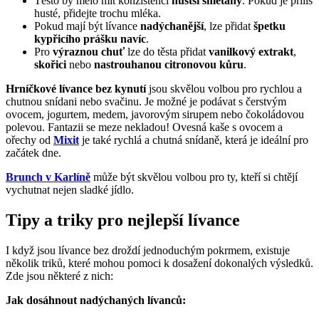
Těsto by mělo mít konzistenci
hustší
smetany
. Pokud je příliš
husté, přidejte trochu mléka.
Pokud mají být lívance
nadýchanější
, lze přidat
špetku
kypřicího prášku navíc
.
Pro
výraznou chuť
lze do těsta přidat
vanilkový extrakt
,
skořici
nebo
nastrouhanou citronovou kůru
.
Hrníčkové lívance bez kynutí
jsou skvělou volbou pro rychlou a
chutnou snídani nebo svačinu. Je možné je podávat s čerstvým
ovocem, jogurtem, medem, javorovým sirupem nebo čokoládovou
polevou. Fantazii se meze nekladou! Ovesná kaše s ovocem a
ořechy od
Mixit
je také rychlá a chutná snídaně, která je ideální pro
začátek dne.
Brunch v Karlíně
může být skvělou volbou pro ty, kteří si chtějí
vychutnat nejen sladké jídlo.
Tipy a triky pro nejlepší lívance
I když jsou lívance bez droždí jednoduchým pokrmem, existuje
několik triků, které mohou pomoci k dosažení dokonalých výsledků.
Zde jsou některé z nich:
Jak dosáhnout nadýchaných lívanců: