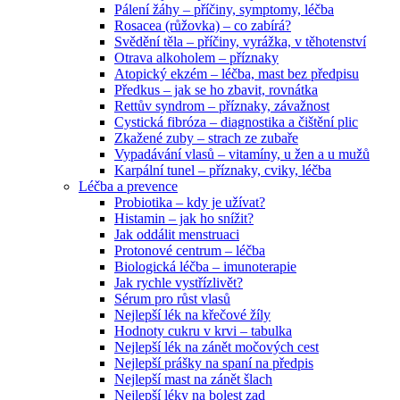
Pálení žáhy – příčiny, symptomy, léčba
Rosacea (růžovka) – co zabírá?
Svědění těla – příčiny, vyrážka, v těhotenství
Otrava alkoholem – příznaky
Atopický ekzém – léčba, mast bez předpisu
Předkus – jak se ho zbavit, rovnátka
Rettův syndrom – příznaky, závažnost
Cystická fibróza – diagnostika a čištění plic
Zkažené zuby – strach ze zubaře
Vypadávání vlasů – vitamíny, u žen a u mužů
Karpální tunel – příznaky, cviky, léčba
Léčba a prevence
Probiotika – kdy je užívat?
Histamin – jak ho snížit?
Jak oddálit menstruaci
Protonové centrum – léčba
Biologická léčba – imunoterapie
Jak rychle vystřízlivět?
Sérum pro růst vlasů
Nejlepší lék na křečové žíly
Hodnoty cukru v krvi – tabulka
Nejlepší lék na zánět močových cest
Nejlepší prášky na spaní na předpis
Nejlepší mast na zánět šlach
Nejlepší léky na bolest zad