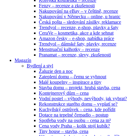
Korejská kosmetika – recenze
Fenzy – recenze a zkušenosti
Nakupování na eBay – v češtině, recenze
Nakupování v Německu – online, u hranic
Česká pošta – sledování zásilky, reklamace
Trendyol – recenze, e-shop, plavky a šaty
CeraVe – kosmetika, akce a kde sehnat
Amazon česky – e-shop, nabídka práce
Trendyol – dámské šaty, plavky, recenze
Menstruační kalhotky – recenze
Pranamat – recenze, slevy, zkušenosti
Magazín
Bydlení a styl
Žaluzie den a noc
Zateplení domu – čemu se vyhnout
Malé koupelny – inspirace a tipy
Stavba domu – projekt, hrubá stavba, cena
Kontejnerový dům – cena
Vodní postel – výhody, nevýhody, jak vybrat?
Rekonstrukce starého domu – vyplatí se?
Kuchyňský ostrůvek – cena, kde pořídit
Dotace na tepelné čerpadlo – postup
Spotřeba vody na osobu – cena za m³
Cena vody Praha – kolik stojí kubík?
Tiny house – stavba, cena