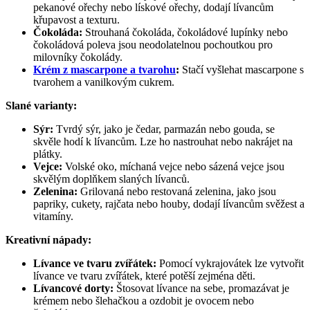
pekanové ořechy nebo lískové ořechy, dodají lívancům
křupavost a texturu.
Čokoláda:
Strouhaná čokoláda, čokoládové lupínky nebo
čokoládová poleva jsou neodolatelnou pochoutkou pro
milovníky čokolády.
Krém z mascarpone a tvarohu
:
Stačí vyšlehat mascarpone s
tvarohem a vanilkovým cukrem.
Slané varianty:
Sýr:
Tvrdý sýr, jako je čedar, parmazán nebo gouda, se
skvěle hodí k lívancům. Lze ho nastrouhat nebo nakrájet na
plátky.
Vejce:
Volské oko, míchaná vejce nebo sázená vejce jsou
skvělým doplňkem slaných lívanců.
Zelenina:
Grilovaná nebo restovaná zelenina, jako jsou
papriky, cukety, rajčata nebo houby, dodají lívancům svěžest a
vitamíny.
Kreativní nápady:
Lívance ve tvaru zvířátek:
Pomocí vykrajovátek lze vytvořit
lívance ve tvaru zvířátek, které potěší zejména děti.
Lívancové dorty:
Štosovat lívance na sebe, promazávat je
krémem nebo šlehačkou a ozdobit je ovocem nebo