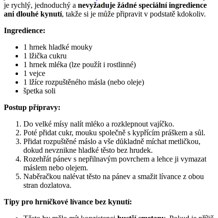
je rychlý, jednoduchý a
nevyžaduje žádné speciální ingredience
ani dlouhé kynutí
, takže si je může připravit v podstatě kdokoliv.
Ingredience:
1 hrnek hladké mouky
1 lžička cukru
1 hrnek mléka (lze použít i rostlinné)
1 vejce
1 lžíce rozpuštěného másla (nebo oleje)
špetka soli
Postup přípravy:
Do velké mísy nalít mléko a rozklepnout vajíčko.
Poté přidat cukr, mouku společně s kypřícím práškem a sůl.
Přidat rozpuštěné máslo a vše důkladně míchat metličkou,
dokud nevznikne hladké těsto bez hrudek.
Rozehřát pánev s nepřilnavým povrchem a lehce ji vymazat
máslem nebo olejem.
Naběračkou nalévat těsto na pánev a smažit lívance z obou
stran dozlatova.
Tipy pro hrníčkové lívance bez kynutí: