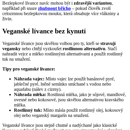
Bezlepkové lívance navíc mohou být i
zdravější variantou
,
například při snaze
zhubnout břicho
– pokud člověk zvolí
celozrnnou bezlepkovou mouku, která obsahuje více vlákniny a
živin.
Veganské lívance bez kynutí
Veganské lívance jsou skvělou volbou pro ty, kteří se
stravují
vegansky
nebo chtějí vyzkoušet
rostlinnou alternativu
. Stačí
nahradit vejce a mléko rostlinnými alternativami a použít rostlinný
tuk na smažení.
Tipy pro veganské lívance:
Náhrada vajec:
Místo vajec lze použít banánové pyré,
jablečné pyré, lněné semínko smíchané s vodou nebo
aquafabu (nálev z cizrny).
Náhrada mléka:
Rostlinná mléka, jako je sójové, mandlové,
ovesné nebo kokosové, jsou skvělou alternativou kravského
mléka.
Rostlinný tuk:
Místo másla použít rostlinný olej, kokosový
olej nebo veganský margarín na smažení.
Veganské lívance jsou stejně chutné a nadýchané jako klasické