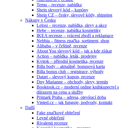
Temu – recenze, nabídka
Shein slevový kód – kupóny
Shein CZ – česky, slevové kódy, shipping
Nákupy v Česku
Lelosi – recenze, nabídka, slevy a akce
Hebe – recenze, nabídka kosmetiky
IKEA recenze – vrácení zboží a reklamace
Nebbia – fitness značka, sortiment, shop
Alibaba – v češtině, recenze
About You slevový kód – jak a kde získat
Action – nabídka, leták, prodejny
Kvitok – přírodní kosmetika, recenze
Billa body – aktuálně, bonusová karta
Billa bonus club – registrace, výhody
Datart – slevový kupon, recenze
Dny Marianne – obchody, slevy, termín
Booktook.cz – moderní online knihkupectví s
důrazem na cenu a služby
Primark Praha – adresa, otevírací doba
Vinted.cz – jak funguje, podvody, kontakt
Další
Fake značkové oblečení
Levné oblečení
Rivalenti recenze