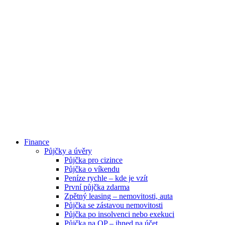
Finance
Půjčky a úvěry
Půjčka pro cizince
Půjčka o víkendu
Peníze rychle – kde je vzít
První půjčka zdarma
Zpětný leasing – nemovitosti, auta
Půjčka se zástavou nemovitosti
Půjčka po insolvenci nebo exekuci
Půjčka na OP – ihned na účet