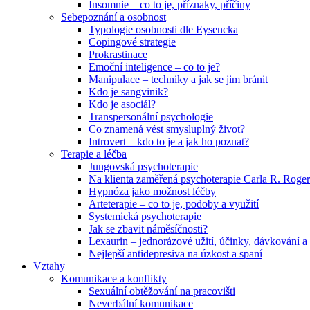
Insomnie – co to je, příznaky, příčiny
Sebepoznání a osobnost
Typologie osobnosti dle Eysencka
Copingové strategie
Prokrastinace
Emoční inteligence – co to je?
Manipulace – techniky a jak se jim bránit
Kdo je sangvinik?
Kdo je asociál?
Transpersonální psychologie
Co znamená vést smysluplný život?
Introvert – kdo to je a jak ho poznat?
Terapie a léčba
Jungovská psychoterapie
Na klienta zaměřená psychoterapie Carla R. Roger
Hypnóza jako možnost léčby
Arteterapie – co to je, podoby a využití
Systemická psychoterapie
Jak se zbavit náměsíčnosti?
Lexaurin – jednorázové užití, účinky, dávkování a 
Nejlepší antidepresiva na úzkost a spaní
Vztahy
Komunikace a konflikty
Sexuální obtěžování na pracovišti
Neverbální komunikace