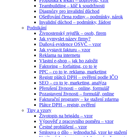
Propustka k lékaři – doprovod, vzor
Teambuilding – klíč k soudržnosti
Diagnózy pro invalidní důchod
Ošetřování člena rodiny – podmínky, nárok
Invalidní důchod – podmínky, žádost
Podnikání
Živnostenský rejstřík – osob, firem
Jak vymyslet název firmy?
Daňová evidence OSVČ – vzor
Jak vystavit fakturu – vzor
Reklama na internetu
Vlastní e-shop – jak ho založit
Faktoring – forfaiting, co to je
PPC – co to je, reklama, marketing
Registr plátců DPH – ověření podle IČO
SEO – co to je, marketing, analýza
Přerušení živnosti – online, formulář
Pozastavení živnosti – formulář, online
Fakturační programy – ke stažení zdarma
Plátce DPH – registr, ověření
Tipy a vzory
Životopis na brigádu – vzor
Výpověď z pracovního poměru – vzor
Čestné prohlášení – vzor
Smlouva o dílo – jednoduchá, vzor ke stažení