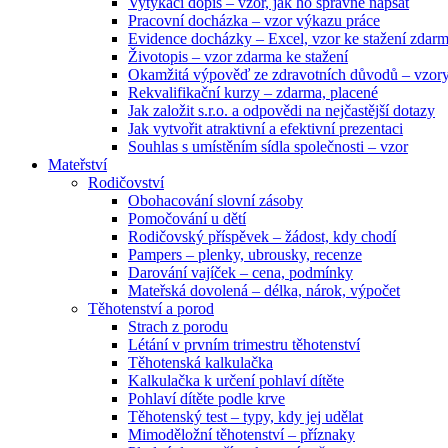
Vytýkací dopis – vzor, jak ho správně napsat
Pracovní docházka – vzor výkazu práce
Evidence docházky – Excel, vzor ke stažení zdar
Životopis – vzor zdarma ke stažení
Okamžitá výpověď ze zdravotních důvodů – vzor
Rekvalifikační kurzy – zdarma, placené
Jak založit s.r.o. a odpovědi na nejčastější dotazy
Jak vytvořit atraktivní a efektivní prezentaci
Souhlas s umístěním sídla společnosti – vzor
Mateřství
Rodičovství
Obohacování slovní zásoby
Pomočování u dětí
Rodičovský příspěvek – žádost, kdy chodí
Pampers – plenky, ubrousky, recenze
Darování vajíček – cena, podmínky
Mateřská dovolená – délka, nárok, výpočet
Těhotenství a porod
Strach z porodu
Létání v prvním trimestru těhotenství
Těhotenská kalkulačka
Kalkulačka k určení pohlaví dítěte
Pohlaví dítěte podle krve
Těhotenský test – typy, kdy jej udělat
Mimoděložní těhotenství – příznaky