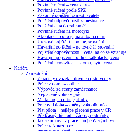
Povinné ručení – cena za rok
Povinné ručení podle SPZ
Zákonné pojištění zaměstnavatele
Pojištění odpovědnosti zaměstnance
Pojištění auta do zahraničí
Povinné ručení na motocykl
Akontace – co to je, na auto, na dům
Úrazové pojištění – online, srovnání
Havarijní pojištění – nejlevnější, srovnání
Pojištění odpovědnosti – cena, na co se vztahuje
Havarijní pojištění – online kalkulačka, cena
Pojištění nemovitosti – domu, bytu, cena
Kariéra
Zaměstnání
Zkrácený úvazek – dovolená, stravenky
Práce z domu – online
Výpověď ze strany zaměstnance
Neplacené volno v práci
Marketing – co to je, druhy
Pracovní doba – směny, zákoník práce
Plat pilota – nejlépe placené práce v ČR
Předčasný důchod – žádost, podmínky
Jak se omluvit z práce – nejlepší výmluvy
Práce v Amazon.cz