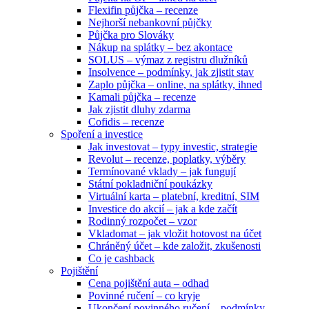
Flexifin půjčka – recenze
Nejhorší nebankovní půjčky
Půjčka pro Slováky
Nákup na splátky – bez akontace
SOLUS – výmaz z registru dlužníků
Insolvence – podmínky, jak zjistit stav
Zaplo půjčka – online, na splátky, ihned
Kamali půjčka – recenze
Jak zjistit dluhy zdarma
Cofidis – recenze
Spoření a investice
Jak investovat – typy investic, strategie
Revolut – recenze, poplatky, výběry
Termínované vklady – jak fungují
Státní pokladniční poukázky
Virtuální karta – platební, kreditní, SIM
Investice do akcií – jak a kde začít
Rodinný rozpočet – vzor
Vkladomat – jak vložit hotovost na účet
Chráněný účet – kde založit, zkušenosti
Co je cashback
Pojištění
Cena pojištění auta – odhad
Povinné ručení – co kryje
Ukončení povinného ručení – podmínky