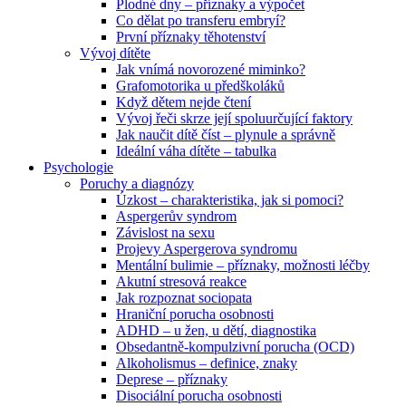
Plodné dny – příznaky a výpočet
Co dělat po transferu embryí?
První příznaky těhotenství
Vývoj dítěte
Jak vnímá novorozené miminko?
Grafomotorika u předškoláků
Když dětem nejde čtení
Vývoj řeči skrze její spoluurčující faktory
Jak naučit dítě číst – plynule a správně
Ideální váha dítěte – tabulka
Psychologie
Poruchy a diagnózy
Úzkost – charakteristika, jak si pomoci?
Aspergerův syndrom
Závislost na sexu
Projevy Aspergerova syndromu
Mentální bulimie – příznaky, možnosti léčby
Akutní stresová reakce
Jak rozpoznat sociopata
Hraniční porucha osobnosti
ADHD – u žen, u dětí, diagnostika
Obsedantně-kompulzivní porucha (OCD)
Alkoholismus – definice, znaky
Deprese – příznaky
Disociální porucha osobnosti