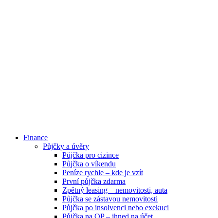
Finance
Půjčky a úvěry
Půjčka pro cizince
Půjčka o víkendu
Peníze rychle – kde je vzít
První půjčka zdarma
Zpětný leasing – nemovitosti, auta
Půjčka se zástavou nemovitosti
Půjčka po insolvenci nebo exekuci
Půjčka na OP – ihned na účet