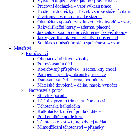
Vytýkací dopis – vzor, jak ho správně napsat
Pracovní docházka – vzor výkazu práce
Evidence docházky – Excel, vzor ke stažení zdar
Životopis – vzor zdarma ke stažení
Okamžitá výpověď ze zdravotních důvodů – vzor
Rekvalifikační kurzy – zdarma, placené
Jak založit s.r.o. a odpovědi na nejčastější dotazy
Jak vytvořit atraktivní a efektivní prezentaci
Souhlas s umístěním sídla společnosti – vzor
Mateřství
Rodičovství
Obohacování slovní zásoby
Pomočování u dětí
Rodičovský příspěvek – žádost, kdy chodí
Pampers – plenky, ubrousky, recenze
Darování vajíček – cena, podmínky
Mateřská dovolená – délka, nárok, výpočet
Těhotenství a porod
Strach z porodu
Létání v prvním trimestru těhotenství
Těhotenská kalkulačka
Kalkulačka k určení pohlaví dítěte
Pohlaví dítěte podle krve
Těhotenský test – typy, kdy jej udělat
Mimoděložní těhotenství – příznaky