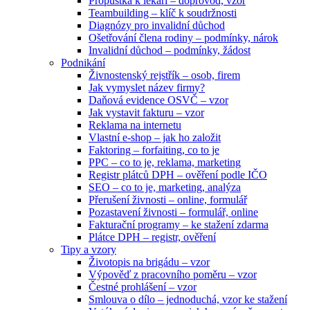
Propustka k lékaři – doprovod, vzor
Teambuilding – klíč k soudržnosti
Diagnózy pro invalidní důchod
Ošetřování člena rodiny – podmínky, nárok
Invalidní důchod – podmínky, žádost
Podnikání
Živnostenský rejstřík – osob, firem
Jak vymyslet název firmy?
Daňová evidence OSVČ – vzor
Jak vystavit fakturu – vzor
Reklama na internetu
Vlastní e-shop – jak ho založit
Faktoring – forfaiting, co to je
PPC – co to je, reklama, marketing
Registr plátců DPH – ověření podle IČO
SEO – co to je, marketing, analýza
Přerušení živnosti – online, formulář
Pozastavení živnosti – formulář, online
Fakturační programy – ke stažení zdarma
Plátce DPH – registr, ověření
Tipy a vzory
Životopis na brigádu – vzor
Výpověď z pracovního poměru – vzor
Čestné prohlášení – vzor
Smlouva o dílo – jednoduchá, vzor ke stažení