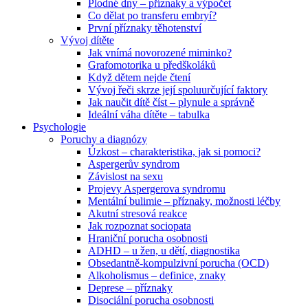
Plodné dny – příznaky a výpočet
Co dělat po transferu embryí?
První příznaky těhotenství
Vývoj dítěte
Jak vnímá novorozené miminko?
Grafomotorika u předškoláků
Když dětem nejde čtení
Vývoj řeči skrze její spoluurčující faktory
Jak naučit dítě číst – plynule a správně
Ideální váha dítěte – tabulka
Psychologie
Poruchy a diagnózy
Úzkost – charakteristika, jak si pomoci?
Aspergerův syndrom
Závislost na sexu
Projevy Aspergerova syndromu
Mentální bulimie – příznaky, možnosti léčby
Akutní stresová reakce
Jak rozpoznat sociopata
Hraniční porucha osobnosti
ADHD – u žen, u dětí, diagnostika
Obsedantně-kompulzivní porucha (OCD)
Alkoholismus – definice, znaky
Deprese – příznaky
Disociální porucha osobnosti