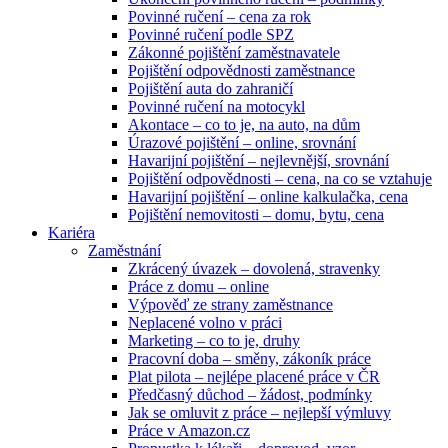
Povinné ručení – cena za rok
Povinné ručení podle SPZ
Zákonné pojištění zaměstnavatele
Pojištění odpovědnosti zaměstnance
Pojištění auta do zahraničí
Povinné ručení na motocykl
Akontace – co to je, na auto, na dům
Úrazové pojištění – online, srovnání
Havarijní pojištění – nejlevnější, srovnání
Pojištění odpovědnosti – cena, na co se vztahuje
Havarijní pojištění – online kalkulačka, cena
Pojištění nemovitosti – domu, bytu, cena
Kariéra
Zaměstnání
Zkrácený úvazek – dovolená, stravenky
Práce z domu – online
Výpověď ze strany zaměstnance
Neplacené volno v práci
Marketing – co to je, druhy
Pracovní doba – směny, zákoník práce
Plat pilota – nejlépe placené práce v ČR
Předčasný důchod – žádost, podmínky
Jak se omluvit z práce – nejlepší výmluvy
Práce v Amazon.cz