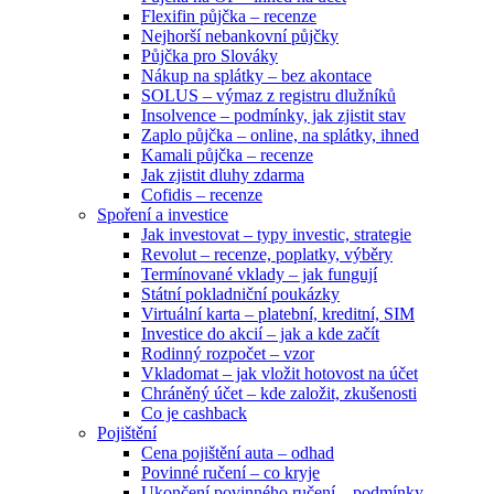
Flexifin půjčka – recenze
Nejhorší nebankovní půjčky
Půjčka pro Slováky
Nákup na splátky – bez akontace
SOLUS – výmaz z registru dlužníků
Insolvence – podmínky, jak zjistit stav
Zaplo půjčka – online, na splátky, ihned
Kamali půjčka – recenze
Jak zjistit dluhy zdarma
Cofidis – recenze
Spoření a investice
Jak investovat – typy investic, strategie
Revolut – recenze, poplatky, výběry
Termínované vklady – jak fungují
Státní pokladniční poukázky
Virtuální karta – platební, kreditní, SIM
Investice do akcií – jak a kde začít
Rodinný rozpočet – vzor
Vkladomat – jak vložit hotovost na účet
Chráněný účet – kde založit, zkušenosti
Co je cashback
Pojištění
Cena pojištění auta – odhad
Povinné ručení – co kryje
Ukončení povinného ručení – podmínky