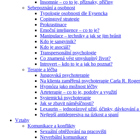
Insomnie – co to je, příznaky, příčiny
Sebepoznání a osobnost
Typologie osobnosti dle Eysencka
Copingové strategie
Prokrastinace
Emoční inteligence – co to je?
Manipulace – techniky a jak se jim bránit
Kdo je sangvinik?
Kdo je asociál?
Transpersonální psychologie
Co znamená vést smysluplný život?
Introvert – kdo to je a jak ho poznat?
Terapie a léčba
Jungovská psychoterapie
Na klienta zaměřená psychoterapie Carla R. Roger
Hypnóza jako možnost léčby
Arteterapie – co to je, podoby a využití
Systemická psychoterapie
Jak se zbavit náměsíčnosti?
Lexaurin – jednorázové užití, účinky, dávkování a 
Nejlepší antidepresiva na úzkost a spaní
Vztahy
Komunikace a konflikty
Sexuální obtěžování na pracovišti
Neverbální komunikace