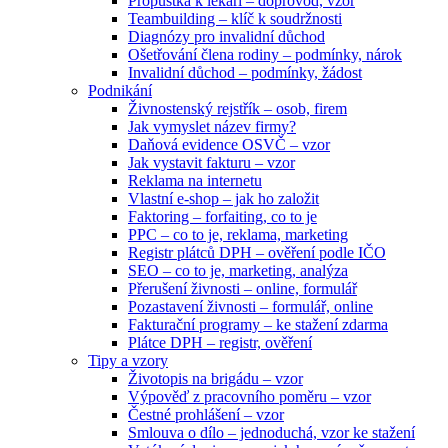
Propustka k lékaři – doprovod, vzor
Teambuilding – klíč k soudržnosti
Diagnózy pro invalidní důchod
Ošetřování člena rodiny – podmínky, nárok
Invalidní důchod – podmínky, žádost
Podnikání
Živnostenský rejstřík – osob, firem
Jak vymyslet název firmy?
Daňová evidence OSVČ – vzor
Jak vystavit fakturu – vzor
Reklama na internetu
Vlastní e-shop – jak ho založit
Faktoring – forfaiting, co to je
PPC – co to je, reklama, marketing
Registr plátců DPH – ověření podle IČO
SEO – co to je, marketing, analýza
Přerušení živnosti – online, formulář
Pozastavení živnosti – formulář, online
Fakturační programy – ke stažení zdarma
Plátce DPH – registr, ověření
Tipy a vzory
Životopis na brigádu – vzor
Výpověď z pracovního poměru – vzor
Čestné prohlášení – vzor
Smlouva o dílo – jednoduchá, vzor ke stažení