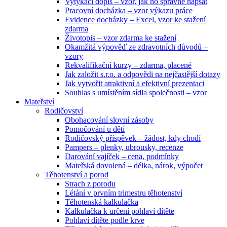
Vytýkací dopis – vzor, jak ho správně napsat
Pracovní docházka – vzor výkazu práce
Evidence docházky – Excel, vzor ke stažení
zdarma
Životopis – vzor zdarma ke stažení
Okamžitá výpověď ze zdravotních důvodů –
vzory
Rekvalifikační kurzy – zdarma, placené
Jak založit s.r.o. a odpovědi na nejčastější dotazy
Jak vytvořit atraktivní a efektivní prezentaci
Souhlas s umístěním sídla společnosti – vzor
Mateřství
Rodičovství
Obohacování slovní zásoby
Pomočování u dětí
Rodičovský příspěvek – žádost, kdy chodí
Pampers – plenky, ubrousky, recenze
Darování vajíček – cena, podmínky
Mateřská dovolená – délka, nárok, výpočet
Těhotenství a porod
Strach z porodu
Létání v prvním trimestru těhotenství
Těhotenská kalkulačka
Kalkulačka k určení pohlaví dítěte
Pohlaví dítěte podle krve