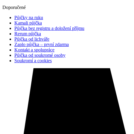
Doporučené
Půjčky na ruku
Kamali půjčka
Půjčka bez registru a doložení příjmu
Rerum půjčka
Půjčka od lichváře
Zaplo půjčka – první zdarma
Kontakt a spolupráce
Půjčka od soukromé osoby
Soukromí a cookies