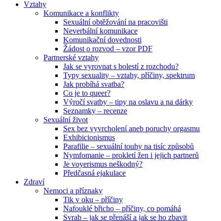
Vztahy
Komunikace a konflikty
Sexuální obtěžování na pracovišti
Neverbální komunikace
Komunikační dovednosti
Žádost o rozvod – vzor PDF
Partnerské vztahy
Jak se vyrovnat s bolestí z rozchodu?
Typy sexuality – vztahy, příčiny, spektrum
Jak probíhá svatba?
Co je to queer?
Výročí svatby – tipy na oslavu a na dárky
Seznamky – recenze
Sexuální život
Sex bez vyvrcholení aneb poruchy orgasmu
Exhibicionismus
Parafilie – sexuální touhy na tisíc způsobů
Nymfomanie – prokletí žen i jejich partnerů
Je voyerismus neškodný?
Předčasná ejakulace
Zdraví
Nemoci a příznaky
Tik v oku – příčiny
Nafouklé břicho – příčiny, co pomáhá
Svrab – jak se přenáší a jak se ho zbavit