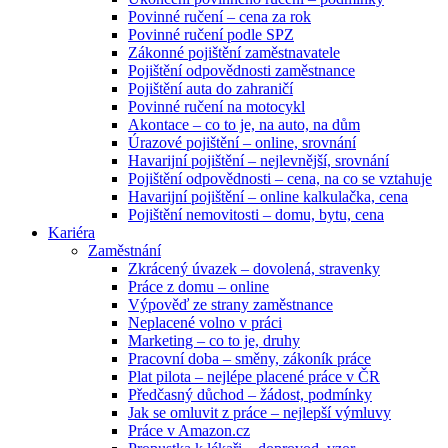
Povinné ručení – cena za rok
Povinné ručení podle SPZ
Zákonné pojištění zaměstnavatele
Pojištění odpovědnosti zaměstnance
Pojištění auta do zahraničí
Povinné ručení na motocykl
Akontace – co to je, na auto, na dům
Úrazové pojištění – online, srovnání
Havarijní pojištění – nejlevnější, srovnání
Pojištění odpovědnosti – cena, na co se vztahuje
Havarijní pojištění – online kalkulačka, cena
Pojištění nemovitosti – domu, bytu, cena
Kariéra
Zaměstnání
Zkrácený úvazek – dovolená, stravenky
Práce z domu – online
Výpověď ze strany zaměstnance
Neplacené volno v práci
Marketing – co to je, druhy
Pracovní doba – směny, zákoník práce
Plat pilota – nejlépe placené práce v ČR
Předčasný důchod – žádost, podmínky
Jak se omluvit z práce – nejlepší výmluvy
Práce v Amazon.cz