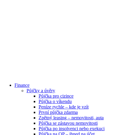
Finance
Půjčky a úvěry
Půjčka pro cizince
Půjčka o víkendu
Peníze rychle – kde je vzít
První půjčka zdarma
Zpětný leasing – nemovitosti, auta
Půjčka se zástavou nemovitosti
Půjčka po insolvenci nebo exekuci
Půjčka na OP – ihned na účet