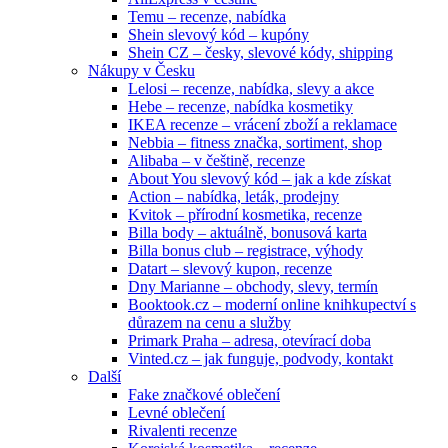
Temu – recenze, nabídka
Shein slevový kód – kupóny
Shein CZ – česky, slevové kódy, shipping
Nákupy v Česku
Lelosi – recenze, nabídka, slevy a akce
Hebe – recenze, nabídka kosmetiky
IKEA recenze – vrácení zboží a reklamace
Nebbia – fitness značka, sortiment, shop
Alibaba – v češtině, recenze
About You slevový kód – jak a kde získat
Action – nabídka, leták, prodejny
Kvitok – přírodní kosmetika, recenze
Billa body – aktuálně, bonusová karta
Billa bonus club – registrace, výhody
Datart – slevový kupon, recenze
Dny Marianne – obchody, slevy, termín
Booktook.cz – moderní online knihkupectví s
důrazem na cenu a služby
Primark Praha – adresa, otevírací doba
Vinted.cz – jak funguje, podvody, kontakt
Další
Fake značkové oblečení
Levné oblečení
Rivalenti recenze