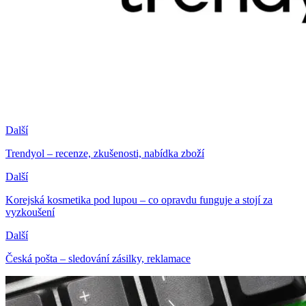
Další
Trendyol – recenze, zkušenosti, nabídka zboží
Další
Korejská kosmetika pod lupou – co opravdu funguje a stojí za
vyzkoušení
Další
Česká pošta – sledování zásilky, reklamace