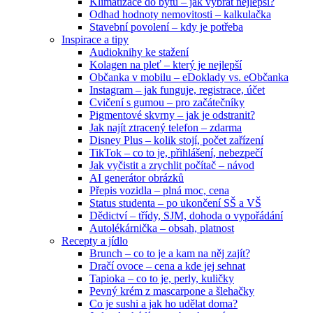
Klimatizace do bytu – jak vybrat nejlepší?
Odhad hodnoty nemovitosti – kalkulačka
Stavební povolení – kdy je potřeba
Inspirace a tipy
Audioknihy ke stažení
Kolagen na pleť – který je nejlepší
Občanka v mobilu – eDoklady vs. eObčanka
Instagram – jak funguje, registrace, účet
Cvičení s gumou – pro začátečníky
Pigmentové skvrny – jak je odstranit?
Jak najít ztracený telefon – zdarma
Disney Plus – kolik stojí, počet zařízení
TikTok – co to je, přihlášení, nebezpečí
Jak vyčistit a zrychlit počítač – návod
AI generátor obrázků
Přepis vozidla – plná moc, cena
Status studenta – po ukončení SŠ a VŠ
Dědictví – třídy, SJM, dohoda o vypořádání
Autolékárnička – obsah, platnost
Recepty a jídlo
Brunch – co to je a kam na něj zajít?
Dračí ovoce – cena a kde jej sehnat
Tapioka – co to je, perly, kuličky
Pevný krém z mascarpone a šlehačky
Co je sushi a jak ho udělat doma?