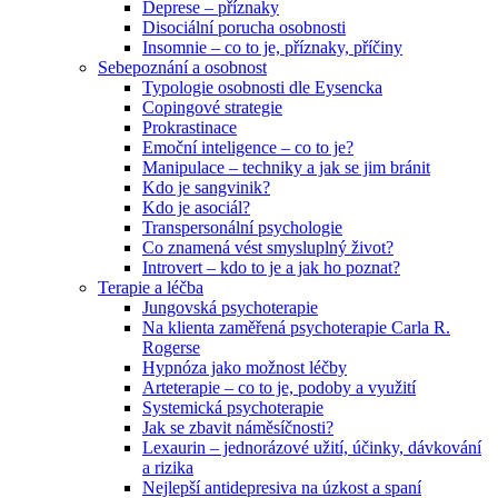
Deprese – příznaky
Disociální porucha osobnosti
Insomnie – co to je, příznaky, příčiny
Sebepoznání a osobnost
Typologie osobnosti dle Eysencka
Copingové strategie
Prokrastinace
Emoční inteligence – co to je?
Manipulace – techniky a jak se jim bránit
Kdo je sangvinik?
Kdo je asociál?
Transpersonální psychologie
Co znamená vést smysluplný život?
Introvert – kdo to je a jak ho poznat?
Terapie a léčba
Jungovská psychoterapie
Na klienta zaměřená psychoterapie Carla R.
Rogerse
Hypnóza jako možnost léčby
Arteterapie – co to je, podoby a využití
Systemická psychoterapie
Jak se zbavit náměsíčnosti?
Lexaurin – jednorázové užití, účinky, dávkování
a rizika
Nejlepší antidepresiva na úzkost a spaní