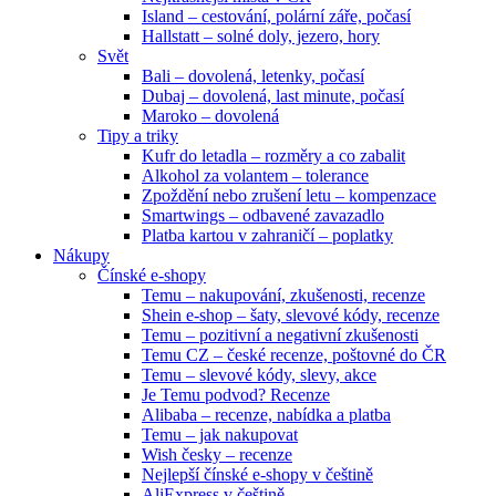
Island – cestování, polární záře, počasí
Hallstatt – solné doly, jezero, hory
Svět
Bali – dovolená, letenky, počasí
Dubaj – dovolená, last minute, počasí
Maroko – dovolená
Tipy a triky
Kufr do letadla – rozměry a co zabalit
Alkohol za volantem – tolerance
Zpoždění nebo zrušení letu – kompenzace
Smartwings – odbavené zavazadlo
Platba kartou v zahraničí – poplatky
Nákupy
Čínské e-shopy
Temu – nakupování, zkušenosti, recenze
Shein e-shop – šaty, slevové kódy, recenze
Temu – pozitivní a negativní zkušenosti
Temu CZ – české recenze, poštovné do ČR
Temu – slevové kódy, slevy, akce
Je Temu podvod? Recenze
Alibaba – recenze, nabídka a platba
Temu – jak nakupovat
Wish česky – recenze
Nejlepší čínské e-shopy v češtině
AliExpress v češtině