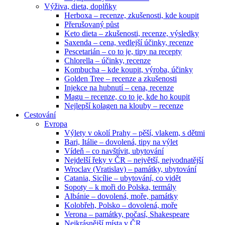
Výživa, dieta, doplňky
Herboxa – recenze, zkušenosti, kde koupit
Přerušovaný půst
Keto dieta – zkušenosti, recenze, výsledky
Saxenda – cena, vedlejší účinky, recenze
Pescetarián – co to je, tipy na recepty
Chlorella – účinky, recenze
Kombucha – kde koupit, výroba, účinky
Golden Tree – recenze a zkušenosti
Injekce na hubnutí – cena, recenze
Magu – recenze, co to je, kde ho koupit
Nejlepší kolagen na klouby – recenze
Cestování
Evropa
Výlety v okolí Prahy – pěší, vlakem, s dětmi
Bari, Itálie – dovolená, tipy na výlet
Vídeň – co navštívit, ubytování
Nejdelší řeky v ČR – největší, nejvodnatější
Wroclav (Vratislav) – památky, ubytování
Catania, Sicílie – ubytování, co vidět
Sopoty – k moři do Polska, termály
Albánie – dovolená, moře, památky
Kolobřeh, Polsko – dovolená, moře
Verona – památky, počasí, Shakespeare
Nejkrásnější místa v ČR