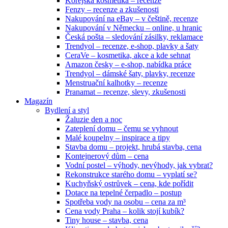
Korejská kosmetika – recenze
Fenzy – recenze a zkušenosti
Nakupování na eBay – v češtině, recenze
Nakupování v Německu – online, u hranic
Česká pošta – sledování zásilky, reklamace
Trendyol – recenze, e-shop, plavky a šaty
CeraVe – kosmetika, akce a kde sehnat
Amazon česky – e-shop, nabídka práce
Trendyol – dámské šaty, plavky, recenze
Menstruační kalhotky – recenze
Pranamat – recenze, slevy, zkušenosti
Magazín
Bydlení a styl
Žaluzie den a noc
Zateplení domu – čemu se vyhnout
Malé koupelny – inspirace a tipy
Stavba domu – projekt, hrubá stavba, cena
Kontejnerový dům – cena
Vodní postel – výhody, nevýhody, jak vybrat?
Rekonstrukce starého domu – vyplatí se?
Kuchyňský ostrůvek – cena, kde pořídit
Dotace na tepelné čerpadlo – postup
Spotřeba vody na osobu – cena za m³
Cena vody Praha – kolik stojí kubík?
Tiny house – stavba, cena