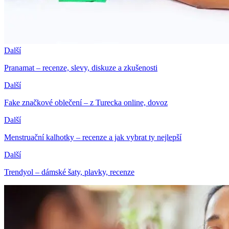
Další
Pranamat – recenze, slevy, diskuze a zkušenosti
Další
Fake značkové oblečení – z Turecka online, dovoz
Další
Menstruační kalhotky – recenze a jak vybrat ty nejlepší
Další
Trendyol – dámské šaty, plavky, recenze