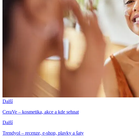
Další
CeraVe – kosmetika, akce a kde sehnat
Další
Trendyol – recenze, e-shop, plavky a šaty