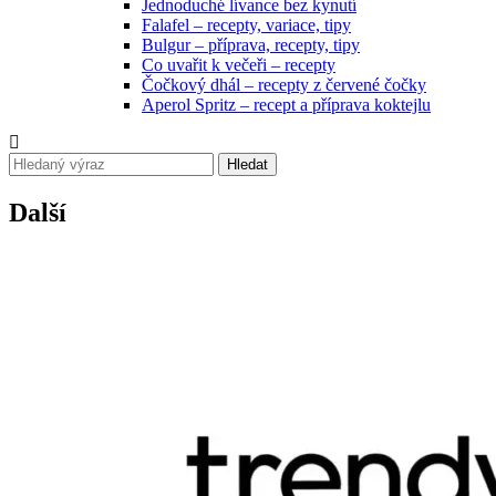
Jednoduché lívance bez kynutí
Falafel – recepty, variace, tipy
Bulgur – příprava, recepty, tipy
Co uvařit k večeři – recepty
Čočkový dhál – recepty z červené čočky
Aperol Spritz – recept a příprava koktejlu
Hledat
Další