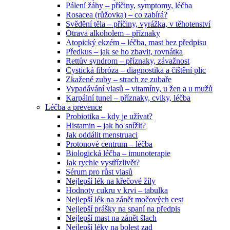
Pálení žáhy – příčiny, symptomy, léčba
Rosacea (růžovka) – co zabírá?
Svědění těla – příčiny, vyrážka, v těhotenství
Otrava alkoholem – příznaky
Atopický ekzém – léčba, mast bez předpisu
Předkus – jak se ho zbavit, rovnátka
Rettův syndrom – příznaky, závažnost
Cystická fibróza – diagnostika a čištění plic
Zkažené zuby – strach ze zubaře
Vypadávání vlasů – vitamíny, u žen a u mužů
Karpální tunel – příznaky, cviky, léčba
Léčba a prevence
Probiotika – kdy je užívat?
Histamin – jak ho snížit?
Jak oddálit menstruaci
Protonové centrum – léčba
Biologická léčba – imunoterapie
Jak rychle vystřízlivět?
Sérum pro růst vlasů
Nejlepší lék na křečové žíly
Hodnoty cukru v krvi – tabulka
Nejlepší lék na zánět močových cest
Nejlepší prášky na spaní na předpis
Nejlepší mast na zánět šlach
Nejlepší léky na bolest zad