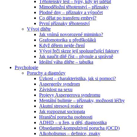
Těhotenský test – typy, kdy jej udělat
Mimoděložní těhotenství – příznaky
Plodné dny – příznaky a výpočet
Co dělat po transferu embryí?
První příznaky těhotenství
Vývoj dítěte
Jak vnímá novorozené miminko?
Grafomotorika u předškoláků
Když dětem nejde čtení
Vývoj řeči skrze její spoluurčující faktory
Jak naučit dítě číst – plynule a správně
Ideální váha dítěte – tabulka
Psychologie
Poruchy a diagnózy
Úzkost – charakteristika, jak si pomoci?
Aspergerův syndrom
Závislost na sexu
Projevy Aspergerova syndromu
Mentální bulimie – příznaky, možnosti léčby
Akutní stresová reakce
Jak rozpoznat sociopata
Hraniční porucha osobnosti
ADHD – u žen, u dětí, diagnostika
Obsedantně-kompulzivní porucha (OCD)
Alkoholismus – definice, znaky