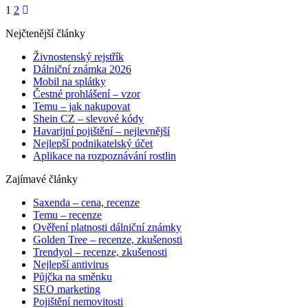
1
2
Nejčtenější články
Živnostenský rejstřík
Dálniční známka 2026
Mobil na splátky
Čestné prohlášení – vzor
Temu – jak nakupovat
Shein CZ – slevové kódy
Havarijní pojištění – nejlevnější
Nejlepší podnikatelský účet
Aplikace na rozpoznávání rostlin
Zajímavé články
Saxenda – cena, recenze
Temu – recenze
Ověření platnosti dálniční známky
Golden Tree – recenze, zkušenosti
Trendyol – recenze, zkušenosti
Nejlepší antivirus
Půjčka na směnku
SEO marketing
Pojištění nemovitosti