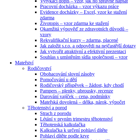
Vytýkací dopis – vzor, jak ho správně napsat
Pracovní docházka – vzor výkazu práce
Evidence docházky – Excel, vzor ke stažení
zdarma
Životopis – vzor zdarma ke stažení
Okamžitá výpověď ze zdravotních důvodů –
vzory
Rekvalifikační kurzy – zdarma, placené
Jak založit s.r.o. a odpovědi na nejčastější dotazy
Jak vytvořit atraktivní a efektivní prezentaci
Souhlas s umístěním sídla společnosti – vzor
Mateřství
Rodičovství
Obohacování slovní zásoby
Pomočování u dětí
Rodičovský příspěvek – žádost, kdy chodí
Pampers – plenky, ubrousky, recenze
Darování vajíček – cena, podmínky
Mateřská dovolená – délka, nárok, výpočet
Těhotenství a porod
Strach z porodu
Létání v prvním trimestru těhotenství
Těhotenská kalkulačka
Kalkulačka k určení pohlaví dítěte
Pohlaví dítěte podle krve