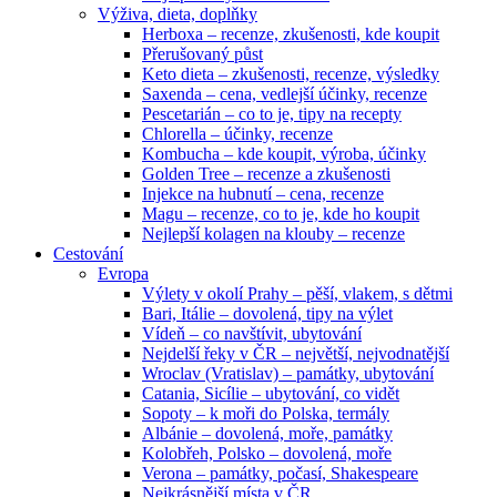
Výživa, dieta, doplňky
Herboxa – recenze, zkušenosti, kde koupit
Přerušovaný půst
Keto dieta – zkušenosti, recenze, výsledky
Saxenda – cena, vedlejší účinky, recenze
Pescetarián – co to je, tipy na recepty
Chlorella – účinky, recenze
Kombucha – kde koupit, výroba, účinky
Golden Tree – recenze a zkušenosti
Injekce na hubnutí – cena, recenze
Magu – recenze, co to je, kde ho koupit
Nejlepší kolagen na klouby – recenze
Cestování
Evropa
Výlety v okolí Prahy – pěší, vlakem, s dětmi
Bari, Itálie – dovolená, tipy na výlet
Vídeň – co navštívit, ubytování
Nejdelší řeky v ČR – největší, nejvodnatější
Wroclav (Vratislav) – památky, ubytování
Catania, Sicílie – ubytování, co vidět
Sopoty – k moři do Polska, termály
Albánie – dovolená, moře, památky
Kolobřeh, Polsko – dovolená, moře
Verona – památky, počasí, Shakespeare
Nejkrásnější místa v ČR