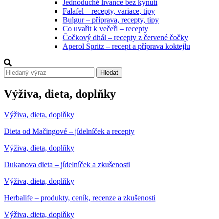
Jednoduché lívance bez kynutí
Falafel – recepty, variace, tipy
Bulgur – příprava, recepty, tipy
Co uvařit k večeři – recepty
Čočkový dhál – recepty z červené čočky
Aperol Spritz – recept a příprava koktejlu
Hledat
Výživa, dieta, doplňky
Výživa, dieta, doplňky
Dieta od Mačingové – jídelníček a recepty
Výživa, dieta, doplňky
Dukanova dieta – jídelníček a zkušenosti
Výživa, dieta, doplňky
Herbalife – produkty, ceník, recenze a zkušenosti
Výživa, dieta, doplňky