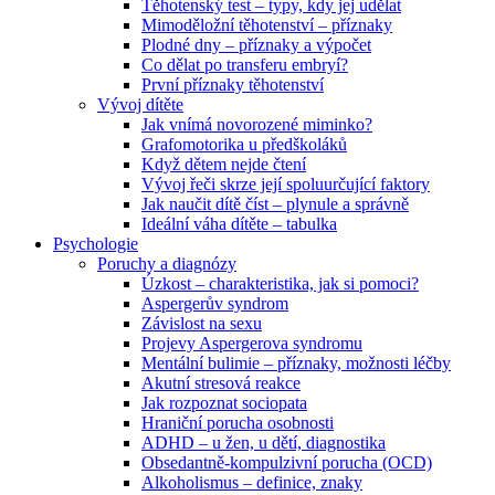
Těhotenský test – typy, kdy jej udělat
Mimoděložní těhotenství – příznaky
Plodné dny – příznaky a výpočet
Co dělat po transferu embryí?
První příznaky těhotenství
Vývoj dítěte
Jak vnímá novorozené miminko?
Grafomotorika u předškoláků
Když dětem nejde čtení
Vývoj řeči skrze její spoluurčující faktory
Jak naučit dítě číst – plynule a správně
Ideální váha dítěte – tabulka
Psychologie
Poruchy a diagnózy
Úzkost – charakteristika, jak si pomoci?
Aspergerův syndrom
Závislost na sexu
Projevy Aspergerova syndromu
Mentální bulimie – příznaky, možnosti léčby
Akutní stresová reakce
Jak rozpoznat sociopata
Hraniční porucha osobnosti
ADHD – u žen, u dětí, diagnostika
Obsedantně-kompulzivní porucha (OCD)
Alkoholismus – definice, znaky