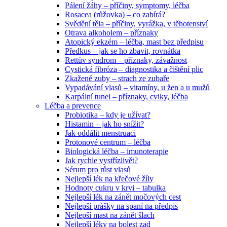
Pálení žáhy – příčiny, symptomy, léčba
Rosacea (růžovka) – co zabírá?
Svědění těla – příčiny, vyrážka, v těhotenství
Otrava alkoholem – příznaky
Atopický ekzém – léčba, mast bez předpisu
Předkus – jak se ho zbavit, rovnátka
Rettův syndrom – příznaky, závažnost
Cystická fibróza – diagnostika a čištění plic
Zkažené zuby – strach ze zubaře
Vypadávání vlasů – vitamíny, u žen a u mužů
Karpální tunel – příznaky, cviky, léčba
Léčba a prevence
Probiotika – kdy je užívat?
Histamin – jak ho snížit?
Jak oddálit menstruaci
Protonové centrum – léčba
Biologická léčba – imunoterapie
Jak rychle vystřízlivět?
Sérum pro růst vlasů
Nejlepší lék na křečové žíly
Hodnoty cukru v krvi – tabulka
Nejlepší lék na zánět močových cest
Nejlepší prášky na spaní na předpis
Nejlepší mast na zánět šlach
Nejlepší léky na bolest zad