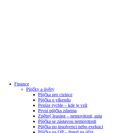
Finance
Půjčky a úvěry
Půjčka pro cizince
Půjčka o víkendu
Peníze rychle – kde je vzít
První půjčka zdarma
Zpětný leasing – nemovitosti, auta
Půjčka se zástavou nemovitosti
Půjčka po insolvenci nebo exekuci
Půjčka na OP – ihned na účet