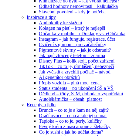
Klimatizace do bytu – jak vybrat nejlepší?
Odhad hodnoty nemovitosti – kalkulačka
Stavební povolení – kdy je potřeba
Inspirace a tipy
Audioknihy ke stažení
Kolagen na pleť – který je nejlepší
Občanka v mobilu – eDoklady vs. eObčanka
Instagram – jak funguje, registrace, účet
Cvičení s gumou – pro začátečníky
Pigmentové skvrny – jak je odstranit?
Jak najít ztracený telefon – zdarma
Disney Plus – kolik stojí, počet zařízení
TikTok – co to je, přihlášení, nebezpečí
Jak vyčistit a zrychlit počítač – návod
AI generátor obrázků
Přepis vozidla – plná moc, cena
Status studenta – po ukončení SŠ a VŠ
Dědictví – třídy, SJM, dohoda o vypořádání
Autolékárnička – obsah, platnost
Recepty a jídlo
Brunch – co to je a kam na něj zajít?
Dračí ovoce – cena a kde jej sehnat
Tapioka – co to je, perly, kuličky
Pevný krém z mascarpone a šlehačky
Co je sushi a jak ho udělat doma?