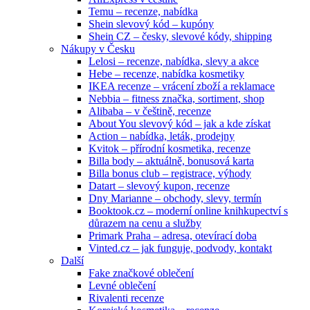
Temu – recenze, nabídka
Shein slevový kód – kupóny
Shein CZ – česky, slevové kódy, shipping
Nákupy v Česku
Lelosi – recenze, nabídka, slevy a akce
Hebe – recenze, nabídka kosmetiky
IKEA recenze – vrácení zboží a reklamace
Nebbia – fitness značka, sortiment, shop
Alibaba – v češtině, recenze
About You slevový kód – jak a kde získat
Action – nabídka, leták, prodejny
Kvitok – přírodní kosmetika, recenze
Billa body – aktuálně, bonusová karta
Billa bonus club – registrace, výhody
Datart – slevový kupon, recenze
Dny Marianne – obchody, slevy, termín
Booktook.cz – moderní online knihkupectví s
důrazem na cenu a služby
Primark Praha – adresa, otevírací doba
Vinted.cz – jak funguje, podvody, kontakt
Další
Fake značkové oblečení
Levné oblečení
Rivalenti recenze