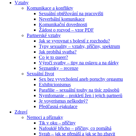
Vztahy
Komunikace a konflikty
Sexuální obtěžování na pracovišti
Neverbální komunikace
Komunikační dovednosti
Žádost o rozvod – vzor PDF
Partnerské vztahy
Jak se vyrovnat s bolestí z rozchodu?
Typy sexuality – vztahy, příčiny, spektrum
Jak probíhá svatba?
Co je to queer?
Výročí svatby – tipy na oslavu a na dárky
Seznamky – recenze
Sexuální život
Sex bez vyvrcholení aneb poruchy orgasmu
Exhibicionismus
Parafilie – sexuální touhy na tisíc způsobů
Nymfomanie – prokletí žen i jejich partnerů
Je voyerismus neškodný?
Předčasná ejakulace
Zdraví
Nemoci a příznaky
Tik v oku – příčiny
Nafouklé břicho – příčiny, co pomáhá
Svrab – jak se přenáší a jak se ho zbavit