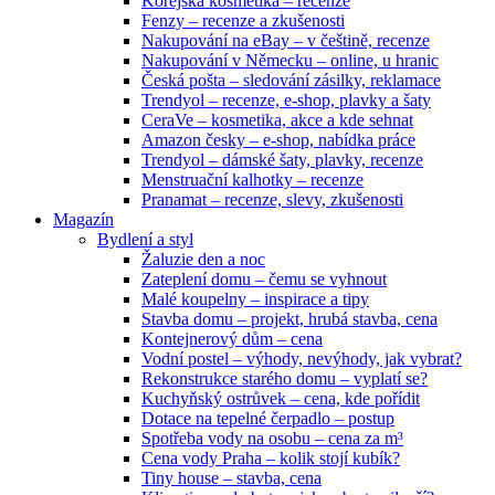
Korejská kosmetika – recenze
Fenzy – recenze a zkušenosti
Nakupování na eBay – v češtině, recenze
Nakupování v Německu – online, u hranic
Česká pošta – sledování zásilky, reklamace
Trendyol – recenze, e-shop, plavky a šaty
CeraVe – kosmetika, akce a kde sehnat
Amazon česky – e-shop, nabídka práce
Trendyol – dámské šaty, plavky, recenze
Menstruační kalhotky – recenze
Pranamat – recenze, slevy, zkušenosti
Magazín
Bydlení a styl
Žaluzie den a noc
Zateplení domu – čemu se vyhnout
Malé koupelny – inspirace a tipy
Stavba domu – projekt, hrubá stavba, cena
Kontejnerový dům – cena
Vodní postel – výhody, nevýhody, jak vybrat?
Rekonstrukce starého domu – vyplatí se?
Kuchyňský ostrůvek – cena, kde pořídit
Dotace na tepelné čerpadlo – postup
Spotřeba vody na osobu – cena za m³
Cena vody Praha – kolik stojí kubík?
Tiny house – stavba, cena