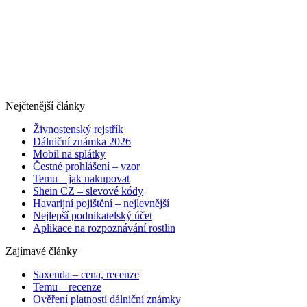
Nejčtenější články
Živnostenský rejstřík
Dálniční známka 2026
Mobil na splátky
Čestné prohlášení – vzor
Temu – jak nakupovat
Shein CZ – slevové kódy
Havarijní pojištění – nejlevnější
Nejlepší podnikatelský účet
Aplikace na rozpoznávání rostlin
Zajímavé články
Saxenda – cena, recenze
Temu – recenze
Ověření platnosti dálniční známky