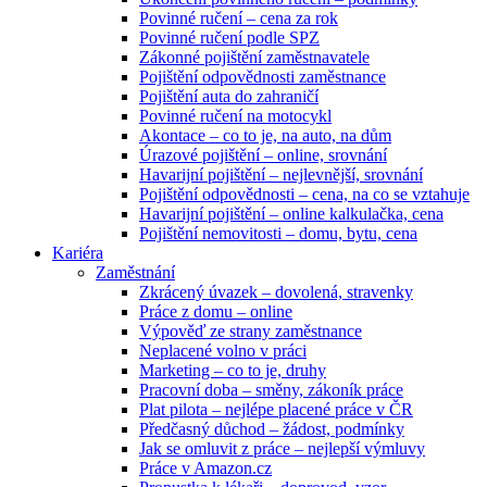
Povinné ručení – cena za rok
Povinné ručení podle SPZ
Zákonné pojištění zaměstnavatele
Pojištění odpovědnosti zaměstnance
Pojištění auta do zahraničí
Povinné ručení na motocykl
Akontace – co to je, na auto, na dům
Úrazové pojištění – online, srovnání
Havarijní pojištění – nejlevnější, srovnání
Pojištění odpovědnosti – cena, na co se vztahuje
Havarijní pojištění – online kalkulačka, cena
Pojištění nemovitosti – domu, bytu, cena
Kariéra
Zaměstnání
Zkrácený úvazek – dovolená, stravenky
Práce z domu – online
Výpověď ze strany zaměstnance
Neplacené volno v práci
Marketing – co to je, druhy
Pracovní doba – směny, zákoník práce
Plat pilota – nejlépe placené práce v ČR
Předčasný důchod – žádost, podmínky
Jak se omluvit z práce – nejlepší výmluvy
Práce v Amazon.cz