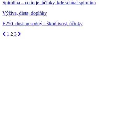
Spirulina – co to je, účinky, kde sehnat spirulinu
Výživa, dieta, doplňky
E250, dusitan sodný – škodlivost, účinky
1
2
3