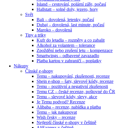
Island – cestování, polární záře, počasí
Hallstatt – solné doly, jezero, hory
Svět
Bali – dovolená, letenky, počasí
Dubaj – dovolená, last minute, počasí
Maroko – dovolená
Tipy a triky
Kufr do letadla – rozměry a co zabalit
Alkohol za volantem – tolerance
Zpoždění nebo zrušení letu – kompenzace
Smartwings – odbavené zavazadlo
Platba kartou v zahraničí – poplatky
Nákupy
Čínské e-shopy
Temu – nakupování, zkušenosti, recenze
Shein e-shop – šaty, slevové kódy, recenze
Temu – pozitivní a negativní zkušenosti
Temu CZ – české recenze, poštovné do ČR
Temu – slevové kódy, slevy, akce
Je Temu podvod? Recenze
Alibaba – recenze, nabídka a platba
Temu – jak nakupovat
Wish česky – recenze
Nejlepší čínské e-shopy v češtině
AliExpress v češtině