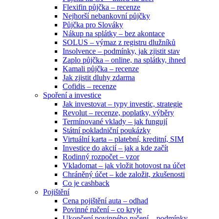
Flexifin půjčka – recenze
Nejhorší nebankovní půjčky
Půjčka pro Slováky
Nákup na splátky – bez akontace
SOLUS – výmaz z registru dlužníků
Insolvence – podmínky, jak zjistit stav
Zaplo půjčka – online, na splátky, ihned
Kamali půjčka – recenze
Jak zjistit dluhy zdarma
Cofidis – recenze
Spoření a investice
Jak investovat – typy investic, strategie
Revolut – recenze, poplatky, výběry
Termínované vklady – jak fungují
Státní pokladniční poukázky
Virtuální karta – platební, kreditní, SIM
Investice do akcií – jak a kde začít
Rodinný rozpočet – vzor
Vkladomat – jak vložit hotovost na účet
Chráněný účet – kde založit, zkušenosti
Co je cashback
Pojištění
Cena pojištění auta – odhad
Povinné ručení – co kryje
Ukončení povinného ručení – podmínky