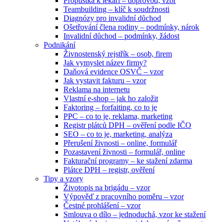
Propustka k lékaři – doprovod, vzor
Teambuilding – klíč k soudržnosti
Diagnózy pro invalidní důchod
Ošetřování člena rodiny – podmínky, nárok
Invalidní důchod – podmínky, žádost
Podnikání
Živnostenský rejstřík – osob, firem
Jak vymyslet název firmy?
Daňová evidence OSVČ – vzor
Jak vystavit fakturu – vzor
Reklama na internetu
Vlastní e-shop – jak ho založit
Faktoring – forfaiting, co to je
PPC – co to je, reklama, marketing
Registr plátců DPH – ověření podle IČO
SEO – co to je, marketing, analýza
Přerušení živnosti – online, formulář
Pozastavení živnosti – formulář, online
Fakturační programy – ke stažení zdarma
Plátce DPH – registr, ověření
Tipy a vzory
Životopis na brigádu – vzor
Výpověď z pracovního poměru – vzor
Čestné prohlášení – vzor
Smlouva o dílo – jednoduchá, vzor ke stažení