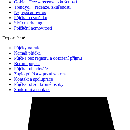
Golden Tree – recenze, zkušenosti
Trendyol – recenze, zkušenosti
Nejlepší antivirus
Půjčka na směnku
SEO marketing
Pojištění nemovitosti
Doporučené
Půjčky na ruku
Kamali půjčka
Půjčka bez registru a doložení příjmu
Rerum půjčka
Půjčka od lichváře
Zaplo půjčka – první zdarma
Kontakt a spolupráce
Půjčka od soukromé osoby
Soukromí a cookies