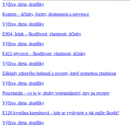
Výživa, dieta, doplňky
Kratom – účinky, formy, dostupnost a prevence
Výživa, dieta, doplňky
E904, šelak – škodlivost, vlastnosti, účinky
Výživa, dieta, doplňky
E422 glycerol – škodlivost, vlastnosti, účinky
Výživa, dieta, doplňky
Základy zdravého hubnutí a recepty, které pomohou zhubnout
Výživa, dieta, doplňky
Pescetarián – co to je, druhy vegetariánství, tipy na recepty
Výživa, dieta, doplňky
E120 kyselina karmínová – kde se vyskytuje a jak může škodit?
Výživa, dieta, doplňky