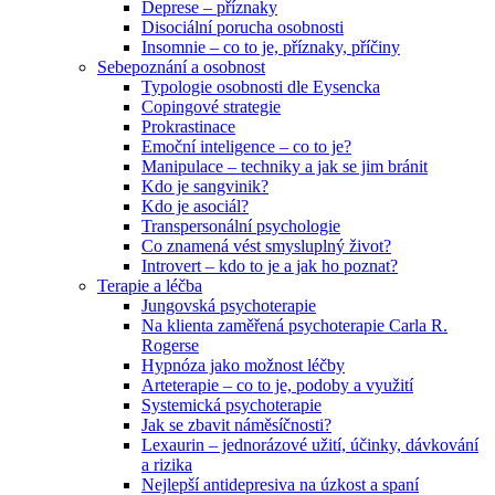
Deprese – příznaky
Disociální porucha osobnosti
Insomnie – co to je, příznaky, příčiny
Sebepoznání a osobnost
Typologie osobnosti dle Eysencka
Copingové strategie
Prokrastinace
Emoční inteligence – co to je?
Manipulace – techniky a jak se jim bránit
Kdo je sangvinik?
Kdo je asociál?
Transpersonální psychologie
Co znamená vést smysluplný život?
Introvert – kdo to je a jak ho poznat?
Terapie a léčba
Jungovská psychoterapie
Na klienta zaměřená psychoterapie Carla R.
Rogerse
Hypnóza jako možnost léčby
Arteterapie – co to je, podoby a využití
Systemická psychoterapie
Jak se zbavit náměsíčnosti?
Lexaurin – jednorázové užití, účinky, dávkování
a rizika
Nejlepší antidepresiva na úzkost a spaní